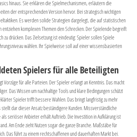
asics hinaus. Sie erklären die Spielmechanismen, erläutern die
eiten der entsprechenden Version hervor. Bei strategisch wichtigen
ltaktiken. Es werden solide Strategien dargelegt, die auf statistischen
en entziehen komplexen Themen den Schrecken. Der Spielende begreift
h zu drücken. Das Zielsetzung ist eindeutig: Spieler sollen Spiele
ahrungsniveau wählen. Ihr Spielweise soll auf einer wissensbasierten
ldeten Spielers für alle Beteiligten
Vorzüge für alle Parteien. Der Spieler erlangt an Kenntnis. Das macht
liger. Das Wissen um nachhaltige Tools und klare Bedingungen schützt
geklärter Spieler trifft bessere Wahlen. Das bringt langfristig zu mehr
s stellt dar dieser Ansatz beständigere Kunden. Missverständliche
s seriöser Anbieter erhält Auftrieb. Die Investition in Aufklärung ist
nd. Am Ende zieht Nutzen sogar die ganze Branche. Maßstäbe für
ich. Das führt zu einem rechtschaffenen und dauerhaften Markt bei.