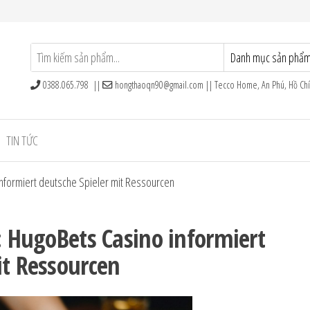
0388.065.798 ||
hongthaoqn90@gmail.com
|| Tecco Home, An Phú, Hồ Ch
TIN TỨC
 informiert deutsche Spieler mit Ressourcen
: HugoBets Casino informiert
it Ressourcen