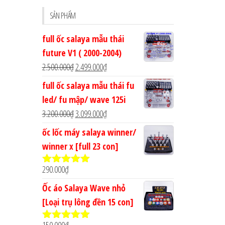
cho:
SẢN PHẨM
full ốc salaya mẫu thái
future V1 ( 2000-2004)
Giá
Giá
2.500.000
₫
2.499.000
₫
gốc
hiện
full ốc salaya mẫu thái fu
là:
tại
led/ fu mập/ wave 125i
2.500.000₫.
là:
Giá
Giá
3.200.000
₫
3.099.000
₫
2.499.000₫.
gốc
hiện
ốc lốc máy salaya winner/
là:
tại
winner x [full 23 con]
3.200.000₫.
là:
290.000
₫
3.099.000₫.
Được xếp
hạng
4.90
5
Ốc áo Salaya Wave nhỏ
sao
[Loại trụ lông đền 15 con]