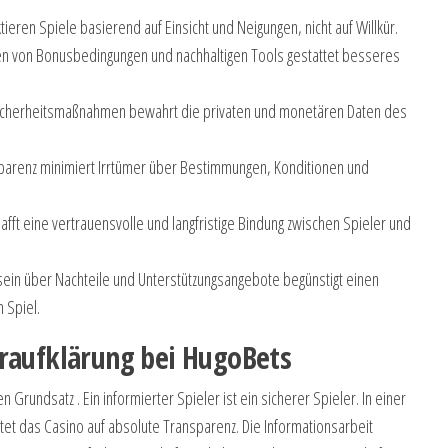
ieren Spiele basierend auf Einsicht und Neigungen, nicht auf Willkür.
ssen von Bonusbedingungen und nachhaltigen Tools gestattet besseres
r Sicherheitsmaßnahmen bewahrt die privaten und monetären Daten des
sparenz minimiert Irrtümer über Bestimmungen, Konditionen und
afft eine vertrauensvolle und langfristige Bindung zwischen Spieler und
ein über Nachteile und Unterstützungsangebote begünstigt einen
 Spiel.
eraufklärung bei HugoBets
Grundsatz . Ein informierter Spieler ist ein sicherer Spieler. In einer
bietet das Casino auf absolute Transparenz. Die Informationsarbeit