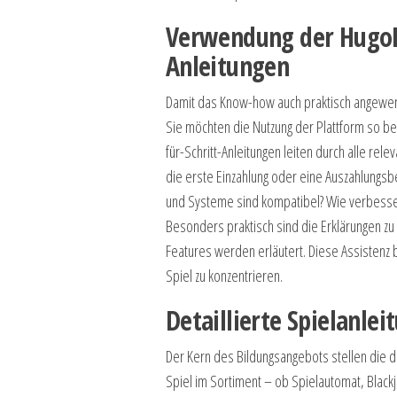
Verwendung der HugoB
Anleitungen
Damit das Know-how auch praktisch angewende
Sie möchten die Nutzung der Plattform so beq
für-Schritt-Anleitungen leiten durch alle rel
die erste Einzahlung oder eine Auszahlungsb
und Systeme sind kompatibel? Wie verbesse
Besonders praktisch sind die Erklärungen zu
Features werden erläutert. Diese Assistenz b
Spiel zu konzentrieren.
Detaillierte Spielanle
Der Kern des Bildungsangebots stellen die de
Spiel im Sortiment – ob Spielautomat, Black