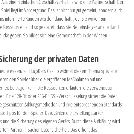
Aus einem einfachen Geschäftsverhältnis wird eine Partnerschaft. Der
Spiel liegt im Vordergrund. Das ist nicht nur gut gemeint, sondern auch
ens informierte Kunden werden dauerhaft treu. Sie wirken zum
ie Ressourcen sind so gestaltet, dass sie Neueinsteiger an die Hand
licke geben. So bildet sich eine Gemeinschaft, in der Wissen
: Sicherung der privaten Daten
st heute essenziell. HugoBets Casino widmet diesem Thema spezielle
rmieren den Spieler über die ergriffenen Maßnahmen auf und
erheit beitragen kann. Die Ressourcen erläutern die verwendeten
en. Eine 128-Bit oder 256-Bit SSL-Verschlüsselung sichert die Daten
e geschützten Zahlungsmethoden und ihre entsprechenden Standards
ste Tipps für den Spieler. Dazu zählen die Erstellung starker
 und die Sicherung des eigenen Geräts. Durch diese Aufklärung wird
rten Partner in Sachen Datensicherheit. Das erhöht das