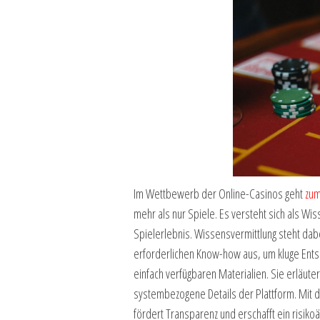
Im Wettbewerb der Online-Casinos geht
zum
mehr als nur Spiele. Es versteht sich als Wis
Spielerlebnis. Wissensvermittlung steht dab
erforderlichen Know-how aus, um kluge Entsche
einfach verfügbaren Materialien. Sie erläut
systembezogene Details der Plattform. Mit d
fördert Transparenz und erschafft ein risik