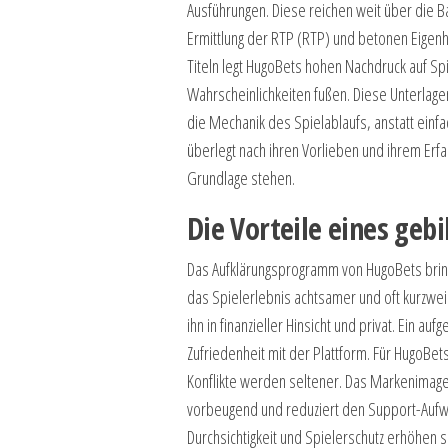
Ausführungen. Diese reichen weit über die B
Ermittlung der RTP (RTP) und betonen Eigenh
Titeln legt HugoBets hohen Nachdruck auf Spie
Wahrscheinlichkeiten fußen. Diese Unterlag
die Mechanik des Spielablaufs, anstatt einfac
überlegt nach ihren Vorlieben und ihrem Erf
Grundlage stehen.
Die Vorteile eines gebi
Das Aufklärungsprogramm von HugoBets bringt 
das Spielerlebnis achtsamer und oft kurzwei
ihn in finanzieller Hinsicht und privat. Ein auf
Zufriedenheit mit der Plattform. Für HugoBet
Konflikte werden seltener. Das Markenimage al
vorbeugend und reduziert den Support-Aufwa
Durchsichtigkeit und Spielerschutz erhöhen s