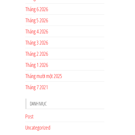
Tháng 6 2026
Tháng 5 2026
Tháng 4 2026
Tháng 3 2026
Tháng 2 2026
Tháng 1 2026
Tháng mười một 2025
Tháng 7 2021
DANH MỤC
Post
Uncategorized