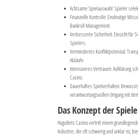
Achtsame Spielauswahl: Spieler selekt
Finanzielle Kontrolle: Eindeutige Wi
Bankroll-Management.
Verbesserte Sicherheit: Einsicht fü
Spielers.
Vermindertes Konfliktpotenzial: Tran
Abläufe.
Intensiveres Vertrauen: Aufklärung sch
Casino.
Dauerhaftes Spielverhalten: Bewussts
verantwortungsvollen Umgang mit dem
Das Konzept der Spiel
HugoBets Casino vertritt einem grundlegenden 
Industrie, die oft schwierig und unklar ist, 