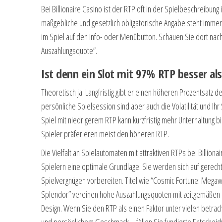
Bei Billionaire Casino ist der RTP oft in der Spielbeschreibun
maßgebliche und gesetzlich obligatorische Angabe steht immer 
im Spiel auf den Info- oder Menübutton. Schauen Sie dort nac
Auszahlungsquote”.
Ist denn ein Slot mit 97% RTP besser al
Theoretisch ja. Langfristig gibt er einen höheren Prozentsatz der
persönliche Spielsession sind aber auch die Volatilität und Ihr 
Spiel mit niedrigerem RTP kann kurzfristig mehr Unterhaltung b
Spieler präferieren meist den höheren RTP.
Die Vielfalt an Spielautomaten mit attraktiven RTPs bei Billiona
Spielern eine optimale Grundlage. Sie werden sich auf gere
Spielvergnügen vorbereiten. Titel wie “Cosmic Fortune: Mega
Splendor” vereinen hohe Auszahlungsquoten mit zeitgemäße
Design. Wenn Sie den RTP als einen Faktor unter vielen betrac