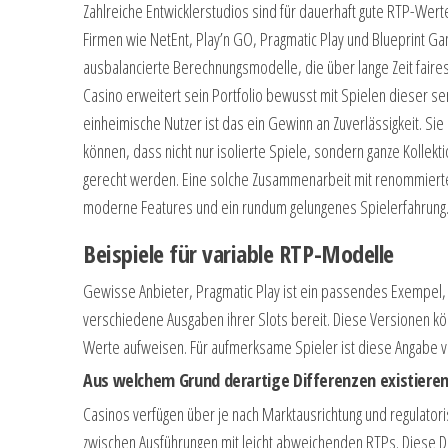
Zahlreiche Entwicklerstudios sind für dauerhaft gute RTP-Wer
Firmen wie NetEnt, Play’n GO, Pragmatic Play und Blueprint Ga
ausbalancierte Berechnungsmodelle, die über lange Zeit faires 
Casino erweitert sein Portfolio bewusst mit Spielen dieser ser
einheimische Nutzer ist das ein Gewinn an Zuverlässigkeit. Sie
können, dass nicht nur isolierte Spiele, sondern ganze Kollekt
gerecht werden. Eine solche Zusammenarbeit mit renommiert
moderne Features und ein rundum gelungenes Spielerfahrung
Beispiele für variable RTP-Modelle
Gewisse Anbieter, Pragmatic Play ist ein passendes Exempel,
verschiedene Ausgaben ihrer Slots bereit. Diese Versionen k
Werte aufweisen. Für aufmerksame Spieler ist diese Angabe 
Aus welchem Grund derartige Differenzen existiere
Casinos verfügen über je nach Marktausrichtung und regulator
zwischen Ausführungen mit leicht abweichenden RTPs. Diese Dif