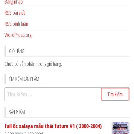
Đăng nhập
RSS bài viết
RSS bình luận
WordPress.org
GIỎ HÀNG
Chưa có sản phẩm trong giỏ hàng.
TÌM KIẾM SẢN PHẨM
Tìm
kiếm
cho:
SẢN PHẨM
full ốc salaya mẫu thái future V1 ( 2000-2004)