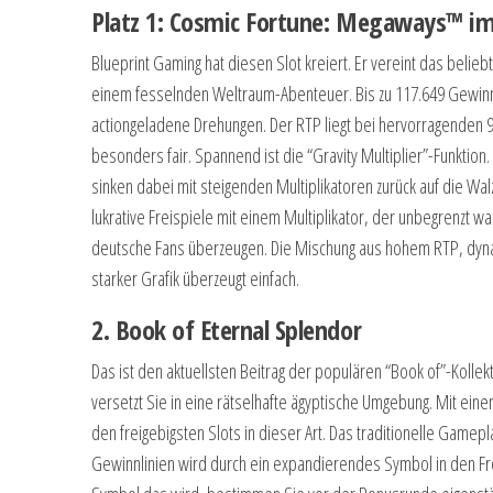
Platz 1: Cosmic Fortune: Megaways™ i
Blueprint Gaming hat diesen Slot kreiert. Er vereint das bel
einem fesselnden Weltraum-Abenteuer. Bis zu 117.649 Gewinn
actiongeladene Drehungen. Der RTP liegt bei hervorragenden 9
besonders fair. Spannend ist die “Gravity Multiplier”-Funktion
sinken dabei mit steigenden Multiplikatoren zurück auf die Walz
lukrative Freispiele mit einem Multiplikator, der unbegrenzt w
deutsche Fans überzeugen. Die Mischung aus hohem RTP, d
starker Grafik überzeugt einfach.
2. Book of Eternal Splendor
Das ist den aktuellsten Beitrag der populären “Book of”-Kollek
versetzt Sie in eine rätselhafte ägyptische Umgebung. Mit ein
den freigebigsten Slots in dieser Art. Das traditionelle Gamep
Gewinnlinien wird durch ein expandierendes Symbol in den Fr