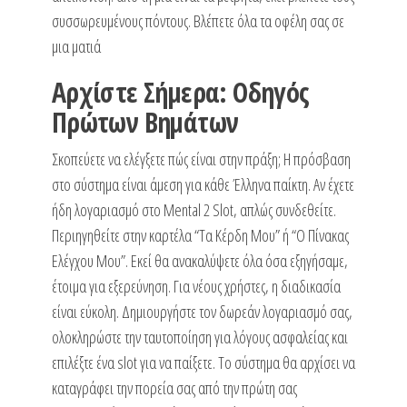
συσσωρευμένους πόντους. Βλέπετε όλα τα οφέλη σας σε
μια ματιά
Αρχίστε Σήμερα: Οδηγός
Πρώτων Βημάτων
Σκοπεύετε να ελέγξετε πώς είναι στην πράξη; Η πρόσβαση
στο σύστημα είναι άμεση για κάθε Έλληνα παίκτη. Αν έχετε
ήδη λογαριασμό στο Mental 2 Slot, απλώς συνδεθείτε.
Περιηγηθείτε στην καρτέλα “Τα Κέρδη Μου” ή “Ο Πίνακας
Ελέγχου Μου”. Εκεί θα ανακαλύψετε όλα όσα εξηγήσαμε,
έτοιμα για εξερεύνηση. Για νέους χρήστες, η διαδικασία
είναι εύκολη. Δημιουργήστε τον δωρεάν λογαριασμό σας,
ολοκληρώστε την ταυτοποίηση για λόγους ασφαλείας και
επιλέξτε ένα slot για να παίξετε. Το σύστημα θα αρχίσει να
καταγράφει την πορεία σας από την πρώτη σας