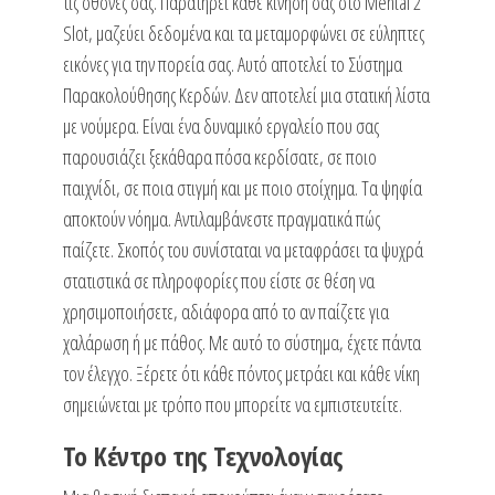
τις οθόνες σας. Παρατηρεί κάθε κίνησή σας στο Mental 2
Slot, μαζεύει δεδομένα και τα μεταμορφώνει σε εύληπτες
εικόνες για την πορεία σας. Αυτό αποτελεί το Σύστημα
Παρακολούθησης Κερδών. Δεν αποτελεί μια στατική λίστα
με νούμερα. Είναι ένα δυναμικό εργαλείο που σας
παρουσιάζει ξεκάθαρα πόσα κερδίσατε, σε ποιο
παιχνίδι, σε ποια στιγμή και με ποιο στοίχημα. Τα ψηφία
αποκτούν νόημα. Αντιλαμβάνεστε πραγματικά πώς
παίζετε. Σκοπός του συνίσταται να μεταφράσει τα ψυχρά
στατιστικά σε πληροφορίες που είστε σε θέση να
χρησιμοποιήσετε, αδιάφορα από το αν παίζετε για
χαλάρωση ή με πάθος. Με αυτό το σύστημα, έχετε πάντα
τον έλεγχο. Ξέρετε ότι κάθε πόντος μετράει και κάθε νίκη
σημειώνεται με τρόπο που μπορείτε να εμπιστευτείτε.
Το Κέντρο της Τεχνολογίας