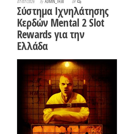
07/07/2026
By
ADMIN_TH38
Off
Σύστημα Ιχνηλάτησης
Κερδών Mental 2 Slot
Rewards για την
Ελλάδα