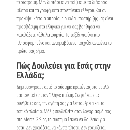
περιστροφή. Μην διστάσετε να παίξετε με τα διάφορα
φίλτρα και τα γραφήματα στον πίνακα ελέγχου. Και αν
προκύψει κάποια απορία, η ομάδα υποστήριξης μας είναι
προσβάσιμη στα ελληνικά για να σας βοηθήσει να
καταλάβετε κάθε λειτουργία. Το ταξίδι για ένα πιο
πληροφορημένο και ανταμειβόμενο παιχνίδι αναμένει το
πρώτο σας βήμα.
Πώς Δουλεύει για Εσάς στην
Ελλάδα;
Δημιουργήσαμε αυτό το σύστημα κρατώντας στο μυαλό
μας τον παίκτη, τον Έλληνα παίκτη. Σκεφτήκαμε τις
συνήθειές σας, την αγάπη σας για λεπτομέρεια και το
τοπικό πλαίσιο. Μόλις συνδεθείτε στον λογαριασμό σας
στο Mental 2 Slot, το σύστημα ξεκινά να δουλεύει για
εσάς. Δεν χρειάζεται να κάνετε τίποτα. Δεν χρειάζεται