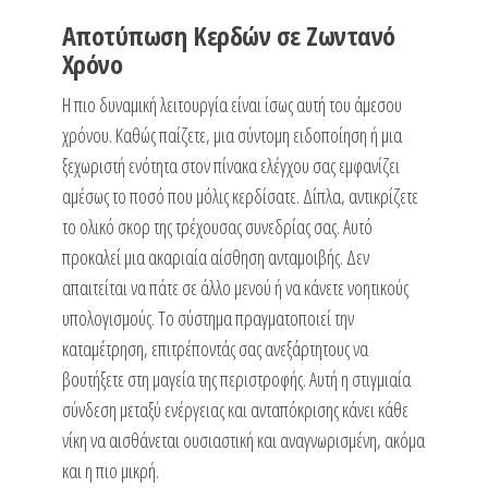
Αποτύπωση Κερδών σε Ζωντανό
Χρόνο
Η πιο δυναμική λειτουργία είναι ίσως αυτή του άμεσου
χρόνου. Καθώς παίζετε, μια σύντομη ειδοποίηση ή μια
ξεχωριστή ενότητα στον πίνακα ελέγχου σας εμφανίζει
αμέσως το ποσό που μόλις κερδίσατε. Δίπλα, αντικρίζετε
το ολικό σκορ της τρέχουσας συνεδρίας σας. Αυτό
προκαλεί μια ακαριαία αίσθηση ανταμοιβής. Δεν
απαιτείται να πάτε σε άλλο μενού ή να κάνετε νοητικούς
υπολογισμούς. Το σύστημα πραγματοποιεί την
καταμέτρηση, επιτρέποντάς σας ανεξάρτητους να
βουτήξετε στη μαγεία της περιστροφής. Αυτή η στιγμιαία
σύνδεση μεταξύ ενέργειας και ανταπόκρισης κάνει κάθε
νίκη να αισθάνεται ουσιαστική και αναγνωρισμένη, ακόμα
και η πιο μικρή.