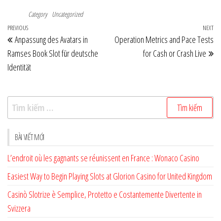
Category
Uncategorized
Điều
Previous
PREVIOUS
NEXT
Ne
Anpassung des Avatars in
Operation Metrics and Pace Tests
hướng
Post
Po
Ramses Book Slot für deutsche
for Cash or Crash Live
bài
Identität
viết
Tìm
kiếm
cho:
BÀI VIẾT MỚI
L’endroit où les gagnants se réunissent en France : Wonaco Casino
Easiest Way to Begin Playing Slots at Glorion Casino for United Kingdom
Casinò Slotrize è Semplice, Protetto e Costantemente Divertente in
Svizzera