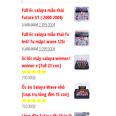
full ốc salaya mẫu thái
future V1 ( 2000-2004)
Giá
Giá
2.500.000
₫
2.499.000
₫
gốc
hiện
full ốc salaya mẫu thái fu
là:
tại
led/ fu mập/ wave 125i
2.500.000₫.
là:
Giá
Giá
3.200.000
₫
3.099.000
₫
2.499.000₫.
gốc
hiện
ốc lốc máy salaya winner/
là:
tại
winner x [full 23 con]
3.200.000₫.
là:
290.000
₫
3.099.000₫.
Được xếp
hạng
4.90
5
Ốc áo Salaya Wave nhỏ
sao
[Loại trụ lông đền 15 con]
150.000
₫
Được xếp
hạng
5.00
5
Lông đền Salaya 6ly [bán lẻ