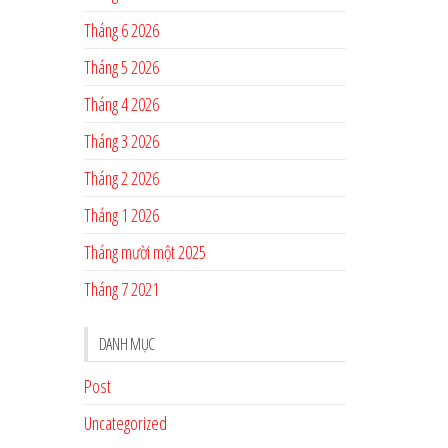
Tháng 6 2026
Tháng 5 2026
Tháng 4 2026
Tháng 3 2026
Tháng 2 2026
Tháng 1 2026
Tháng mười một 2025
Tháng 7 2021
DANH MỤC
Post
Uncategorized