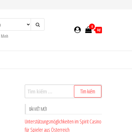
0
0₫
í Minh
Tìm
kiếm
cho:
BÀI VIẾT MỚI
Unterstützungsmöglichkeiten im Spirit Casino
für Spieler aus Österreich