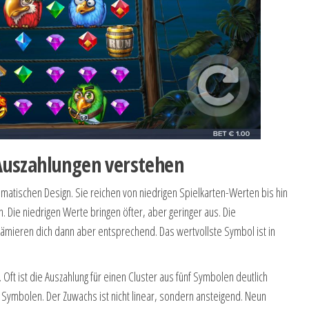
Auszahlungen verstehen
ematischen Design. Sie reichen von niedrigen Spielkarten-Werten bis hin
 Die niedrigen Werte bringen öfter, aber geringer aus. Die
mieren dich dann aber entsprechend. Das wertvollste Symbol ist in
h. Oft ist die Auszahlung für einen Cluster aus fünf Symbolen deutlich
 Symbolen. Der Zuwachs ist nicht linear, sondern ansteigend. Neun