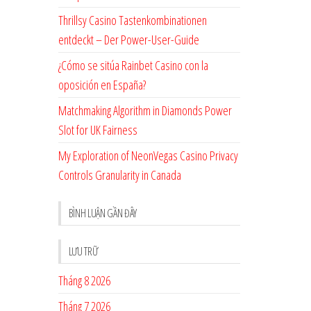
Thrillsy Casino Tastenkombinationen
entdeckt – Der Power-User-Guide
¿Cómo se sitúa Rainbet Casino con la
oposición en España?
Matchmaking Algorithm in Diamonds Power
Slot for UK Fairness
My Exploration of NeonVegas Casino Privacy
Controls Granularity in Canada
BÌNH LUẬN GẦN ĐÂY
LƯU TRỮ
Tháng 8 2026
Tháng 7 2026