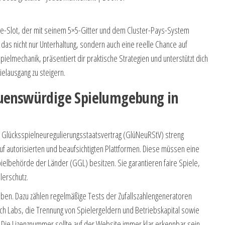
ine-Slot, der mit seinem 5×5-Gitter und dem Cluster-Pays-System
t das nicht nur Unterhaltung, sondern auch eine reelle Chance auf
pielmechanik, präsentiert dir praktische Strategien und unterstützt dich
elausgang zu steigern.
auenswürdige Spielumgebung in
en Glücksspielneuregulierungsstaatsvertrag (GlüNeuRStV) streng
 auf autorisierten und beaufsichtigten Plattformen. Diese müssen eine
lbehörde der Länder (GGL) besitzen. Sie garantieren faire Spiele,
erschutz.
rgaben. Dazu zählen regelmäßige Tests der Zufallszahlengeneratoren
ch Labs, die Trennung von Spielergeldern und Betriebskapital sowie
 Die Lizenznummer sollte auf der Website immer klar erkennbar sein.