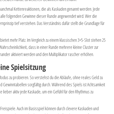
 manchmal Kettenreaktionen, die als Kaskaden genannt werden. Jede
uf alle folgenden Gewinne dieser Runde angewendet wird. Wer die
prinzip tief verstehen. Das Verständnis dafür stellt die Grundlage für
s bietet mehr Platz. Im Vergleich zu einem klassischen 3×5-Slot stehen 25
 Wahrscheinlichkeit, dass in einer Runde mehrere kleine Cluster zur
nander aktiviert werden und den Multiplikator rascher erhöhen.
ine Spielsitzung
odus zu probieren. So verstehst du die Abläufe, ohne reales Geld zu
nd Gewinntabellen sorgfältig durch. Während des Spiels ist Achtsamkeit
e lieber aktiv jede Kaskade, um ein Gefühl für den Rhythmus zu
ie Freispiele. Auch im Basisspiel können durch clevere Kaskaden und