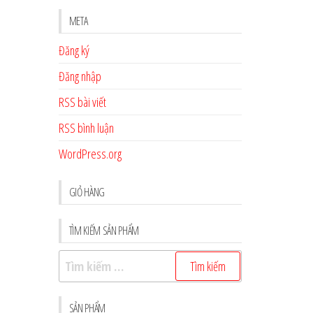
META
Đăng ký
Đăng nhập
RSS bài viết
RSS bình luận
WordPress.org
GIỎ HÀNG
TÌM KIẾM SẢN PHẨM
Tìm
kiếm
cho:
SẢN PHẨM