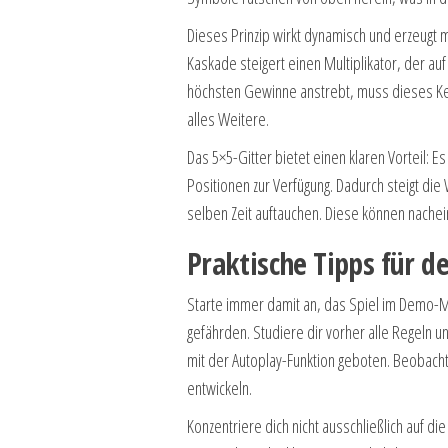
Dieses Prinzip wirkt dynamisch und erzeugt
Kaskade steigert einen Multiplikator, der a
höchsten Gewinne anstrebt, muss dieses Kern
alles Weitere.
Das 5×5-Gitter bietet einen klaren Vorteil: E
Positionen zur Verfügung. Dadurch steigt die
selben Zeit auftauchen. Diese können nachei
Praktische Tipps für de
Starte immer damit an, das Spiel im Demo-M
gefährden. Studiere dir vorher alle Regeln u
mit der Autoplay-Funktion geboten. Beobacht
entwickeln.
Konzentriere dich nicht ausschließlich auf d