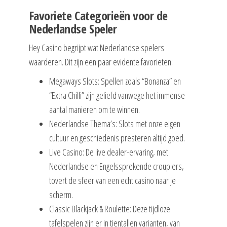
Favoriete Categorieën voor de
Nederlandse Speler
Hey Casino begrijpt wat Nederlandse spelers
waarderen. Dit zijn een paar evidente favorieten:
Megaways Slots: Spellen zoals “Bonanza” en
“Extra Chilli” zijn geliefd vanwege het immense
aantal manieren om te winnen.
Nederlandse Thema’s: Slots met onze eigen
cultuur en geschiedenis presteren altijd goed.
Live Casino: De live dealer-ervaring, met
Nederlandse en Engelssprekende croupiers,
tovert de sfeer van een echt casino naar je
scherm.
Classic Blackjack & Roulette: Deze tijdloze
tafelspelen zijn er in tientallen varianten, van