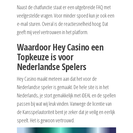
Naast de chatfunctie staat er een uitgebreide FAQ met
veelgestelde vragen. Voor minder spoed kun je ook een
e-mail sturen. Overal is de reactiesnelheid hoog. Dat
geeft mij veel vertrouwen in het platform.
Waardoor Hey Casino een
Topkeuze is voor
Nederlandse Spelers
Hey Casino maakt meteen aan dat het voor de
Nederlandse speler is gemaakt. De hele site is in het
Nederlands, je stort gemakkelijk met iDEAL en de spellen
passen bij wat wij leuk vinden. Vanwege de licentie van
de Kansspelautoriteit bent je zeker dat je veilig en eerlijk
speelt. Het is gewoon vertrouwd.