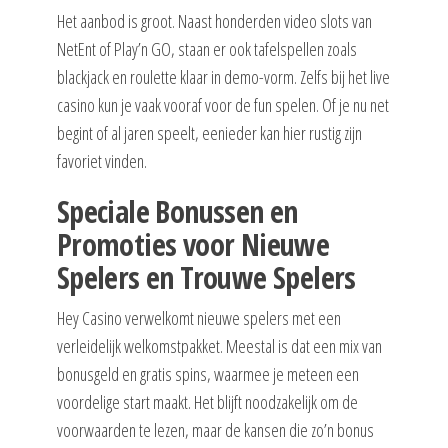
Het aanbod is groot. Naast honderden video slots van
NetEnt of Play’n GO, staan er ook tafelspellen zoals
blackjack en roulette klaar in demo-vorm. Zelfs bij het live
casino kun je vaak vooraf voor de fun spelen. Of je nu net
begint of al jaren speelt, eenieder kan hier rustig zijn
favoriet vinden.
Speciale Bonussen en
Promoties voor Nieuwe
Spelers en Trouwe Spelers
Hey Casino verwelkomt nieuwe spelers met een
verleidelijk welkomstpakket. Meestal is dat een mix van
bonusgeld en gratis spins, waarmee je meteen een
voordelige start maakt. Het blijft noodzakelijk om de
voorwaarden te lezen, maar de kansen die zo’n bonus