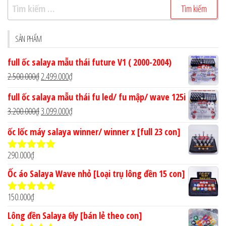
Tìm
kiếm
cho:
SẢN PHẨM
full ốc salaya mẫu thái future V1 ( 2000-2004)
Giá
Giá
2.500.000
₫
2.499.000
₫
gốc
hiện
full ốc salaya mẫu thái fu led/ fu mập/ wave 125i
là:
tại
Giá
Giá
3.200.000
₫
3.099.000
₫
2.500.000₫.
là:
gốc
hiện
ốc lốc máy salaya winner/ winner x [full 23 con]
2.499.000₫.
là:
tại
3.200.000₫.
là:
290.000
₫
Được xếp
3.099.000₫.
hạng
4.90
5
Ốc áo Salaya Wave nhỏ [Loại trụ lông đền 15 con]
sao
150.000
₫
Được xếp
hạng
5.00
5
Lông đền Salaya 6ly [bán lẻ theo con]
sao