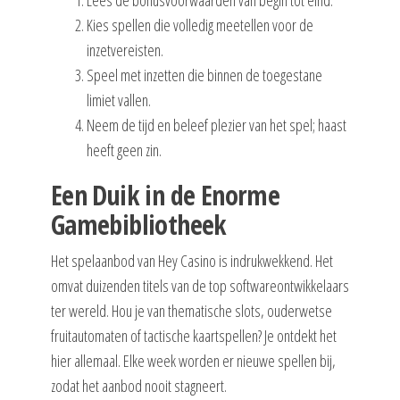
Kies spellen die volledig meetellen voor de
inzetvereisten.
Speel met inzetten die binnen de toegestane
limiet vallen.
Neem de tijd en beleef plezier van het spel; haast
heeft geen zin.
Een Duik in de Enorme
Gamebibliotheek
Het spelaanbod van Hey Casino is indrukwekkend. Het
omvat duizenden titels van de top softwareontwikkelaars
ter wereld. Hou je van thematische slots, ouderwetse
fruitautomaten of tactische kaartspellen? Je ontdekt het
hier allemaal. Elke week worden er nieuwe spellen bij,
zodat het aanbod nooit stagneert.