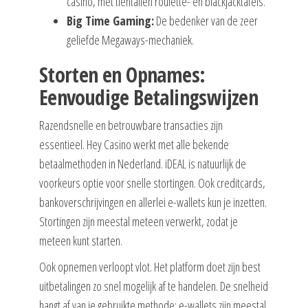
casino, met tientallen roulette- en blackjacktafels.
Big Time Gaming:
De bedenker van de zeer
geliefde Megaways-mechaniek.
Storten en Opnames:
Eenvoudige Betalingswijzen
Razendsnelle en betrouwbare transacties zijn
essentieel. Hey Casino werkt met alle bekende
betaalmethoden in Nederland. iDEAL is natuurlijk de
voorkeurs optie voor snelle stortingen. Ook creditcards,
bankoverschrijvingen en allerlei e-wallets kun je inzetten.
Stortingen zijn meestal meteen verwerkt, zodat je
meteen kunt starten.
Ook opnemen verloopt vlot. Het platform doet zijn best
uitbetalingen zo snel mogelijk af te handelen. De snelheid
hangt af van je gebruikte methode; e-wallets zijn meestal