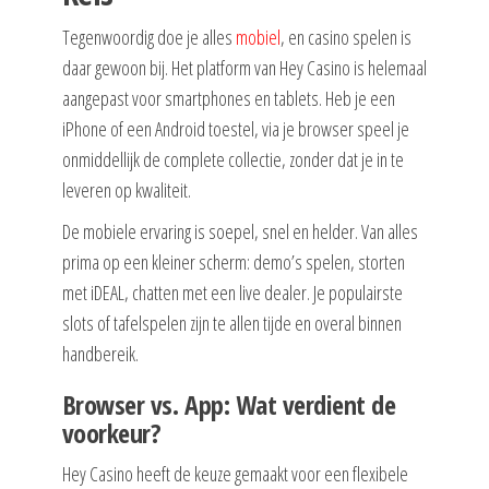
Tegenwoordig doe je alles
mobiel
, en casino spelen is
daar gewoon bij. Het platform van Hey Casino is helemaal
aangepast voor smartphones en tablets. Heb je een
iPhone of een Android toestel, via je browser speel je
onmiddellijk de complete collectie, zonder dat je in te
leveren op kwaliteit.
De mobiele ervaring is soepel, snel en helder. Van alles
prima op een kleiner scherm: demo’s spelen, storten
met iDEAL, chatten met een live dealer. Je populairste
slots of tafelspelen zijn te allen tijde en overal binnen
handbereik.
Browser vs. App: Wat verdient de
voorkeur?
Hey Casino heeft de keuze gemaakt voor een flexibele