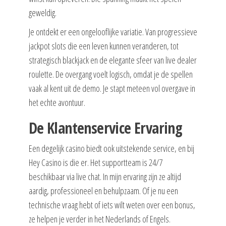
geweldig.
Je ontdekt er een ongelooflijke variatie. Van progressieve
jackpot slots die een leven kunnen veranderen, tot
strategisch blackjack en de elegante sfeer van live dealer
roulette. De overgang voelt logisch, omdat je de spellen
vaak al kent uit de demo. Je stapt meteen vol overgave in
het echte avontuur.
De Klantenservice Ervaring
Een degelijk casino biedt ook uitstekende service, en bij
Hey Casino is die er. Het supportteam is 24/7
beschikbaar via live chat. In mijn ervaring zijn ze altijd
aardig, professioneel en behulpzaam. Of je nu een
technische vraag hebt of iets wilt weten over een bonus,
ze helpen je verder in het Nederlands of Engels.