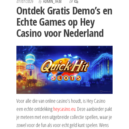
07/07/2026
By
ADMIN_TH38
Off
Ontdek Gratis Demo’s en
Echte Games op Hey
Casino voor Nederland
Voor alle die van online casino’s houdt, is Hey Casino
een echte ontdekking
heycasino.eu
. Deze aanbieder pakt
je meteen met een uitgebreide collectie spellen, waar je
zowel voor de fun als voor echt geld kunt spelen. Wens