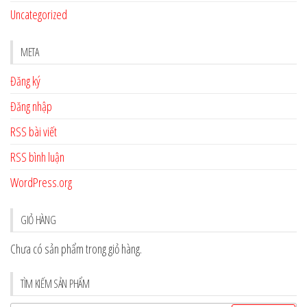
Uncategorized
META
Đăng ký
Đăng nhập
RSS bài viết
RSS bình luận
WordPress.org
GIỎ HÀNG
Chưa có sản phẩm trong giỏ hàng.
TÌM KIẾM SẢN PHẨM