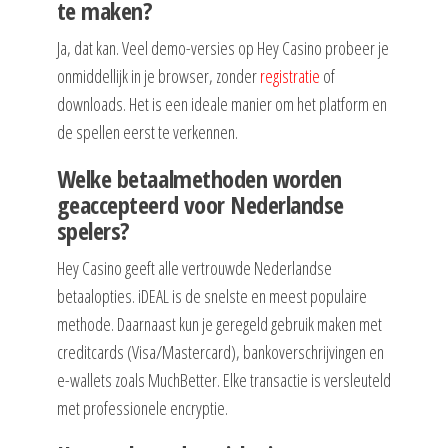
te maken?
Ja, dat kan. Veel demo-versies op Hey Casino probeer je
onmiddellijk in je browser, zonder
registratie
of
downloads. Het is een ideale manier om het platform en
de spellen eerst te verkennen.
Welke betaalmethoden worden
geaccepteerd voor Nederlandse
spelers?
Hey Casino geeft alle vertrouwde Nederlandse
betaalopties. iDEAL is de snelste en meest populaire
methode. Daarnaast kun je geregeld gebruik maken met
creditcards (Visa/Mastercard), bankoverschrijvingen en
e-wallets zoals MuchBetter. Elke transactie is versleuteld
met professionele encryptie.