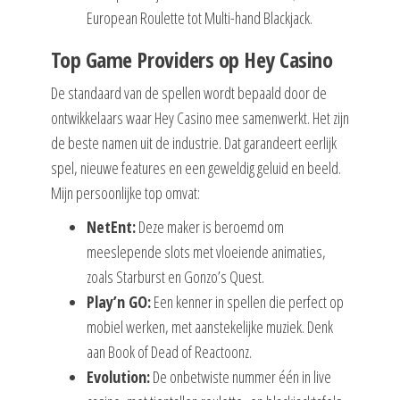
European Roulette tot Multi-hand Blackjack.
Top Game Providers op Hey Casino
De standaard van de spellen wordt bepaald door de
ontwikkelaars waar Hey Casino mee samenwerkt. Het zijn
de beste namen uit de industrie. Dat garandeert eerlijk
spel, nieuwe features en een geweldig geluid en beeld.
Mijn persoonlijke top omvat:
NetEnt:
Deze maker is beroemd om
meeslepende slots met vloeiende animaties,
zoals Starburst en Gonzo’s Quest.
Play’n GO:
Een kenner in spellen die perfect op
mobiel werken, met aanstekelijke muziek. Denk
aan Book of Dead of Reactoonz.
Evolution:
De onbetwiste nummer één in live