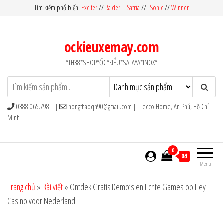
Skip
Tìm kiếm phổ biến:
Exciter
//
Raider – Satria
//
Sonic
//
Winner
to
the
ockieuxemay.com
content
*TH38*SHOP*ỐC*KIỂU*SALAYA*INOX*
0388.065.798 ||
hongthaoqn90@gmail.com
|| Tecco Home, An Phú, Hồ Chí
Minh
0
0₫
Menu
Trang chủ
»
Bài viết
»
Ontdek Gratis Demo’s en Echte Games op Hey
Casino voor Nederland