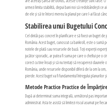
are aceeași șansă de bonus, aceste credințe sunt false. O a
urmezi limita stabilită, depui bani noi să redobândești ce ai
de ele și să te întorci mereu la planul pe care l-ai făcut când
Stabilirea unui Bugetului Con
Cel dintâi pas concret în planificare e să fixezi un buget de j
România. Acest buget, cunoscut ca bankroll, este o sumă pe 
notele de plată sau resursele de bază. Toți experții experții
jucător sporadic, ar putea fi suma pe care o cheltui pe o cin
corect cu tine însuți și să nu tentați să recuperezi daunel
România, unde resursele disponibil diferă de la om la om, i
pierde. Acest buget va fi fundamentul întregului planurilor și
Metode Practice Practice de Împărțire
După ai determinat suma integrală, următorul pas important e
administrat. Asta te asistă să limitezi riscul asumat pe fieca