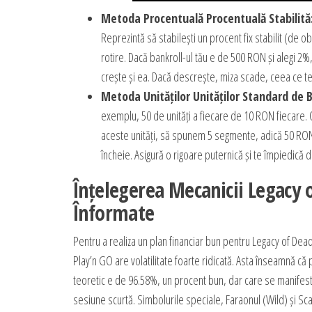
Metoda Procentuală Procentuală Stabilită
Reprezintă să stabilești un procent fix stabilit (de o
rotire. Dacă bankroll-ul tău e de 500 RON și alegi 2%, 
crește și ea. Dacă descrește, miza scade, ceea ce te 
Metoda Unităților Unităților Standard de 
exemplu, 50 de unități a fiecare de 10 RON fiecare.
aceste unități, să spunem 5 segmente, adică 50 RON
încheie. Asigură o rigoare puternică și te împiedică din
Înțelegerea Mecanicii Legacy o
Înformate
Pentru a realiza un plan financiar bun pentru Legacy of Dead
Play’n GO are volatilitate foarte ridicată. Asta înseamnă că 
teoretic e de 96.58%, un procent bun, dar care se manifestă
sesiune scurtă. Simbolurile speciale, Faraonul (Wild) și Scatte