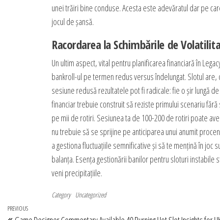
unei trăiri bine conduse. Acesta este adevăratul dar pe care
jocul de șansă.
Racordarea la Schimbările de Volatilit
Un ultim aspect, vital pentru planificarea financiară în Lega
bankroll-ul pe termen redus versus îndelungat. Slotul are, cu
sesiune redusă rezultatele pot fi radicale: fie o șir lungă de 
financiar trebuie construit să reziste primului scenariu făr
pe mii de rotiri. Sesiunea ta de 100-200 de rotiri poate ave
nu trebuie să se sprijine pe anticiparea unui anumit proce
a gestiona fluctuațiile semnificative și să te mențină în joc 
balanța. Esența gestionării banilor pentru sloturi instabile st
veni precipitațiile.
Category
Uncategorized
Điều
Previous
PREVIOUS