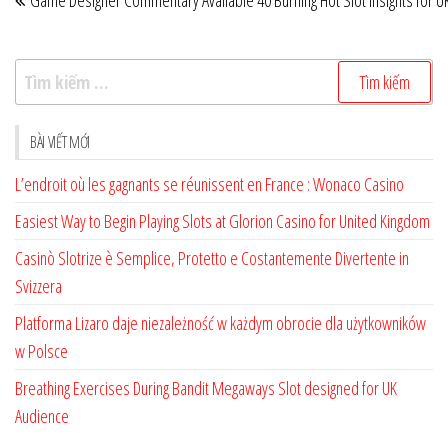
Game Designer Commentary Available 40 Burning Hot Slot Insights for U
hướng
Post
bài
viết
Tìm
kiếm
cho:
BÀI VIẾT MỚI
L’endroit où les gagnants se réunissent en France : Wonaco Casino
Easiest Way to Begin Playing Slots at Glorion Casino for United Kingdom
Casinò Slotrize è Semplice, Protetto e Costantemente Divertente in
Svizzera
Platforma Lizaro daje niezależność w każdym obrocie dla użytkowników
w Polsce
Breathing Exercises During Bandit Megaways Slot designed for UK
Audience