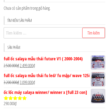
Chưa có sản phẩm trong giỏ hàng.
TÌM KIẾM SẢN PHẨM
Tìm
kiếm
cho:
SẢN PHẨM
full ốc salaya mẫu thái future V1 ( 2000-2004)
Giá
Giá
2.500.000
₫
2.499.000
₫
gốc
hiện
full ốc salaya mẫu thái fu led/ fu mập/ wave 125i
là:
tại
Giá
Giá
3.200.000
₫
3.099.000
₫
2.500.000₫.
là:
gốc
hiện
ốc lốc máy salaya winner/ winner x [full 23 con]
2.499.000₫.
là:
tại
3.200.000₫.
là:
290.000
₫
Được xếp
hạng
4.90
5