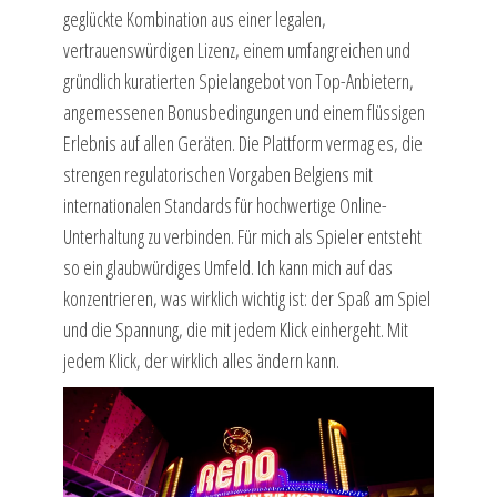
geglückte Kombination aus einer legalen,
vertrauenswürdigen Lizenz, einem umfangreichen und
gründlich kuratierten Spielangebot von Top-Anbietern,
angemessenen Bonusbedingungen und einem flüssigen
Erlebnis auf allen Geräten. Die Plattform vermag es, die
strengen regulatorischen Vorgaben Belgiens mit
internationalen Standards für hochwertige Online-
Unterhaltung zu verbinden. Für mich als Spieler entsteht
so ein glaubwürdiges Umfeld. Ich kann mich auf das
konzentrieren, was wirklich wichtig ist: der Spaß am Spiel
und die Spannung, die mit jedem Klick einhergeht. Mit
jedem Klick, der wirklich alles ändern kann.