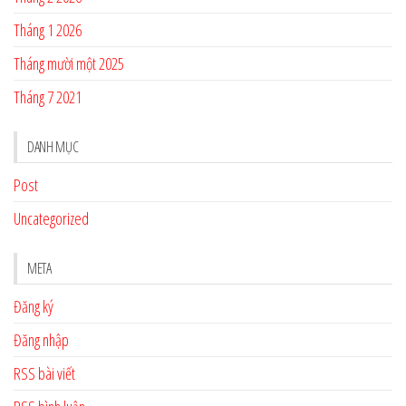
Tháng 1 2026
Tháng mười một 2025
Tháng 7 2021
DANH MỤC
Post
Uncategorized
META
Đăng ký
Đăng nhập
RSS bài viết