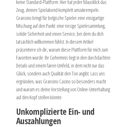
keine Standard-Plattform. Hier hat jeder Mausklick das
Zeug, deinen Spielabend komplett umzukrempeln.
Gransino bringt für belgische Spieler eine einzigartige
Mischung auf den Punkt: eine riesige Spielesammlung,
solide Sicherheit und einen Service, bei dem du dich
tatsächlich willkommen fühlst. In diesem Artikel
präsentiere ich dir, warum diese Plattform für mich zum
Favoriten wurde. Ihr Geheimnis liegt in den durchdachten
Details und einem fairen Umfeld, in dem nicht nur das
Glück, sondern auch Qualität den Ton angibt. Lass uns
ergründen, was Gransino Casino so besonders macht
und warum es deine Vorstellung von Online-Unterhaltung
auf den Kopf stellen könnte.
Unkomplizierte Ein- und
Auszahlungen