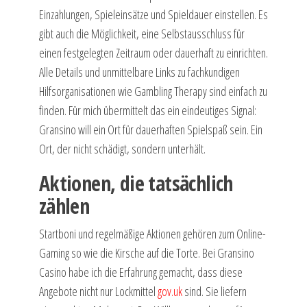
Einzahlungen, Spieleinsätze und Spieldauer einstellen. Es
gibt auch die Möglichkeit, eine Selbstausschluss für
einen festgelegten Zeitraum oder dauerhaft zu einrichten.
Alle Details und unmittelbare Links zu fachkundigen
Hilfsorganisationen wie Gambling Therapy sind einfach zu
finden. Für mich übermittelt das ein eindeutiges Signal:
Gransino will ein Ort für dauerhaften Spielspaß sein. Ein
Ort, der nicht schädigt, sondern unterhält.
Aktionen, die tatsächlich
zählen
Startboni und regelmäßige Aktionen gehören zum Online-
Gaming so wie die Kirsche auf die Torte. Bei Gransino
Casino habe ich die Erfahrung gemacht, dass diese
Angebote nicht nur Lockmittel
gov.uk
sind. Sie liefern