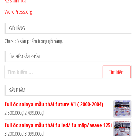
RSS bình luận
WordPress.org
GIỎ HÀNG
Chưa có sản phẩm trong giỏ hàng.
TÌM KIẾM SẢN PHẨM
Tìm
kiếm
cho:
SẢN PHẨM
full ốc salaya mẫu thái future V1 ( 2000-2004)
Giá
Giá
2.500.000
₫
2.499.000
₫
gốc
hiện
full ốc salaya mẫu thái fu led/ fu mập/ wave 125i
là:
tại
Giá
Giá
3.200.000
₫
3.099.000
₫