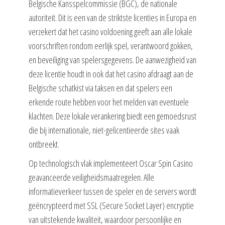
Belgische Kansspelcommissie (BGC), de nationale
autoriteit. Dit is een van de striktste licenties in Europa en
verzekert dat het casino voldoening geeft aan alle lokale
voorschriften rondom eerlijk spel, verantwoord gokken,
en beveiliging van spelersgegevens. De aanwezigheid van
deze licentie houdt in ook dat het casino afdraagt aan de
Belgische schatkist via taksen en dat spelers een
erkende route hebben voor het melden van eventuele
klachten. Deze lokale verankering biedt een gemoedsrust
die bij internationale, niet-gelicentieerde sites vaak
ontbreekt.
Op technologisch vlak implementeert Oscar Spin Casino
geavanceerde veiligheidsmaatregelen. Alle
informatieverkeer tussen de speler en de servers wordt
geëncrypteerd met SSL (Secure Socket Layer) encryptie
van uitstekende kwaliteit, waardoor persoonlijke en