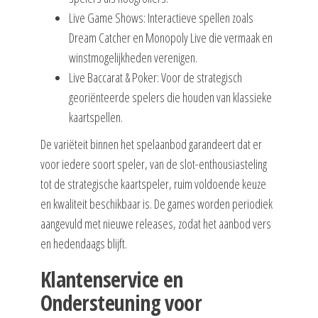
Live Game Shows: Interactieve spellen zoals
Dream Catcher en Monopoly Live die vermaak en
winstmogelijkheden verenigen.
Live Baccarat & Poker: Voor de strategisch
georiënteerde spelers die houden van klassieke
kaartspellen.
De variëteit binnen het spelaanbod garandeert dat er
voor iedere soort speler, van de slot-enthousiasteling
tot de strategische kaartspeler, ruim voldoende keuze
en kwaliteit beschikbaar is. De games worden periodiek
aangevuld met nieuwe releases, zodat het aanbod vers
en hedendaags blijft.
Klantenservice en
Ondersteuning voor