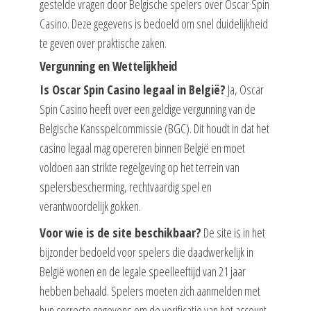
gestelde vragen door Belgische spelers over Oscar Spin
Casino. Deze gegevens is bedoeld om snel duidelijkheid
te geven over praktische zaken.
Vergunning en Wettelijkheid
Is Oscar Spin Casino legaal in België?
Ja, Oscar
Spin Casino heeft over een geldige vergunning van de
Belgische Kansspelcommissie (BGC). Dit houdt in dat het
casino legaal mag opereren binnen België en moet
voldoen aan strikte regelgeving op het terrein van
spelersbescherming, rechtvaardig spel en
verantwoordelijk gokken.
Voor wie is de site beschikbaar?
De site is in het
bijzonder bedoeld voor spelers die daadwerkelijk in
België wonen en de legale speelleeftijd van 21 jaar
hebben behaald. Spelers moeten zich aanmelden met
hun correcte gegevens om de verificatie van het account