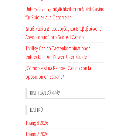
Unterstützungsmöglichkeiten im Spirit Casino
für Spieler aus Österreich
Διαδικασία Δημιουργίας και Επιβεβαίωσης
Λογαριασμού στο Scored Casino
Thrillsy Casino Tastenkombinationen
entdeckt – Der Power-User-Guide
¿Cómo se sitúa Rainbet Casino con la
oposición en España?
BÌNH LUẬN GẦN ĐÂY
LƯU TRỮ
Tháng 8 2026
Tháng 7 2026