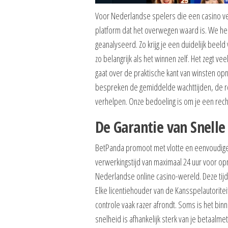
Voor Nederlandse spelers die een casino ver
platform dat het overwegen waard is. We
geanalyseerd. Zo krijg je een duidelijk beeld
zo belangrijk als het winnen zelf. Het zegt v
gaat over de praktische kant van winsten op
bespreken de gemiddelde wachttijden, de rol
verhelpen. Onze bedoeling is om je een recht
De Garantie van Snelle
BetPanda promoot met vlotte en eenvoudige 
verwerkingstijd van maximaal 24 uur voor op
Nederlandse online casino-wereld. Deze tijd 
Elke licentiehouder van de Kansspelautoritei
controle vaak razer afrondt. Soms is het binne
snelheid is afhankelijk sterk van je betaalmeth