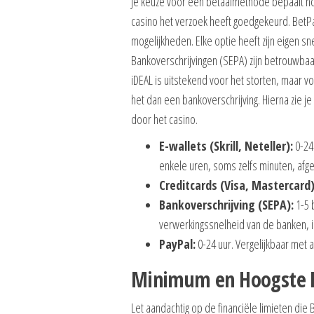
Je keuze voor een betaalmethode bepaalt hoe
casino het verzoek heeft goedgekeurd. BetP
mogelijkheden. Elke optie heeft zijn eigen sn
Bankoverschrijvingen (SEPA) zijn betrouwbaa
iDEAL is uitstekend voor het storten, maar 
het dan een bankoverschrijving. Hierna zie 
door het casino.
E-wallets (Skrill, Neteller):
0-24 
enkele uren, soms zelfs minuten, afg
Creditcards (Visa, Mastercard)
Bankoverschrijving (SEPA):
1-5 
verwerkingssnelheid van de banken, 
PayPal:
0-24 uur. Vergelijkbaar met a
Minimum en Hoogste 
Let aandachtig op de financiële limieten di