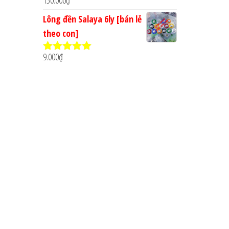
150.000
₫
Được xếp
hạng
5.00
5
Lông đền Salaya 6ly [bán lẻ
sao
theo con]
9.000
₫
Được xếp
hạng
5.00
5
sao