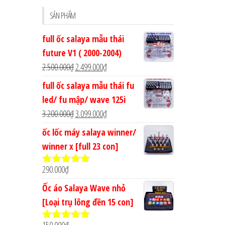
cho:
SẢN PHẨM
full ốc salaya mẫu thái
future V1 ( 2000-2004)
Giá
Giá
2.500.000
₫
2.499.000
₫
gốc
hiện
full ốc salaya mẫu thái fu
là:
tại
led/ fu mập/ wave 125i
2.500.000₫.
là:
Giá
Giá
3.200.000
₫
3.099.000
₫
2.499.000₫.
gốc
hiện
ốc lốc máy salaya winner/
là:
tại
winner x [full 23 con]
3.200.000₫.
là:
290.000
₫
3.099.000₫.
Được xếp
hạng
4.90
5
Ốc áo Salaya Wave nhỏ
sao
[Loại trụ lông đền 15 con]