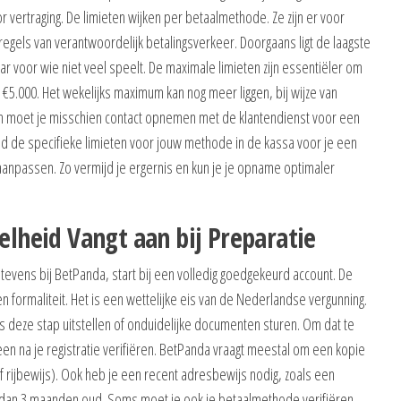
r vertraging. De limieten wijken per betaalmethode. Ze zijn er voor
 regels van verantwoordelijk betalingsverkeer. Doorgaans ligt de laagste
r voor wie niet veel speelt. De maximale limieten zijn essentiëler om
ot €5.000. Het wekelijks maximum kan nog meer liggen, bij wijze van
n moet je misschien contact opnemen met de klantendienst voor een
tijd de specifieke limieten voor jouw methode in de kassa voor je een
anpassen. Zo vermijd je ergernis en kun je je opname optimaler
nelheid Vangt aan bij Preparatie
 tevens bij BetPanda, start bij een volledig goedgekeurd account. De
en formaliteit. Het is een wettelijke eis van de Nederlandse vergunning.
 deze stap uitstellen of onduidelijke documenten sturen. Om dat te
en na je registratie verifiëren. BetPanda vraagt meestal om een kopie
of rijbewijs). Ook heb je een recent adresbewijs nodig, zoals een
r dan 3 maanden oud. Soms moet je ook je betaalmethode verifiëren.