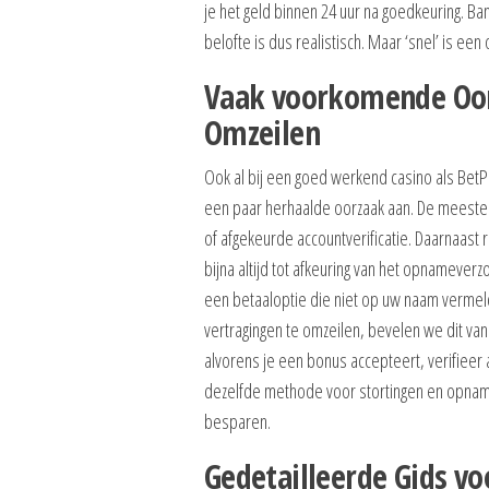
je het geld binnen 24 uur na goedkeuring. Ba
belofte is dus realistisch. Maar ‘snel’ is 
Vaak voorkomende Oor
Omzeilen
Ook al bij een goed werkend casino als Bet
een paar herhaalde oorzaak aan. De meeste 
of afgekeurde accountverificatie. Daarnaast 
bijna altijd tot afkeuring van het opnameve
een betaaloptie die niet op uw naam vermeld
vertragingen te omzeilen, bevelen we dit van
alvorens je een bonus accepteert, verifieer
dezelfde methode voor stortingen en opnam
besparen.
Gedetailleerde Gids vo