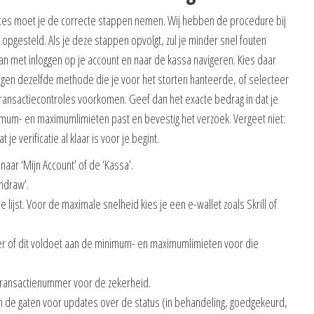
s moet je de correcte stappen nemen. Wij hebben de procedure bij
pgesteld. Als je deze stappen opvolgt, zul je minder snel fouten
an met inloggen op je account en naar de kassa navigeren. Kies daar
n dezelfde methode die je voor het storten hanteerde, of selecteer
transactiecontroles voorkomen. Geef dan het exacte bedrag in dat je
mum- en maximumlimieten past en bevestig het verzoek. Vergeet niet:
je verificatie al klaar is voor je begint.
aar ‘Mijn Account’ of de ‘Kassa’.
hdraw’.
lijst. Voor de maximale snelheid kies je een e-wallet zoals Skrill of
r of dit voldoet aan de minimum- en maximumlimieten voor die
 transactienummer voor de zekerheid.
n de gaten voor updates over de status (in behandeling, goedgekeurd,