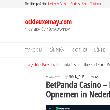
Skip
Tìm kiếm phổ biến:
Exciter
//
Raider – Satria
//
Sonic
//
Winner
to
the
ockieuxemay.com
content
*TH38*SHOP*ỐC*KIỂU*SALAYA*INOX*
TRANG CHỦ
SẢN PHẨM
GIỚI THIỆU
LIÊN HỆ
Trang chủ
»
Bài viết
»
BetPanda Casino – Hoe Snel Kun Je 
07/07/2026
By
ADMIN_TH38
Off
BetPanda Casino – 
Opnemen in Neder