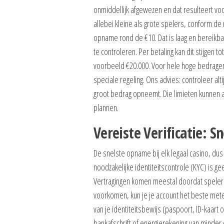
onmiddellijk afgewezen en dat resulteert voo
allebei kleine als grote spelers, conform de
opname rond de €10. Dat is laag en bereikbaa
te controleren. Per betaling kan dit stijgen t
voorbeeld €20.000. Voor hele hoge bedrage
speciale regeling. Ons advies: controleer al
groot bedrag opneemt. Die limieten kunnen a
plannen.
Vereiste Verificatie: S
De snelste opname bij elk legaal casino, dus
noodzakelijke identiteitscontrole (KYC) is ge
Vertragingen komen meestal doordat spelers
voorkomen, kun je je account het beste mete
van je identiteitsbewijs (paspoort, ID-kaart 
bankafschrift of energierekening van minde