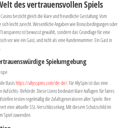
elt des vertrauensvollen Spiels
n Casino besticht gleich die klare und freundliche Gestaltung. Vom
Sie sich leicht zurecht. Wesentliche Angaben wie Bonusbedingungen oder
Transparenz ist bewusst gewählt, sondern das Grundlage für eine
sich vor wie ein Gast, und nicht als eine Kundennummer. Ein Gast in
.
 vertrauenswürdige Spielumgebung
bile Basis
https://allysspins.com/de-de/
. Für AllySpin ist das eine
en Aufsichts- Behörde. Diese Lizenz bedeutet klare Auflagen: für faires
üfstellen testen regelmäßig die Zufallsgeneratoren aller Spiele. Ihre
hert eine aktuelle SSL-Verschlüsselung. Mit diesem Schutzschild im
em Spiel zuwenden.