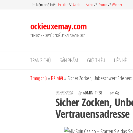
Skip
Tìm kiếm phổ biến:
Exciter
//
Raider – Satria
//
Sonic
//
Winner
to
the
ockieuxemay.com
content
*TH38*SHOP*ỐC*KIỂU*SALAYA*INOX*
TRANG CHỦ
SẢN PHẨM
GIỚI THIỆU
LIÊN HỆ
Trang chủ
»
Bài viết
»
Sicher Zocken, Unbeschwert Erleben: 
06/06/2026
By
ADMIN_TH38
Off
Sicher Zocken, Unb
Vertrauensadresse 