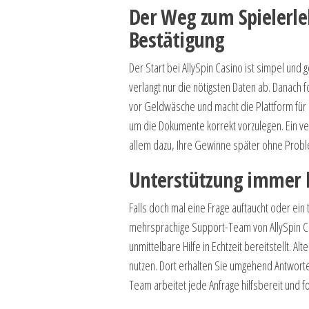
Der Weg zum Spielerl
Bestätigung
Der Start bei AllySpin Casino ist simpel und 
verlangt nur die nötigsten Daten ab. Danach 
vor Geldwäsche und macht die Plattform für al
um die Dokumente korrekt vorzulegen. Ein ve
allem dazu, Ihre Gewinne später ohne Probl
Unterstützung immer 
Falls doch mal eine Frage auftaucht oder ein
mehrsprachige Support-Team von AllySpin Cas
unmittelbare Hilfe in Echtzeit bereitstellt. 
nutzen. Dort erhalten Sie umgehend Antworten
Team arbeitet jede Anfrage hilfsbereit und f