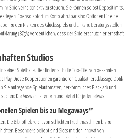
 Ihr Spielverhalten aktiv zu steuern. Sie können selbst Depositlimits,
stlegen. Ebenso sofort im Konto abrufbar sind Optionen für eine
aben zu den Risiken des Glücksspiels und Links zu Beratungsstellen
ufklärung (BZgA) verdeutlichen, dass der Spielerschutz hier ernsthaft
mhaften Studios
 in seiner Spielhalle. Hier finden sich die Top-Titel von bekannten
c Play. Diese Kooperationen garantieren Qualität, erstklassige Optik
e. Ob Sie aufregende Spielautomaten, herkömmliches Blackjack und
 suchen: Die Auswahl ist enorm und bietet für jeden etwas.
onellen Spielen bis zu Megaways™
en. Die Bibliothek reicht von schlichten Fruchtmaschinen bis zu
ichten. Besonders beliebt sind Slots mit den innovativen