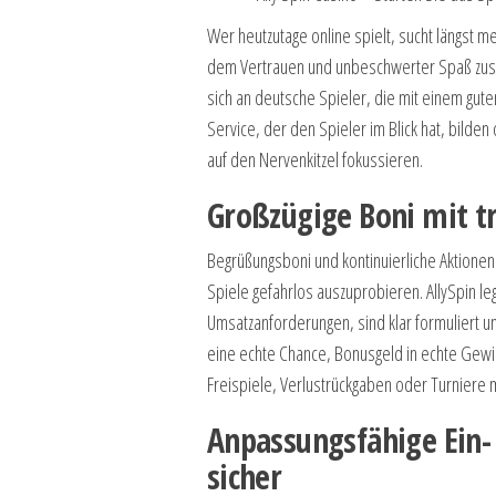
Wer heutzutage online spielt, sucht längst me
dem Vertrauen und unbeschwerter Spaß zusam
sich an deutsche Spieler, die mit einem gute
Service, der den Spieler im Blick hat, bilde
auf den Nervenkitzel fokussieren.
Großzügige Boni mit t
Begrüßungsboni und kontinuierliche Aktionen
Spiele gefahrlos auszuprobieren. AllySpin le
Umsatzanforderungen, sind klar formuliert
eine echte Chance, Bonusgeld in echte Gewi
Freispiele, Verlustrückgaben oder Turniere mi
Anpassungsfähige Ein-
sicher