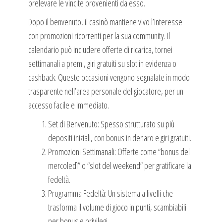
prelevare le vincite provenienti da esso.
Dopo il benvenuto, il casinò mantiene vivo l’interesse
con promozioni ricorrenti per la sua community. Il
calendario può includere offerte di ricarica, tornei
settimanali a premi, giri gratuiti su slot in evidenza o
cashback. Queste occasioni vengono segnalate in modo
trasparente nell’area personale del giocatore, per un
accesso facile e immediato.
Set di Benvenuto: Spesso strutturato su più
depositi iniziali, con bonus in denaro e giri gratuiti.
Promozioni Settimanali: Offerte come “bonus del
mercoledì” o “slot del weekend” per gratificare la
fedeltà.
Programma Fedeltà: Un sistema a livelli che
trasforma il volume di gioco in punti, scambiabili
per bonus e privilegi.