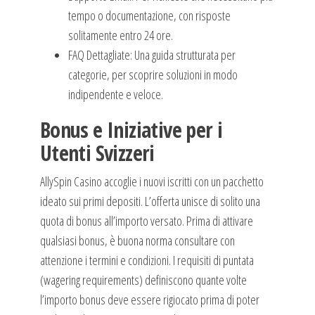
tempo o documentazione, con risposte
solitamente entro 24 ore.
FAQ Dettagliate: Una guida strutturata per
categorie, per scoprire soluzioni in modo
indipendente e veloce.
Bonus e Iniziative per i
Utenti Svizzeri
AllySpin Casino accoglie i nuovi iscritti con un pacchetto
ideato sui primi depositi. L’offerta unisce di solito una
quota di bonus all’importo versato. Prima di attivare
qualsiasi bonus, è buona norma consultare con
attenzione i termini e condizioni. I requisiti di puntata
(wagering requirements) definiscono quante volte
l’importo bonus deve essere rigiocato prima di poter