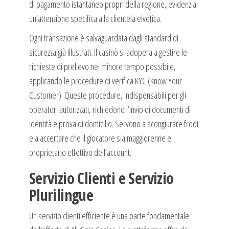
di pagamento istantaneo propri della regione, evidenzia
un’attenzione specifica alla clientela elvetica.
Ogni transazione è salvaguardata dagli standard di
sicurezza già illustrati. Il casinò si adopera a gestire le
richieste di prelievo nel minore tempo possibile,
applicando le procedure di verifica KYC (Know Your
Customer). Queste procedure, indispensabili per gli
operatori autorizzati, richiedono l’invio di documenti di
identità e prova di domicilio. Servono a scongiurare frodi
e a accertare che il giocatore sia maggiorenne e
proprietario effettivo dell’account.
Servizio Clienti e Servizio
Plurilingue
Un servizio clienti efficiente è una parte fondamentale