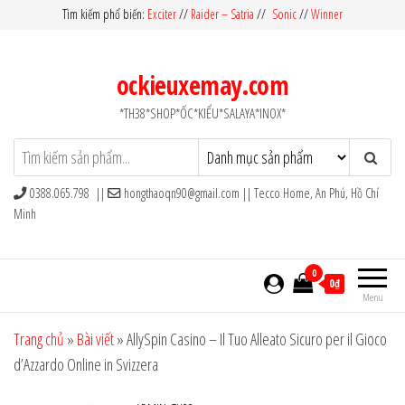
Skip
Tìm kiếm phổ biến:
Exciter
//
Raider – Satria
//
Sonic
//
Winner
to
the
ockieuxemay.com
content
*TH38*SHOP*ỐC*KIỂU*SALAYA*INOX*
0388.065.798 ||
hongthaoqn90@gmail.com
|| Tecco Home, An Phú, Hồ Chí
Minh
0
0₫
Menu
Trang chủ
»
Bài viết
»
AllySpin Casino – Il Tuo Alleato Sicuro per il Gioco
d’Azzardo Online in Svizzera