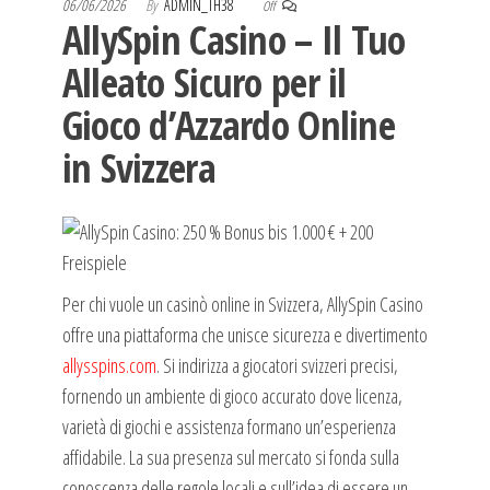
06/06/2026
By
ADMIN_TH38
Off
AllySpin Casino – Il Tuo
Alleato Sicuro per il
Gioco d’Azzardo Online
in Svizzera
Per chi vuole un casinò online in Svizzera, AllySpin Casino
offre una piattaforma che unisce sicurezza e divertimento
allysspins.com
. Si indirizza a giocatori svizzeri precisi,
fornendo un ambiente di gioco accurato dove licenza,
varietà di giochi e assistenza formano un’esperienza
affidabile. La sua presenza sul mercato si fonda sulla
conoscenza delle regole locali e sull’idea di essere un