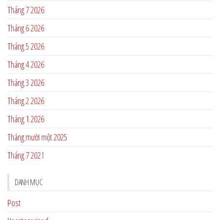
Tháng 7 2026
Tháng 6 2026
Tháng 5 2026
Tháng 4 2026
Tháng 3 2026
Tháng 2 2026
Tháng 1 2026
Tháng mười một 2025
Tháng 7 2021
DANH MỤC
Post