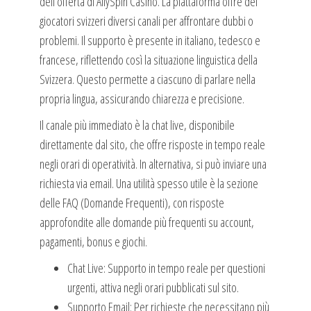
dell’offerta di AllySpin Casino. La piattaforma offre dei
giocatori svizzeri diversi canali per affrontare dubbi o
problemi. Il supporto è presente in italiano, tedesco e
francese, riflettendo così la situazione linguistica della
Svizzera. Questo permette a ciascuno di parlare nella
propria lingua, assicurando chiarezza e precisione.
Il canale più immediato è la chat live, disponibile
direttamente dal sito, che offre risposte in tempo reale
negli orari di operatività. In alternativa, si può inviare una
richiesta via email. Una utilità spesso utile è la sezione
delle FAQ (Domande Frequenti), con risposte
approfondite alle domande più frequenti su account,
pagamenti, bonus e giochi.
Chat Live: Supporto in tempo reale per questioni
urgenti, attiva negli orari pubblicati sul sito.
Supporto Email: Per richieste che necessitano più