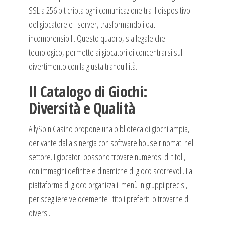
SSL a 256 bit cripta ogni comunicazione tra il dispositivo
del giocatore e i server, trasformando i dati
incomprensibili. Questo quadro, sia legale che
tecnologico, permette ai giocatori di concentrarsi sul
divertimento con la giusta tranquillità.
Il Catalogo di Giochi:
Diversità e Qualità
AllySpin Casino propone una biblioteca di giochi ampia,
derivante dalla sinergia con software house rinomati nel
settore. I giocatori possono trovare numerosi di titoli,
con immagini definite e dinamiche di gioco scorrevoli. La
piattaforma di gioco organizza il menù in gruppi precisi,
per scegliere velocemente i titoli preferiti o trovarne di
diversi.