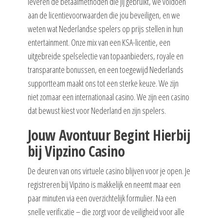
leveren de betaalmethoden die jij gebruikt, we voldoen
aan de licentievoorwaarden die jou beveiligen, en we
weten wat Nederlandse spelers op prijs stellen in hun
entertainment. Onze mix van een KSA-licentie, een
uitgebreide spelselectie van topaanbieders, royale en
transparante bonussen, en een toegewijd Nederlands
supportteam maakt ons tot een sterke keuze. We zijn
niet zomaar een internationaal casino. We zijn een casino
dat bewust kiest voor Nederland en zijn spelers.
Jouw Avontuur Begint Hierbij
bij Vipzino Casino
De deuren van ons virtuele casino blijven voor je open. Je
registreren bij Vipzino is makkelijk en neemt maar een
paar minuten via een overzichtelijk formulier. Na een
snelle verificatie – die zorgt voor de veiligheid voor alle