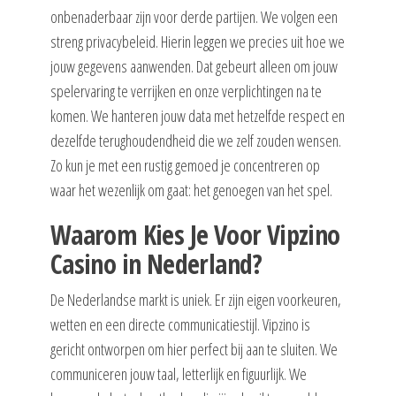
onbenaderbaar zijn voor derde partijen. We volgen een
streng privacybeleid. Hierin leggen we precies uit hoe we
jouw gegevens aanwenden. Dat gebeurt alleen om jouw
spelervaring te verrijken en onze verplichtingen na te
komen. We hanteren jouw data met hetzelfde respect en
dezelfde terughoudendheid die we zelf zouden wensen.
Zo kun je met een rustig gemoed je concentreren op
waar het wezenlijk om gaat: het genoegen van het spel.
Waarom Kies Je Voor Vipzino
Casino in Nederland?
De Nederlandse markt is uniek. Er zijn eigen voorkeuren,
wetten en een directe communicatiestijl. Vipzino is
gericht ontworpen om hier perfect bij aan te sluiten. We
communiceren jouw taal, letterlijk en figuurlijk. We