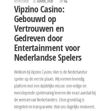
07/07/2026
By
ADMIN_TH38
Off
Vipzino Casino:
Gebouwd op
Vertrouwen en
Gedreven door
Entertainment voor
Nederlandse Spelers
Welkom bij Vipzino Casino. Hier is de Nederlandse
speler op de eerste plaats. Wij vormen levendig
platform met een duidelijke missie: een veilige en
meeslepende spelervaring leveren die exact aansluit bij
de wensen van Nederlanders. Onze grondslag is
integriteit en transparantie. Wat ons dagelijks motiveert,