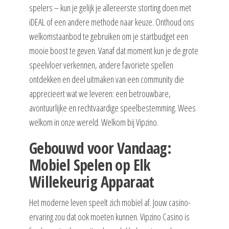
spelers – kun je gelijk je allereerste storting doen met
iDEAL of een andere methode naar keuze. Onthoud ons
welkomstaanbod te gebruiken om je startbudget een
mooie boost te geven. Vanaf dat moment kun je de grote
speelvloer verkennen, andere favoriete spellen
ontdekken en deel uitmaken van een community die
apprecieert wat we leveren: een betrouwbare,
avontuurlijke en rechtvaardige speelbestemming. Wees
welkom in onze wereld. Welkom bij Vipzino.
Gebouwd voor Vandaag:
Mobiel Spelen op Elk
Willekeurig Apparaat
Het moderne leven speelt zich mobiel af. Jouw casino-
ervaring zou dat ook moeten kunnen. Vipzino Casino is