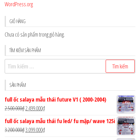
WordPress.org
GIỎ HÀNG
Chưa có sản phẩm trong giỏ hàng.
TÌM KIẾM SẢN PHẨM
Tìm
kiếm
cho:
SẢN PHẨM
full ốc salaya mẫu thái future V1 ( 2000-2004)
Giá
Giá
2.500.000
₫
2.499.000
₫
gốc
hiện
full ốc salaya mẫu thái fu led/ fu mập/ wave 125i
là:
tại
Giá
Giá
3.200.000
₫
3.099.000
₫
2.500.000₫.
là:
gốc
hiện