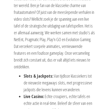
ter wereld. Ben je fan van de klassieke charme van
fruitautomaten? Of juist van de meeslepende verhalen in
video slots? Wellicht zoek je de spanning aan een live
tafel of de strategische uitdaging van tafelspellen. Het is
er allemaal aanwezig. We werken samen met studio’s als
NetEnt, Pragmatic Play, Play’n GO en Evolution Gaming.
Dat verzekert soepele animaties, vernieuwende
features en een foutloze gameplay. Onze verzameling
breidt zich constant uit, dus er valt altijd iets nieuws te
ontdekken.
Slots & Jackpots:
Van tijdloze klassiekers tot
de nieuwste megaways slots, met progressieve
jackpots die levens kunnen veranderen.
Live Casino:
Echte croupiers, echte tafels en
echte actie in real-time. Beleef de sfeer van een