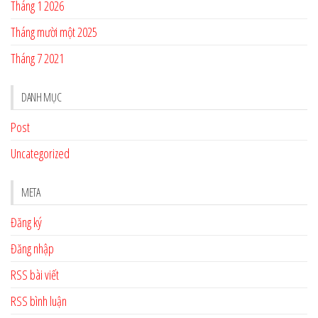
Tháng 1 2026
Tháng mười một 2025
Tháng 7 2021
DANH MỤC
Post
Uncategorized
META
Đăng ký
Đăng nhập
RSS bài viết
RSS bình luận