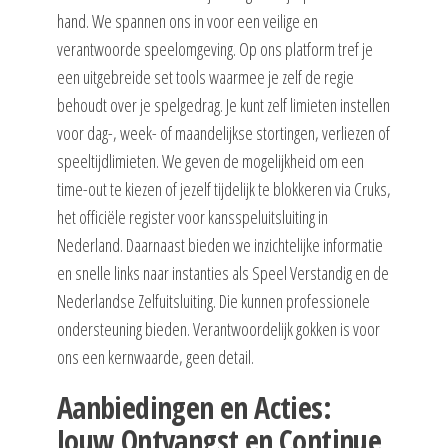
hand. We spannen ons in voor een veilige en
verantwoorde speelomgeving. Op ons platform tref je
een uitgebreide set tools waarmee je zelf de regie
behoudt over je spelgedrag. Je kunt zelf limieten instellen
voor dag-, week- of maandelijkse stortingen, verliezen of
speeltijdlimieten. We geven de mogelijkheid om een
time-out te kiezen of jezelf tijdelijk te blokkeren via Cruks,
het officiële register voor kansspeluitsluiting in
Nederland. Daarnaast bieden we inzichtelijke informatie
en snelle links naar instanties als Speel Verstandig en de
Nederlandse Zelfuitsluiting. Die kunnen professionele
ondersteuning bieden. Verantwoordelijk gokken is voor
ons een kernwaarde, geen detail.
Aanbiedingen en Acties:
Jouw Ontvangst en Continue