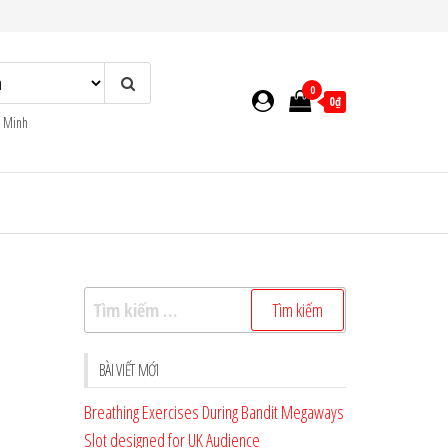
0
0₫
í Minh
Tìm
kiếm
cho:
BÀI VIẾT MỚI
Breathing Exercises During Bandit Megaways
Slot designed for UK Audience