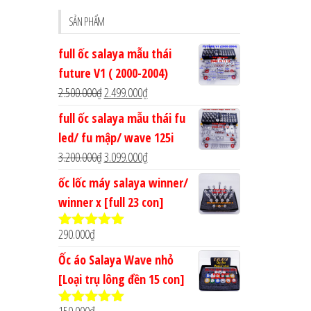
cho:
SẢN PHẨM
full ốc salaya mẫu thái
future V1 ( 2000-2004)
Giá
Giá
2.500.000
₫
2.499.000
₫
gốc
hiện
full ốc salaya mẫu thái fu
là:
tại
led/ fu mập/ wave 125i
2.500.000₫.
là:
Giá
Giá
3.200.000
₫
3.099.000
₫
2.499.000₫.
gốc
hiện
ốc lốc máy salaya winner/
là:
tại
winner x [full 23 con]
3.200.000₫.
là:
290.000
₫
3.099.000₫.
Được xếp
hạng
4.90
5
Ốc áo Salaya Wave nhỏ
sao
[Loại trụ lông đền 15 con]