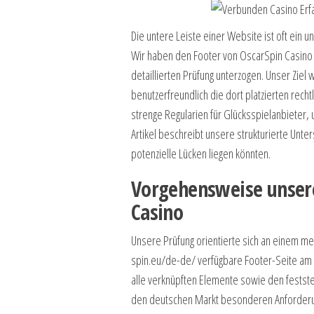
Die untere Leiste einer Website ist oft ein 
Wir haben den Footer von OscarSpin Casino 
detaillierten Prüfung unterzogen. Unser Ziel 
benutzerfreundlich die dort platzierten recht
strenge Regularien für Glücksspielanbieter,
Artikel beschreibt unsere strukturierte Unte
potenzielle Lücken liegen könnten.
Vorgehensweise unsere
Casino
Unsere Prüfung orientierte sich an einem met
spin.eu/de-de/ verfügbare Footer-Seite am 
alle verknüpften Elemente sowie den festste
den deutschen Markt besonderen Anforderung