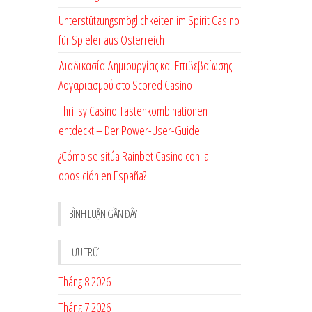
Unterstützungsmöglichkeiten im Spirit Casino
für Spieler aus Österreich
Διαδικασία Δημιουργίας και Επιβεβαίωσης
Λογαριασμού στο Scored Casino
Thrillsy Casino Tastenkombinationen
entdeckt – Der Power-User-Guide
¿Cómo se sitúa Rainbet Casino con la
oposición en España?
BÌNH LUẬN GẦN ĐÂY
LƯU TRỮ
Tháng 8 2026
Tháng 7 2026