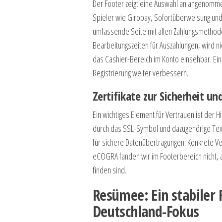
Der Footer zeigt eine Auswahl an angenomm
Spieler wie Giropay, Sofortüberweisung und T
umfassende Seite mit allen Zahlungsmethod
Bearbeitungszeiten für Auszahlungen, wird n
das Cashier-Bereich im Konto einsehbar. Ein
Registrierung weiter verbessern.
Zertifikate zur Sicherheit un
Ein wichtiges Element für Vertrauen ist der 
durch das SSL-Symbol und dazugehörige Texte
für sichere Datenübertragungen. Konkrete Ve
eCOGRA fanden wir im Footerbereich nicht, 
finden sind.
Resümee: Ein stabiler 
Deutschland-Fokus