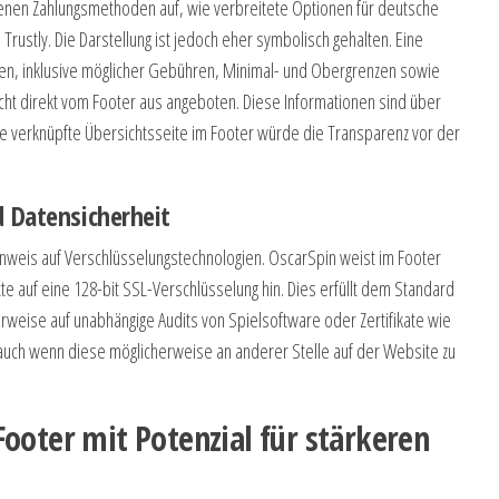
enen Zahlungsmethoden auf, wie verbreitete Optionen für deutsche
rustly. Die Darstellung ist jedoch eher symbolisch gehalten. Eine
en, inklusive möglicher Gebühren, Minimal- und Obergrenzen sowie
icht direkt vom Footer aus angeboten. Diese Informationen sind über
e verknüpfte Übersichtsseite im Footer würde die Transparenz vor der
d Datensicherheit
Hinweis auf Verschlüsselungstechnologien. OscarSpin weist im Footer
 auf eine 128-bit SSL-Verschlüsselung hin. Dies erfüllt dem Standard
rweise auf unabhängige Audits von Spielsoftware oder Zertifikate wie
auch wenn diese möglicherweise an anderer Stelle auf der Website zu
Footer mit Potenzial für stärkeren