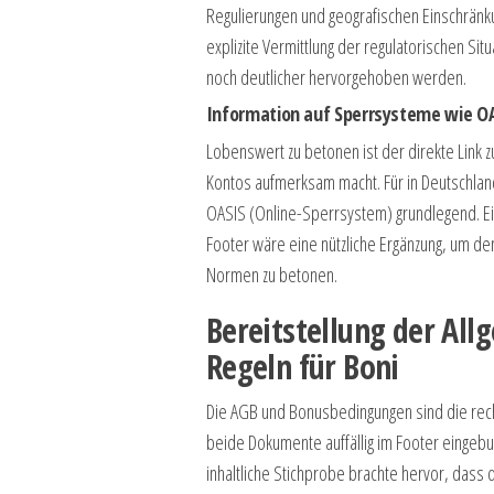
Regulierungen und geografischen Einschränk
explizite Vermittlung der regulatorischen S
noch deutlicher hervorgehoben werden.
Information auf Sperrsysteme wie O
Lobenswert zu betonen ist der direkte Link 
Kontos aufmerksam macht. Für in Deutschland
OASIS (Online-Sperrsystem) grundlegend. Ein
Footer wäre eine nützliche Ergänzung, um d
Normen zu betonen.
Bereitstellung der Al
Regeln für Boni
Die AGB und Bonusbedingungen sind die recht
beide Dokumente auffällig im Footer eingeb
inhaltliche Stichprobe brachte hervor, dass 