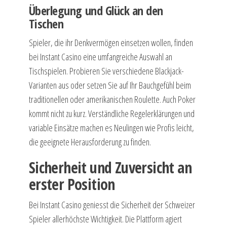
Überlegung und Glück an den
Tischen
Spieler, die ihr Denkvermögen einsetzen wollen, finden
bei Instant Casino eine umfangreiche Auswahl an
Tischspielen. Probieren Sie verschiedene Blackjack-
Varianten aus oder setzen Sie auf Ihr Bauchgefühl beim
traditionellen oder amerikanischen Roulette. Auch Poker
kommt nicht zu kurz. Verständliche Regelerklärungen und
variable Einsätze machen es Neulingen wie Profis leicht,
die geeignete Herausforderung zu finden.
Sicherheit und Zuversicht an
erster Position
Bei Instant Casino geniesst die Sicherheit der Schweizer
Spieler allerhöchste Wichtigkeit. Die Plattform agiert