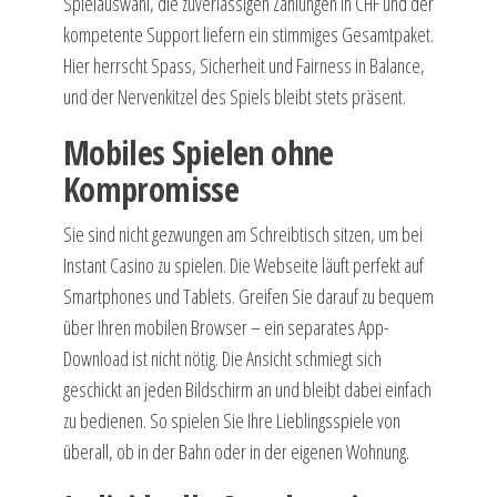
Spielauswahl, die zuverlässigen Zahlungen in CHF und der
kompetente Support liefern ein stimmiges Gesamtpaket.
Hier herrscht Spass, Sicherheit und Fairness in Balance,
und der Nervenkitzel des Spiels bleibt stets präsent.
Mobiles Spielen ohne
Kompromisse
Sie sind nicht gezwungen am Schreibtisch sitzen, um bei
Instant Casino zu spielen. Die Webseite läuft perfekt auf
Smartphones und Tablets. Greifen Sie darauf zu bequem
über Ihren mobilen Browser – ein separates App-
Download ist nicht nötig. Die Ansicht schmiegt sich
geschickt an jeden Bildschirm an und bleibt dabei einfach
zu bedienen. So spielen Sie Ihre Lieblingsspiele von
überall, ob in der Bahn oder in der eigenen Wohnung.