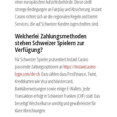
einer europäischen Aufsichtsbehörde. Diese stellt
strenge Bedingungen an Fairplay und Absicherung. Instant
Casino richtet sich an die regionalen Regeln und bietet
Services, die auf Schweizer Kunden zugeschnitten sind.
Welcherlei Zahlungsmethoden
stehen Schweizer Spielern zur
Verfügung?
Für Schweizer Spieler präsentiert Instant Casino
passende Zahlungsoptionen an
https://instantcasino-
login.com/de-ch
. Dazu zählen dazu PostFinance, Twint,
Kreditkarten wie Visa und Mastercard,
Banküberweisungen sowie einige E-Wallets. Jede
Transaktion erfolgt in Schweizer Franken (CHF) statt. Das
beseitigt Wechselkurse unnötig und gewährleistet für
klare Abrechnungen.