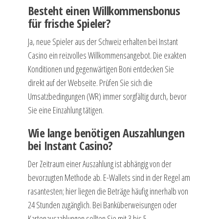
Besteht einen Willkommensbonus
für frische Spieler?
Ja, neue Spieler aus der Schweiz erhalten bei Instant
Casino ein reizvolles Willkommensangebot. Die exakten
Konditionen und gegenwärtigen Boni entdecken Sie
direkt auf der Webseite. Prüfen Sie sich die
Umsatzbedingungen (WR) immer sorgfältig durch, bevor
Sie eine Einzahlung tätigen.
Wie lange benötigen Auszahlungen
bei Instant Casino?
Der Zeitraum einer Auszahlung ist abhängig von der
bevorzugten Methode ab. E-Wallets sind in der Regel am
rasantesten; hier liegen die Beträge häufig innerhalb von
24 Stunden zugänglich. Bei Banküberweisungen oder
Kartenauszahlungen sollten Sie mit 3 bis 5