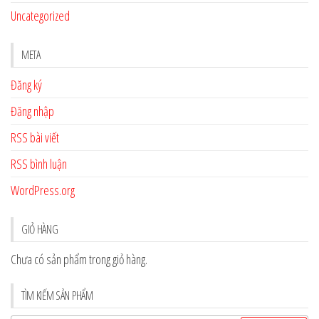
Uncategorized
META
Đăng ký
Đăng nhập
RSS bài viết
RSS bình luận
WordPress.org
GIỎ HÀNG
Chưa có sản phẩm trong giỏ hàng.
TÌM KIẾM SẢN PHẨM