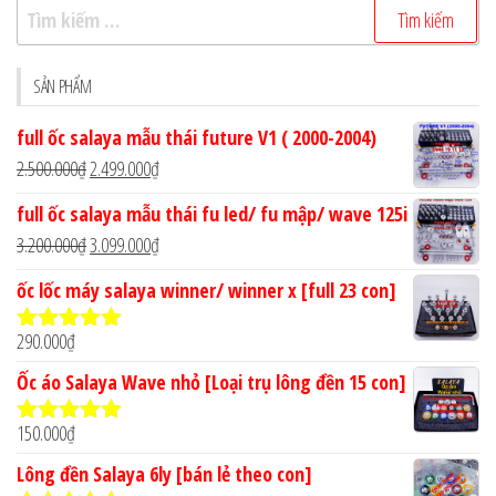
Tìm
kiếm
cho:
SẢN PHẨM
full ốc salaya mẫu thái future V1 ( 2000-2004)
Giá
Giá
2.500.000
₫
2.499.000
₫
gốc
hiện
full ốc salaya mẫu thái fu led/ fu mập/ wave 125i
là:
tại
Giá
Giá
3.200.000
₫
3.099.000
₫
2.500.000₫.
là:
gốc
hiện
ốc lốc máy salaya winner/ winner x [full 23 con]
2.499.000₫.
là:
tại
3.200.000₫.
là:
290.000
₫
Được xếp
3.099.000₫.
hạng
4.90
5
Ốc áo Salaya Wave nhỏ [Loại trụ lông đền 15 con]
sao
150.000
₫
Được xếp
hạng
5.00
5
Lông đền Salaya 6ly [bán lẻ theo con]
sao