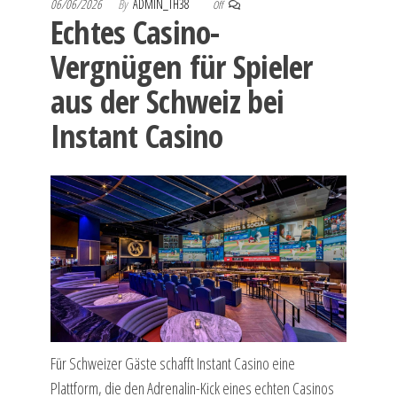
06/06/2026
By
ADMIN_TH38
Off
Echtes Casino-
Vergnügen für Spieler
aus der Schweiz bei
Instant Casino
Für Schweizer Gäste schafft Instant Casino eine
Plattform, die den Adrenalin-Kick eines echten Casinos