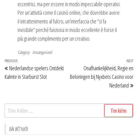
eccentrici, ma per essere in modo impeccabile operativi.
Per un’attività come il casinò online, che dovrebbe avere
il intrattenimento al fulcro, un’interfaccia che “si fa
invisibile” perché funziona in modo eccellente è forse il
più grande complimento per un creativo.
Category
Uncategorized
Điều
Previous
PREVIOUS
NEXT
Ne
Nederlandse spelers Ontdekt
Onafhankelijkheid, Regie en
hướng
Post
Po
Kalmte in Starburst Slot
Beloningen bij Nyxbets Casino voor
bài
Nederland
viết
Tìm
kiếm
cho:
BÀI VIẾT MỚI