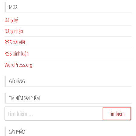
META
Đăng ký
Đăng nhập
RSS bài viết
RSS bình luận
WordPress.org
GIỎ HÀNG
TÌM KIẾM SẢN PHẨM
Tìm
kiếm
cho:
SẢN PHẨM