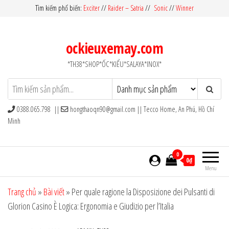
Skip
Tìm kiếm phổ biến:
Exciter
//
Raider – Satria
//
Sonic
//
Winner
to
the
ockieuxemay.com
content
*TH38*SHOP*ỐC*KIỂU*SALAYA*INOX*
0388.065.798 ||
hongthaoqn90@gmail.com
|| Tecco Home, An Phú, Hồ Chí
Minh
0
0₫
Menu
Trang chủ
»
Bài viết
»
Per quale ragione la Disposizione dei Pulsanti di
Glorion Casino È Logica: Ergonomia e Giudizio per l’Italia