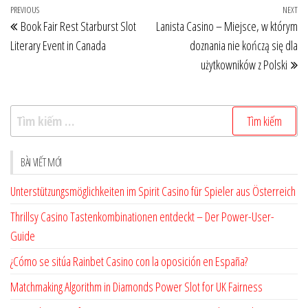
Điều
Previous
PREVIOUS
NEXT
Ne
Book Fair Rest Starburst Slot
Lanista Casino – Miejsce, w którym
hướng
Post
Po
Literary Event in Canada
doznania nie kończą się dla
bài
użytkowników z Polski
viết
Tìm
kiếm
cho:
BÀI VIẾT MỚI
Unterstützungsmöglichkeiten im Spirit Casino für Spieler aus Österreich
Thrillsy Casino Tastenkombinationen entdeckt – Der Power-User-
Guide
¿Cómo se sitúa Rainbet Casino con la oposición en España?
Matchmaking Algorithm in Diamonds Power Slot for UK Fairness