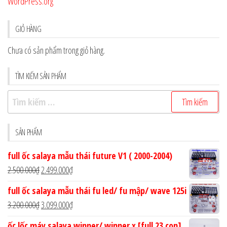
WordPress.org
GIỎ HÀNG
Chưa có sản phẩm trong giỏ hàng.
TÌM KIẾM SẢN PHẨM
Tìm
kiếm
cho:
SẢN PHẨM
full ốc salaya mẫu thái future V1 ( 2000-2004)
Giá
Giá
2.500.000
₫
2.499.000
₫
gốc
hiện
full ốc salaya mẫu thái fu led/ fu mập/ wave 125i
là:
tại
Giá
Giá
3.200.000
₫
3.099.000
₫
2.500.000₫.
là:
gốc
hiện
ốc lốc máy salaya winner/ winner x [full 23 con]
2.499.000₫.