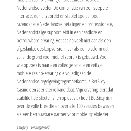
Nederlandse speler. De combinatie van een soepele
interface, een uitgebreid en stabiel spelaanbod,
razendsnelle Nederlandse betalingen en professionele,
Nederlandstalige support leidt in een naadloze en
betrouwbare ervaring. Het casino voelt niet aan als een
afgeslankte desktopversie, maar als een platform dat
vanaf de grond voor mobiel gebruik is gebouwd. Voor
wie op zoek is naar een volledige snelle en veilige
mobiele casino-ervaring die volledig aan de
Nederlandse regelgeving tegemoetkomt, is BetSixty
Casino een zeer sterke kandidaat. Mijn ervaring leert dat
stabiliteit de sleutel is, en op dat vlak heeft BetSixty zich
over de volle breedte en over alle 100 sessies bewezen
als een betrouwbare partner voor mobiel spelplezier.
Category
Uncategorized