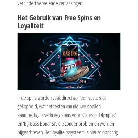
verhindert vervelende verrassingen.
Het Gebruik van Free Spins en
Loyaliteit
Free spins worden vaak direct aan een vaste slot
gekoppeld, wat het testen van nieuwe spellen
aanmoedigt. Ik verkreeg spins voor ‘Gates of Olympus’
en ‘Big Bass Bonanza’, die zonder problemen werden
bijgeschreven. Het loyaliteitssysteem is niet zo opzichtig