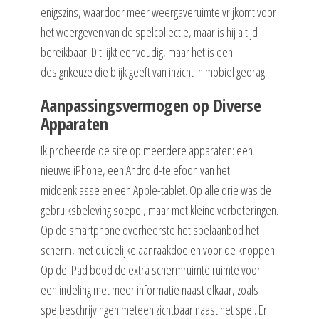
enigszins, waardoor meer weergaveruimte vrijkomt voor
het weergeven van de spelcollectie, maar is hij altijd
bereikbaar. Dit lijkt eenvoudig, maar het is een
designkeuze die blijk geeft van inzicht in mobiel gedrag.
Aanpassingsvermogen op Diverse
Apparaten
Ik probeerde de site op meerdere apparaten: een
nieuwe iPhone, een Android-telefoon van het
middenklasse en een Apple-tablet. Op alle drie was de
gebruiksbeleving soepel, maar met kleine verbeteringen.
Op de smartphone overheerste het spelaanbod het
scherm, met duidelijke aanraakdoelen voor de knoppen.
Op de iPad bood de extra schermruimte ruimte voor
een indeling met meer informatie naast elkaar, zoals
spelbeschrijvingen meteen zichtbaar naast het spel. Er