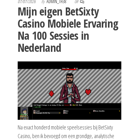
07/07/2026
By
ADMIN_TH38
Off
Mijn eigen BetSixty
Casino Mobiele Ervaring
Na 100 Sessies in
Nederland
Na exact honderd mobiele speelsessies bij BetSixty
Casino, ben ik bevoegd om een grondige, analytische