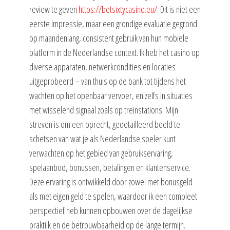
review te geven
https://betsixtycasino.eu/
. Dit is niet een
eerste impressie, maar een grondige evaluatie gegrond
op maandenlang, consistent gebruik van hun mobiele
platform in de Nederlandse context. Ik heb het casino op
diverse apparaten, netwerkcondities en locaties
uitgeprobeerd – van thuis op de bank tot tijdens het
wachten op het openbaar vervoer, en zelfs in situaties
met wisselend signaal zoals op treinstations. Mijn
streven is om een oprecht, gedetailleerd beeld te
schetsen van wat je als Nederlandse speler kunt
verwachten op het gebied van gebruikservaring,
spelaanbod, bonussen, betalingen en klantenservice.
Deze ervaring is ontwikkeld door zowel met bonusgeld
als met eigen geld te spelen, waardoor ik een compleet
perspectief heb kunnen opbouwen over de dagelijkse
praktijk en de betrouwbaarheid op de lange termijn.