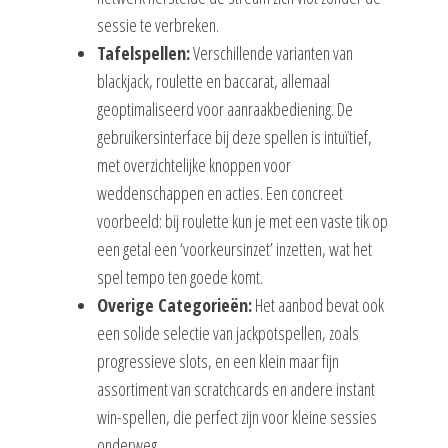
sessie te verbreken.
Tafelspellen:
Verschillende varianten van
blackjack, roulette en baccarat, allemaal
geoptimaliseerd voor aanraakbediening. De
gebruikersinterface bij deze spellen is intuïtief,
met overzichtelijke knoppen voor
weddenschappen en acties. Een concreet
voorbeeld: bij roulette kun je met een vaste tik op
een getal een ‘voorkeursinzet’ inzetten, wat het
spel tempo ten goede komt.
Overige Categorieën:
Het aanbod bevat ook
een solide selectie van jackpotspellen, zoals
progressieve slots, en een klein maar fijn
assortiment van scratchcards en andere instant
win-spellen, die perfect zijn voor kleine sessies
onderweg.