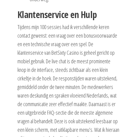
Klantenservice en Hulp
Tijdens mijn 100 sessies had ik verschillende keren
contact gewenst: een vraag over een bonusvoorwaarde
en een technische vraag over een spel. De
klantenservice van BetSixty Casino is geheel gericht op
mobiel gebruik. De live chat is de meest prominente
knop in de interface, steeds zichtbaar als een klein
cirkeltje in de hoek. De responstijden waren uitstekend,
gemiddeld onder de twee minuten. De medewerkers
waren deskundig en spraken vloeiend Nederlands, wat
de communicatie zeer effectief maakte. Daarnaast is er
een uitgebreide FAQ-sectie die de meeste algemene
vragen al behandelt. Deze is ook uitstekend leesbaar op
een klein scherm, met uitklapbare menu’s. Wat ik hieraan