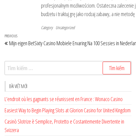
profesjonalnym możliwościom. Ostateczna zalecenie j
budżetu i traktuj grę jako rodzaj zabawy, a nie metodę
Category
Uncategorized
Điều
Previous
PREVIOUS
Mijn eigen BetSixty Casino Mobiele Ervaring Na 100 Sessies in Nederla
hướng
Post
bài
viết
Tìm
kiếm
cho:
BÀI VIẾT MỚI
L’endroit où les gagnants se réunissent en France : Wonaco Casino
Easiest Way to Begin Playing Slots at Glorion Casino for United Kingdom
Casinò Slotrize è Semplice, Protetto e Costantemente Divertente in
Svizzera