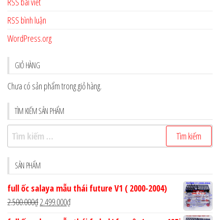
RSS bài viết
RSS bình luận
WordPress.org
GIỎ HÀNG
Chưa có sản phẩm trong giỏ hàng.
TÌM KIẾM SẢN PHẨM
Tìm
kiếm
cho:
SẢN PHẨM
full ốc salaya mẫu thái future V1 ( 2000-2004)
Giá
Giá
2.500.000
₫
2.499.000
₫
gốc
hiện