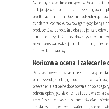
Na tle innych kasyn funkcjonujących w Polsce, Lanista 
funkcjonuje w ramach jednej, dobrze zintegrowanej plat
przetłumaczona strona. Obejmuje polskich krupierów 
translatora. Po trzecie, równowaga między ilością a p
producentów, jednocześnie dbając o jej stałe odświe
konkretne korzyści niż standardowe systemy punkto
bezpieczeństwa, kształtują profil operatora, który nie
środowisko do zabawy.
Końcowa ocena i zalecenie 
Po szczegółowym zapoznaniu się z propozycją Lanista 
online: szeroką kolekcję gier od najlepszych twórcó
przecenienia jest pełne dopasowanie do polskiego ry
ochrona opierające się o licencję i dobre wrażenia z w
gasły. Postępuje przez nieustanne odświeżanie oferty
Lanista jest opcją wartym rozważenia. Będzie odpowiedn