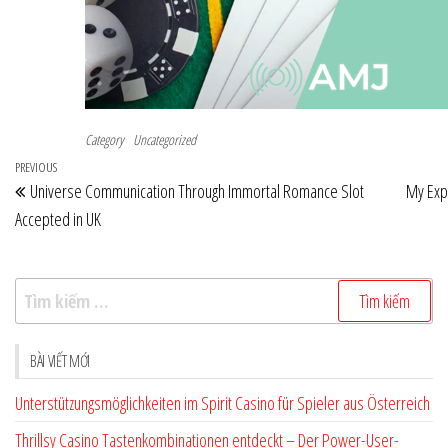
Category
Uncategorized
Điều
Previous
PREVIOUS
Universe Communication Through Immortal Romance Slot
My Exp
hướng
Post
Accepted in UK
bài
viết
Tìm
kiếm
cho:
BÀI VIẾT MỚI
Unterstützungsmöglichkeiten im Spirit Casino für Spieler aus Österreich
Thrillsy Casino Tastenkombinationen entdeckt – Der Power-User-