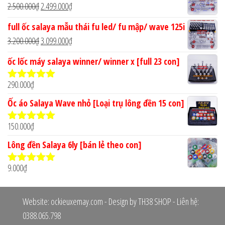
Giá
Giá
2.500.000
₫
2.499.000
₫
gốc
hiện
full ốc salaya mẫu thái fu led/ fu mập/ wave 125i
là:
tại
Giá
Giá
3.200.000
₫
3.099.000
₫
2.500.000₫.
là:
gốc
hiện
ốc lốc máy salaya winner/ winner x [full 23 con]
2.499.000₫.
là:
tại
3.200.000₫.
là:
290.000
₫
Được xếp
3.099.000₫.
hạng
4.90
5
Ốc áo Salaya Wave nhỏ [Loại trụ lông đền 15 con]
sao
150.000
₫
Được xếp
hạng
5.00
5
Lông đền Salaya 6ly [bán lẻ theo con]
sao
9.000
₫
Được xếp
hạng
5.00
5
sao
Website: ockieuxemay.com - Design by TH38 SHOP - Liên hệ:
0388.065.798