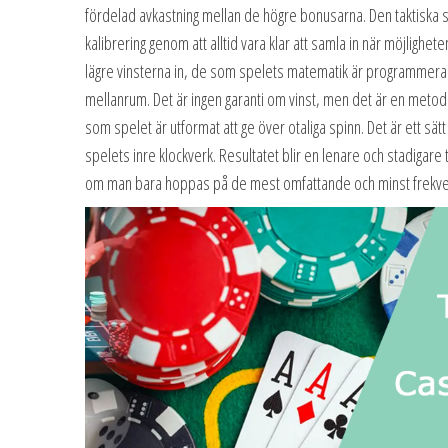
fördelad avkastning mellan de högre bonusarna. Den taktiska 
kalibrering genom att alltid vara klar att samla in när möjlighet
lägre vinsterna in, de som spelets matematik är programmera
mellanrum. Det är ingen garanti om vinst, men det är en metod 
som spelet är utformat att ge över otaliga spinn. Det är ett sät
spelets inre klockverk. Resultatet blir en lenare och stadigar
om man bara hoppas på de mest omfattande och minst frekven