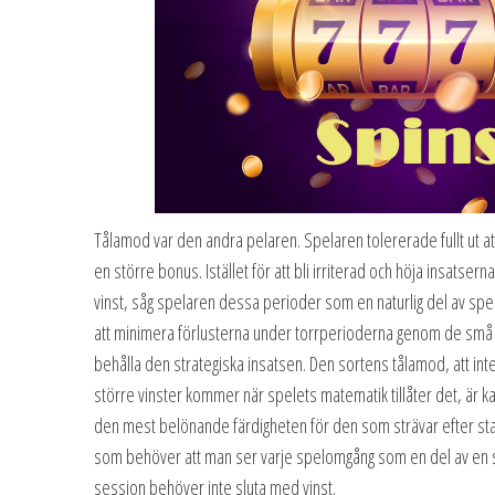
Tålamod var den andra pelaren. Spelaren tolererade fullt ut at
en större bonus. Istället för att bli irriterad och höja insatserna
vinst, såg spelaren dessa perioder som en naturlig del av spelet
att minimera förlusterna under torrperioderna genom de små 
behålla den strategiska insatsen. Den sortens tålamod, att inte j
större vinster kommer när spelets matematik tillåter det, är
den mest belönande färdigheten för den som strävar efter stad
som behöver att man ser varje spelomgång som en del av en stö
session behöver inte sluta med vinst.