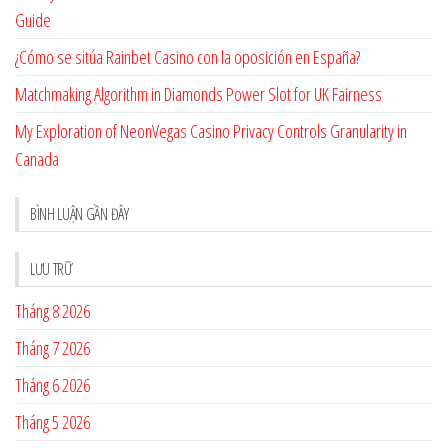
Guide
¿Cómo se sitúa Rainbet Casino con la oposición en España?
Matchmaking Algorithm in Diamonds Power Slot for UK Fairness
My Exploration of NeonVegas Casino Privacy Controls Granularity in
Canada
BÌNH LUẬN GẦN ĐÂY
LƯU TRỮ
Tháng 8 2026
Tháng 7 2026
Tháng 6 2026
Tháng 5 2026