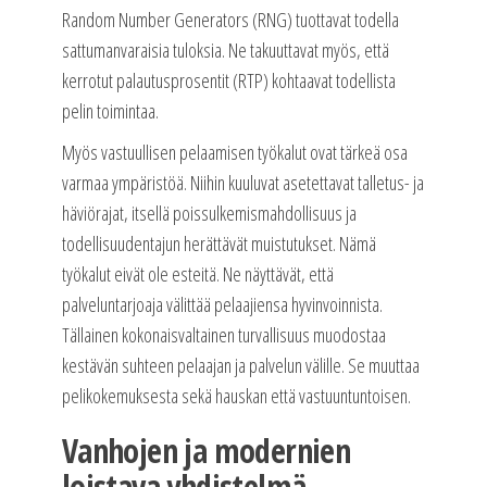
Random Number Generators (RNG) tuottavat todella
sattumanvaraisia tuloksia. Ne takuuttavat myös, että
kerrotut palautusprosentit (RTP) kohtaavat todellista
pelin toimintaa.
Myös vastuullisen pelaamisen työkalut ovat tärkeä osa
varmaa ympäristöä. Niihin kuuluvat asetettavat talletus- ja
häviörajat, itsellä poissulkemismahdollisuus ja
todellisuudentajun herättävät muistutukset. Nämä
työkalut eivät ole esteitä. Ne näyttävät, että
palveluntarjoaja välittää pelaajiensa hyvinvoinnista.
Tällainen kokonaisvaltainen turvallisuus muodostaa
kestävän suhteen pelaajan ja palvelun välille. Se muuttaa
pelikokemuksesta sekä hauskan että vastuuntuntoisen.
Vanhojen ja modernien
loistava yhdistelmä