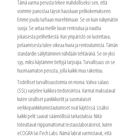
Tämä varma perusta tekee mahdolliseksi sen, että
voimme panostaa täysin hauskaan pelikokemukseen.
Emme joudu turhaan murehtimaan. Se on kuin näkymätön
suoja. Se antaa meille luvan rentoutua ja nauttia
jokaisesta pelihetkestä. Kun ympäristö on luotettava,
pelaamisesta tulee oikeaa huvia ja rentoutumista. Tämän
standardin säilyttäminen nähdään tehtävänä. Se on yksi
syy, miksi käytämme tiettyjä tarjoajia. Turvallisuus on se
huomaamaton perusta, jolla kaikki muu rakentuu.
Todelliset turvallisuustoimia on monia. Vahva salaus
(SSL) varjelee kaikkea tiedonsiirtoa. Varmat maksutavat
kuten sirulliset pankkikortit ja suomalaiset
verkkopankkitunnistautumiset ovat käytössä. Lisäksi
kaikki pelit saavat säännöllisiä tarkastuksia. Niitä
toteuttavat riippumattomat testauslaboratoriot, kuten
eCOGRA tai iTech Labs. Nämä labrat varmistavat, että