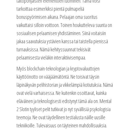
taitopohjaisten elementtien tuominen. Tämä voisi
tarkoittaa esimerkiksi pientä pulmapeliä
bonuspyörimisen aikana. Pelaajan oma suoritus
vaikuttaisi silloin voittoon. Toinen houkutteleva suunta on
sosiaalisen pelaamisen yhdistäminen. Siinä voitaisiin
jakaa saavutuksia ystävien kanssa tai taistella pienissä
turnauksissa. Nämä kehityssuunnat tekisivät
pelaamisesta vieläkin interaktiivisempaa.
Myös blockchain-teknologian ja kryptovaluuttojen
käyttöönotto on vääjäämätöntä. Ne toisivat täysin
läpinäkyvän pelihistorian ja vikkelämpiä kotiutuksia. Nämä
ovat vielä varhaisessa. Ne kuitenkin osoittavat, kuinka
eläväinen ja teknologisesti edistynyt tämä ala on. Mental
2 Slotin tyyliset pelit tutkivat jo nyt syvällisiä psykologisia
teemoja. Ne ovat täydellinen testialusta näille uusille
tekniikoille. Tulevaisuus on täyteinen mahdollisuuksia.