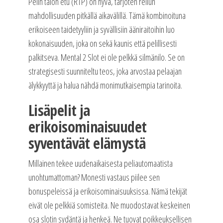
Pelin talon etu (RTP) on hyvä, tarjoten reilun
mahdollisuuden pitkällä aikavälillä. Tämä kombinoituna
erikoiseen taidetyyliin ja syvällisiin ääniraitoihin luo
kokonaisuuden, joka on sekä kaunis että pelillisesti
palkitseva. Mental 2 Slot ei ole pelkkä silmänilo. Se on
strategisesti suunniteltu teos, joka arvostaa pelaajan
älykkyyttä ja halua nähdä monimutkaisempia tarinoita.
Lisäpelit ja
erikoisominaisuudet
syventävät elämystä
Millainen tekee uudenaikaisesta peliautomaatista
unohtumattoman? Monesti vastaus piilee sen
bonuspeleissä ja erikoisominaisuuksissa. Nämä tekijät
eivät ole pelkkiä somisteita. Ne muodostavat keskeinen
osa slotin sydäntä ja henkeä. Ne tuovat poikkeuksellisen