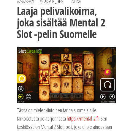
07/07/2026
By
ADMIN_TH38
Off
Laaja pelivalikoima,
joka sisältää Mental 2
Slot -pelin Suomelle
Tässä on mielenkiintoinen tarina suomalaisille
tarkoitetusta pelitarjonnasta
https://mental-2.fi
. Sen
keskiössä on Mental 2 Slot, peli, joka ei ole ainoastaan