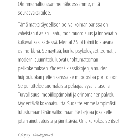
Olemme haltioissamme nähdessämme, mitä
seuraavaksi tulee.
Tämä matka täydellisen pelivalikoiman parissa on
vahvistanut asian. Laatu, monimuotoisuus ja innovaatio
kulkevat käsi kädessä. Mental 2 Slot toimii loistavana
esimerkkinä. Se näyttää, kuinka psykologiset teemat ja
moderni suunnittelu luovat unohtumattoman
pelikokemuksen. Yhdessä klassikkojen ja muiden
huippuluokan pelien kanssa se muodostaa portfolioon.
Se puhuttelee suomalaista pelaajaa syvällä tasolla.
Turvallisuus, mobiilioptimointi ja erinomainen palvelu
täydentävät kokonaisuutta. Suosittelemme lämpimästi
tutustumaan tähän valikoimaan. Se tarjoaa jokaiselle
jotain ainutlaatuista ja jännittävää. On aika kokea se itse!
Category
Uncategorized