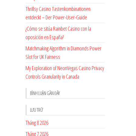
Thrillsy Casino Tastenkombinationen
entdeckt – Der Power-User-Guide
¿Cómo se sitúa Rainbet Casino con la
oposición en España?
Matchmaking Algorithm in Diamonds Power
Slot for UK Fairness
My Exploration of NeonVegas Casino Privacy
Controls Granularity in Canada
BÌNH LUẬN GẦN ĐÂY
LƯU TRỮ
Tháng 8 2026
Tháng 7 2026