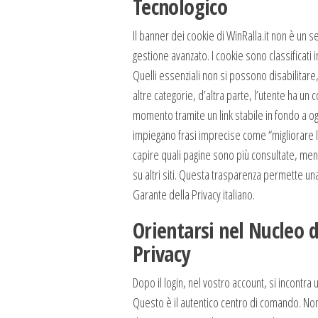
Tecnologico
Il banner dei cookie di WinRalla.it non è un 
gestione avanzato. I cookie sono classificati in
Quelli essenziali non si possono disabilitare
altre categorie, d’altra parte, l’utente ha un
momento tramite un link stabile in fondo a og
impiegano frasi imprecise come “migliorare l
capire quali pagine sono più consultate, mentr
su altri siti. Questa trasparenza permette u
Garante della Privacy italiano.
Orientarsi nel Nucleo 
Privacy
Dopo il login, nel vostro account, si incontra
Questo è il autentico centro di comando. Non