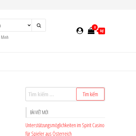
0
0₫
í Minh
Tìm
kiếm
cho:
BÀI VIẾT MỚI
Unterstützungsmöglichkeiten im Spirit Casino
für Spieler aus Österreich