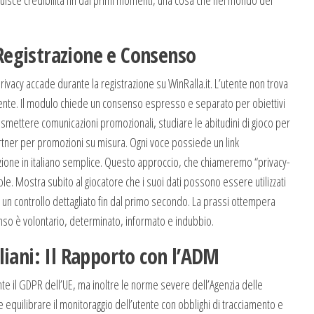
truisce credibilità fin dai primi momenti, una cosa che nel mondo del
i Registrazione e Consenso
rivacy accade durante la registrazione su WinRalla.it. L’utente non trova
mente. Il modulo chiede un consenso espresso e separato per obiettivi
rasmettere comunicazioni promozionali, studiare le abitudini di gioco per
artner per promozioni su misura. Ogni voce possiede un link
izione in italiano semplice. Questo approccio, che chiameremo “privacy-
le. Mostra subito al giocatore che i suoi dati possono essere utilizzati
er un controllo dettagliato fin dal primo secondo. La prassi ottempera
so è volontario, determinato, informato e indubbio.
liani: Il Rapporto con l’ADM
nte il GDPR dell’UE, ma inoltre le norme severe dell’Agenzia delle
quilibrare il monitoraggio dell’utente con obblighi di tracciamento e