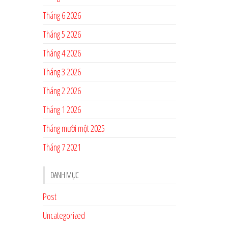
Tháng 6 2026
Tháng 5 2026
Tháng 4 2026
Tháng 3 2026
Tháng 2 2026
Tháng 1 2026
Tháng mười một 2025
Tháng 7 2021
DANH MỤC
Post
Uncategorized