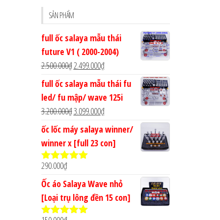
cho:
SẢN PHẨM
full ốc salaya mẫu thái
future V1 ( 2000-2004)
Giá
Giá
2.500.000
₫
2.499.000
₫
gốc
hiện
full ốc salaya mẫu thái fu
là:
tại
led/ fu mập/ wave 125i
2.500.000₫.
là:
Giá
Giá
3.200.000
₫
3.099.000
₫
2.499.000₫.
gốc
hiện
ốc lốc máy salaya winner/
là:
tại
winner x [full 23 con]
3.200.000₫.
là:
290.000
₫
3.099.000₫.
Được xếp
hạng
4.90
5
Ốc áo Salaya Wave nhỏ
sao
[Loại trụ lông đền 15 con]