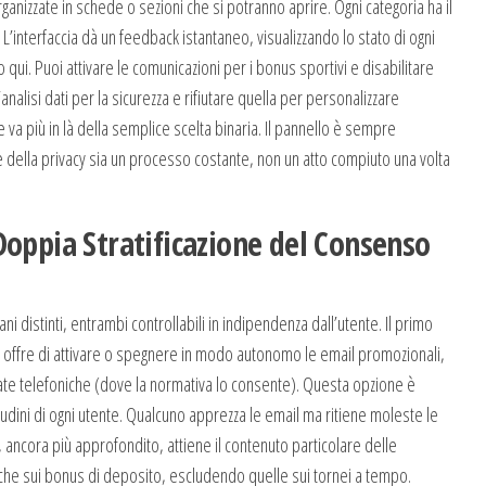
ganizzate in schede o sezioni che si potranno aprire. Ogni categoria ha il
L’interfaccia dà un feedback istantaneo, visualizzando lo stato di ogni
 qui. Puoi attivare le comunicazioni per i bonus sportivi e disabilitare
nalisi dati per la sicurezza e rifiutare quella per personalizzare
 che va più in là della semplice scelta binaria. Il pannello è sempre
 della privacy sia un processo costante, non un atto compiuto una volta
Doppia Stratificazione del Consenso
ani distinti, entrambi controllabili in indipendenza dall’utente. Il primo
la offre di attivare o spegnere in modo autonomo le email promozionali,
mate telefoniche (dove la normativa lo consente). Questa opzione è
ini di ogni utente. Qualcuno apprezza le email ma ritiene moleste le
o, ancora più approfondito, attiene il contenuto particolare delle
ifiche sui bonus di deposito, escludendo quelle sui tornei a tempo.