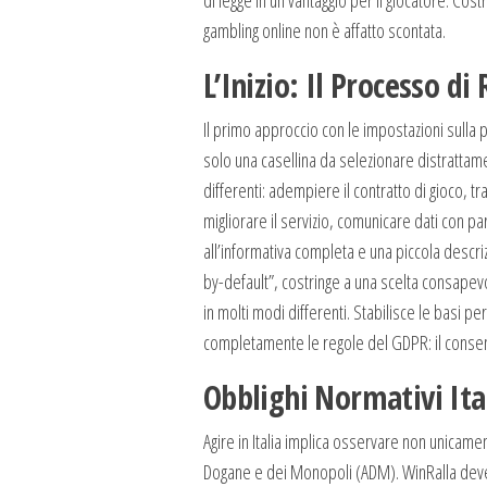
di legge in un vantaggio per il giocatore. Cos
gambling online non è affatto scontata.
L’Inizio: Il Processo d
Il primo approccio con le impostazioni sulla p
solo una casellina da selezionare distratta
differenti: adempiere il contratto di gioco, t
migliorare il servizio, comunicare dati con p
all’informativa completa e una piccola descr
by-default”, costringe a una scelta consapevo
in molti modi differenti. Stabilisce le basi p
completamente le regole del GDPR: il consen
Obblighi Normativi Ita
Agire in Italia implica osservare non unicame
Dogane e dei Monopoli (ADM). WinRalla deve e