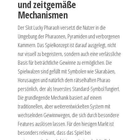
und zeitgemäße
Mechanismen
Der Slot Lucky Pharaoh versetzt die Nutzer in die
Umgebung der Pharaonen, Pyramiden und verborgenen
Kammern. Das Spielkonzept ist darauf ausgelegt, nicht
nur visuell zu begeistern, sondern auch eine verlässliche
Basis für beträchtliche Gewinne zu ermöglichen. Die
Spielwalzen sind gefüllt mit Symbolen wie Skarabäen,
Horusaugen und natürlich dem rätselhaften Pharao
persönlich, der als teuerstes Standard-Symbol fungiert.
Die grundlegende Mechanik basiert auf einem
traditionellen, aber weiterentwickelten System mit
wechselnden Gewinnwegen, die sich durch besondere
Features auslösen lassen. Für den hiesigen Markt ist
besonders relevant, dass das Spiel bei