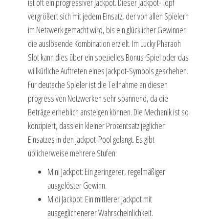
ist oft ein progressiver Jackpot. Dieser Jackpot-Topf
vergrößert sich mit jedem Einsatz, der von allen Spielern
im Netzwerk gemacht wird, bis ein glücklicher Gewinner
die auslösende Kombination erzielt. Im Lucky Pharaoh
Slot kann dies über ein spezielles Bonus-Spiel oder das
willkürliche Auftreten eines Jackpot-Symbols geschehen.
Für deutsche Spieler ist die Teilnahme an diesen
progressiven Netzwerken sehr spannend, da die
Beträge erheblich ansteigen können. Die Mechanik ist so
konzipiert, dass ein kleiner Prozentsatz jeglichen
Einsatzes in den Jackpot-Pool gelangt. Es gibt
üblicherweise mehrere Stufen:
Mini Jackpot: Ein geringerer, regelmäßiger
ausgelöster Gewinn.
Midi Jackpot: Ein mittlerer Jackpot mit
ausgeglichenerer Wahrscheinlichkeit.