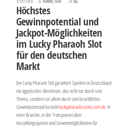
07/07/2026
By
ADMIN_TH38
Off
Höchstes
Gewinnpotential und
Jackpot-Möglichkeiten
im Lucky Pharaoh Slot
für den deutschen
Markt
Der Lucky Pharaoh Slot garantiert Spielern in Deutschland
ein ägyptisches Abenteuer, das nicht nur durch sein
Thema, sondern vor allem durch sein beachtliches
Gewinnpotenzial besticht
luckypharaohcasino.com.de
. In
einer Branche, in der Transparenz über
Auszahlungsquoten und Gewinnmöglichkeiten für