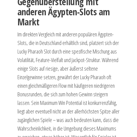
Gegenüberstellung mit
anderen Ägypten-Slots am
Markt
Im direkten Vergleich mit anderen populären Ägypten-
Slots, die in Deutschland erhältlich sind, platziert sich der
Lucky Pharaoh Slot durch eine spezifische Mischung aus
Volatilität, Feature-Vielfalt und Jackpot-Struktur. Während
einige Slots auf riesige, aber äußerst seltene
Einzelgewinne setzen, gewährt der Lucky Pharaoh oft
einen gleichmäßigeren Flow mit häufigeren niedrigeren
Bonusrunden, die sich zum hohen Gewinn steigern
lassen. Sein Maximum Win Potential ist konkurrenzfähig,
liegt aber eventuell nicht an der allerhöchsten Spitze aller
zugänglichen Spiele – was auch bedeuten kann, dass die
Wahrscheinlichkeit, in die Umgebung dieses Maximums