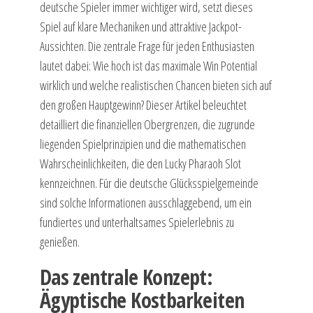
deutsche Spieler immer wichtiger wird, setzt dieses
Spiel auf klare Mechaniken und attraktive Jackpot-
Aussichten. Die zentrale Frage für jeden Enthusiasten
lautet dabei: Wie hoch ist das maximale Win Potential
wirklich und welche realistischen Chancen bieten sich auf
den großen Hauptgewinn? Dieser Artikel beleuchtet
detailliert die finanziellen Obergrenzen, die zugrunde
liegenden Spielprinzipien und die mathematischen
Wahrscheinlichkeiten, die den Lucky Pharaoh Slot
kennzeichnen. Für die deutsche Glücksspielgemeinde
sind solche Informationen ausschlaggebend, um ein
fundiertes und unterhaltsames Spielerlebnis zu
genießen.
Das zentrale Konzept:
Ägyptische Kostbarkeiten