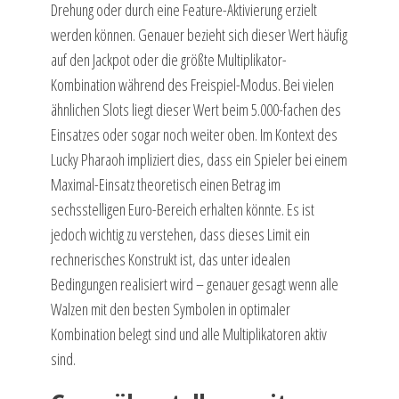
Drehung oder durch eine Feature-Aktivierung erzielt
werden können. Genauer bezieht sich dieser Wert häufig
auf den Jackpot oder die größte Multiplikator-
Kombination während des Freispiel-Modus. Bei vielen
ähnlichen Slots liegt dieser Wert beim 5.000-fachen des
Einsatzes oder sogar noch weiter oben. Im Kontext des
Lucky Pharaoh impliziert dies, dass ein Spieler bei einem
Maximal-Einsatz theoretisch einen Betrag im
sechsstelligen Euro-Bereich erhalten könnte. Es ist
jedoch wichtig zu verstehen, dass dieses Limit ein
rechnerisches Konstrukt ist, das unter idealen
Bedingungen realisiert wird – genauer gesagt wenn alle
Walzen mit den besten Symbolen in optimaler
Kombination belegt sind und alle Multiplikatoren aktiv
sind.