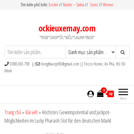
Skip
Tìm kiếm phổ biến:
Exciter
//
Raider – Satria
//
Sonic
//
Winner
to
the
ockieuxemay.com
content
*TH38*SHOP*ỐC*KIỂU*SALAYA*INOX*
0388.065.798 ||
hongthaoqn90@gmail.com
|| Tecco Home, An Phú, Hồ Chí
Minh
0
0₫
Menu
Trang chủ
»
Bài viết
»
Höchstes Gewinnpotential und Jackpot-
Möglichkeiten im Lucky Pharaoh Slot für den deutschen Markt