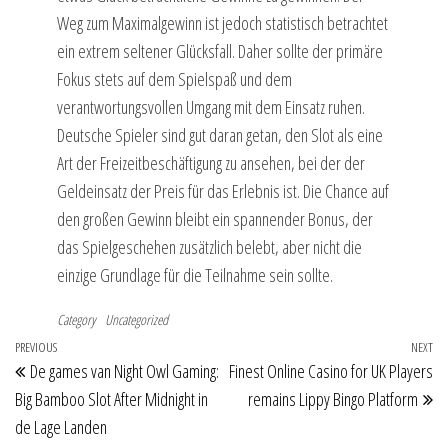
Weg zum Maximalgewinn ist jedoch statistisch betrachtet
ein extrem seltener Glücksfall. Daher sollte der primäre
Fokus stets auf dem Spielspaß und dem
verantwortungsvollen Umgang mit dem Einsatz ruhen.
Deutsche Spieler sind gut daran getan, den Slot als eine
Art der Freizeitbeschäftigung zu ansehen, bei der der
Geldeinsatz der Preis für das Erlebnis ist. Die Chance auf
den großen Gewinn bleibt ein spannender Bonus, der
das Spielgeschehen zusätzlich belebt, aber nicht die
einzige Grundlage für die Teilnahme sein sollte.
Category
Uncategorized
Điều
Previous
PREVIOUS
NEXT
Ne
De games van Night Owl Gaming:
Finest Online Casino for UK Players
hướng
Post
Po
Big Bamboo Slot After Midnight in
remains Lippy Bingo Platform
bài
de Lage Landen