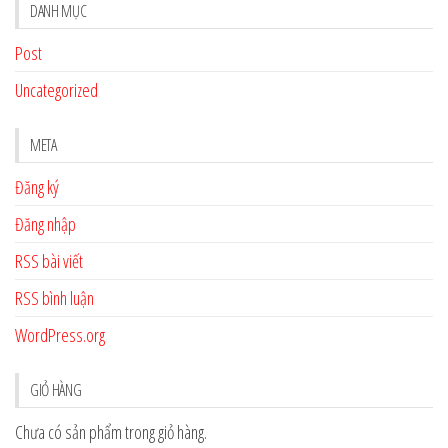
DANH MỤC
Post
Uncategorized
META
Đăng ký
Đăng nhập
RSS bài viết
RSS bình luận
WordPress.org
GIỎ HÀNG
Chưa có sản phẩm trong giỏ hàng.