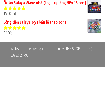
Ốc áo Salaya Wave nhỏ [Loại trụ lông đền 15 con]
sao
150.000
₫
Được xếp
hạng
5.00
5
Lông đền Salaya 6ly [bán lẻ theo con]
sao
9.000
₫
Được xếp
hạng
5.00
5
sao
Website: ockieuxemay.com - Design by TH38 SHOP - Liên hệ:
0388.065.798