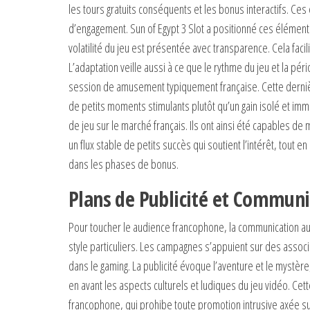
les tours gratuits conséquents et les bonus interactifs. Ce
d’engagement. Sun of Egypt 3 Slot a positionné ces élément
volatilité du jeu est présentée avec transparence. Cela facil
L’adaptation veille aussi à ce que le rythme du jeu et la p
session de amusement typiquement française. Cette dernière
de petits moments stimulants plutôt qu’un gain isolé et imm
de jeu sur le marché français. Ils ont ainsi été capables de 
un flux stable de petits succès qui soutient l’intérêt, tout 
dans les phases de bonus.
Plans de Publicité et Communi
Pour toucher le audience francophone, la communication aut
style particuliers. Les campagnes s’appuient sur des asso
dans le gaming. La publicité évoque l’aventure et le mystèr
en avant les aspects culturels et ludiques du jeu vidéo. Cett
francophone, qui prohibe toute promotion intrusive axée s