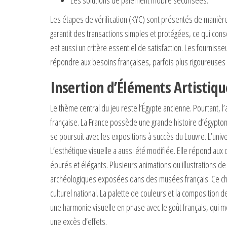
Les solutions de paiement mobile sécurisées.
Les étapes de vérification (KYC) sont présentés de manière c
garantit des transactions simples et protégées, ce qui conso
est aussi un critère essentiel de satisfaction. Les fournis
répondre aux besoins françaises, parfois plus rigoureuses
Insertion d’Éléments Artistiqu
Le thème central du jeu reste l’Égypte ancienne. Pourtant, l’a
française. La France possède une grande histoire d’égypto
se poursuit avec les expositions à succès du Louvre. L’unive
L’esthétique visuelle a aussi été modifiée. Elle répond au
épurés et élégants. Plusieurs animations ou illustrations 
archéologiques exposées dans des musées français. Ce choix
culturel national. La palette de couleurs et la composition des
une harmonie visuelle en phase avec le goût français, qui me
une excès d’effets.