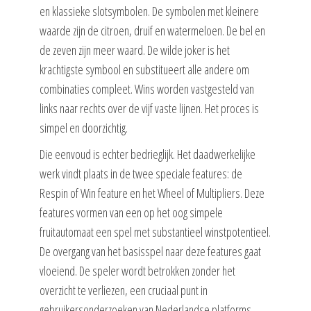
en klassieke slotsymbolen. De symbolen met kleinere
waarde zijn de citroen, druif en watermeloen. De bel en
de zeven zijn meer waard. De wilde joker is het
krachtigste symbool en substitueert alle andere om
combinaties compleet. Wins worden vastgesteld van
links naar rechts over de vijf vaste lijnen. Het proces is
simpel en doorzichtig.
Die eenvoud is echter bedrieglijk. Het daadwerkelijke
werk vindt plaats in de twee speciale features: de
Respin of Win feature en het Wheel of Multipliers. Deze
features vormen van een op het oog simpele
fruitautomaat een spel met substantieel winstpotentieel.
De overgang van het basisspel naar deze features gaat
vloeiend. De speler wordt betrokken zonder het
overzicht te verliezen, een cruciaal punt in
gebruikersonderzoeken van Nederlandse platforms.