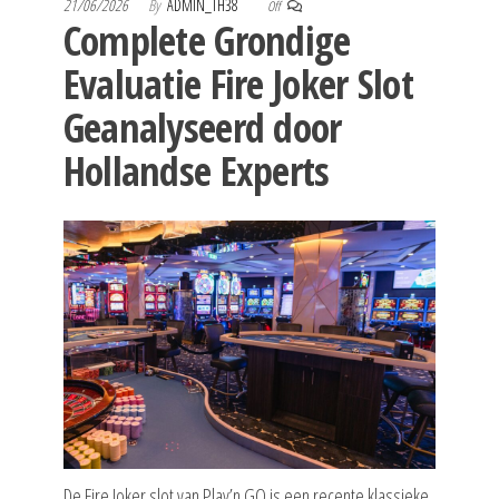
21/06/2026
By
ADMIN_TH38
Off
Complete Grondige
Evaluatie Fire Joker Slot
Geanalyseerd door
Hollandse Experts
De Fire Joker slot van Play’n GO is een recente klassieke