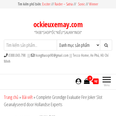
Skip
Tìm kiếm phổ biến:
Exciter
//
Raider – Satria
//
Sonic
//
Winner
to
the
ockieuxemay.com
content
*TH38*SHOP*ỐC*KIỂU*SALAYA*INOX*
0388.065.798 ||
hongthaoqn90@gmail.com
|| Tecco Home, An Phú, Hồ Chí
Minh
0
0₫
Menu
Trang chủ
»
Bài viết
»
Complete Grondige Evaluatie Fire Joker Slot
Geanalyseerd door Hollandse Experts