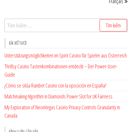
Français
viết
Tìm
kiếm
cho:
BÀI VIẾT MỚI
Unterstützungsmöglichkeiten im Spirit Casino für Spieler aus Österreich
Thrillsy Casino Tastenkombinationen entdeckt – Der Power-User-
Guide
¿Cómo se sitúa Rainbet Casino con la oposición en España?
Matchmaking Algorithm in Diamonds Power Slot for UK Fairness
My Exploration of NeonVegas Casino Privacy Controls Granularity in
Canada
BÌNH LUẬN GẦN ĐÂY