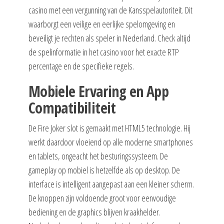
casino met een vergunning van de Kansspelautoriteit. Dit
waarborgt een veilige en eerlijke spelomgeving en
beveiligt je rechten als speler in Nederland. Check altijd
de spelinformatie in het casino voor het exacte RTP
percentage en de specifieke regels.
Mobiele Ervaring en App
Compatibiliteit
De Fire Joker slot is gemaakt met HTML5 technologie. Hij
werkt daardoor vloeiend op alle moderne smartphones
en tablets, ongeacht het besturingssysteem. De
gameplay op mobiel is hetzelfde als op desktop. De
interface is intelligent aangepast aan een kleiner scherm.
De knoppen zijn voldoende groot voor eenvoudige
bediening en de graphics blijven kraakhelder.