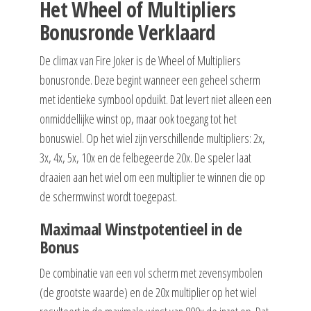
Het Wheel of Multipliers
Bonusronde Verklaard
De climax van Fire Joker is de Wheel of Multipliers
bonusronde. Deze begint wanneer een geheel scherm
met identieke symbool opduikt. Dat levert niet alleen een
onmiddellijke winst op, maar ook toegang tot het
bonuswiel. Op het wiel zijn verschillende multipliers: 2x,
3x, 4x, 5x, 10x en de felbegeerde 20x. De speler laat
draaien aan het wiel om een multiplier te winnen die op
de schermwinst wordt toegepast.
Maximaal Winstpotentieel in de
Bonus
De combinatie van een vol scherm met zevensymbolen
(de grootste waarde) en de 20x multiplier op het wiel