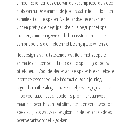
simpel, zeker ten opzichte van de gecompliceerde video
slots van nu. De vlammende joker staat in het midden en
stimuleert om te spelen. Nederlandse recensenten
vinden prettig die begrijpelijkheid; je begrijpt het spel
meteen, zonder ingewikkelde bonusstructuren. Dat sluit
aan bij spelers die meteen het belangrijkste willen zien.
Het design is van uitstekende kwaliteit, met soepele
animaties en een soundtrack die de spanning opbouwt
bij elk beurt. Voor de Nederlandse speler is een heldere
interface essentieel. Alle informatie, zoals je inleg,
tegoed en uitbetaling, is overzichtelijk weergegeven. De
knop voor automatisch spelen is prominent aanwezig
maar niet overdreven. Dat stimuleert een verantwoorde
speelstijl, iets wat vaak terugkomt in Nederlands advies
over verantwoordelijk gokken.