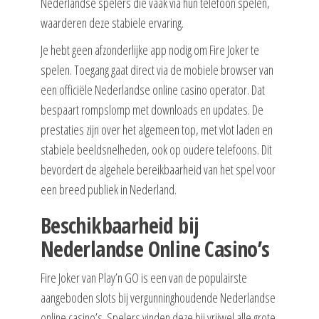
Nederlandse spelers die vaak via hun telefoon spelen,
waarderen deze stabiele ervaring.
Je hebt geen afzonderlijke app nodig om Fire Joker te
spelen. Toegang gaat direct via de mobiele browser van
een officiële Nederlandse online casino operator. Dat
bespaart rompslomp met downloads en updates. De
prestaties zijn over het algemeen top, met vlot laden en
stabiele beeldsnelheden, ook op oudere telefoons. Dit
bevordert de algehele bereikbaarheid van het spel voor
een breed publiek in Nederland.
Beschikbaarheid bij
Nederlandse Online Casino’s
Fire Joker van Play’n GO is een van de populairste
aangeboden slots bij vergunninghoudende Nederlandse
online casino’s. Spelers vinden deze bij vrijwel alle grote