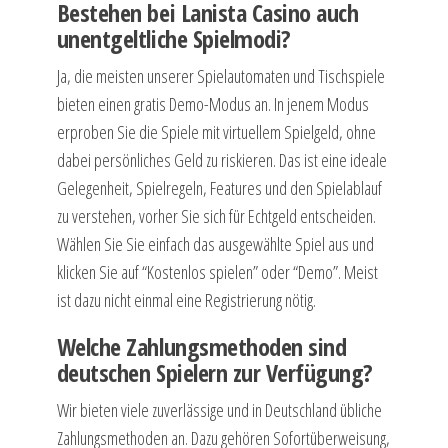
Bestehen bei Lanista Casino auch
unentgeltliche Spielmodi?
Ja, die meisten unserer Spielautomaten und Tischspiele
bieten einen gratis Demo-Modus an. In jenem Modus
erproben Sie die Spiele mit virtuellem Spielgeld, ohne
dabei persönliches Geld zu riskieren. Das ist eine ideale
Gelegenheit, Spielregeln, Features und den Spielablauf
zu verstehen, vorher Sie sich für Echtgeld entscheiden.
Wählen Sie Sie einfach das ausgewählte Spiel aus und
klicken Sie auf “Kostenlos spielen” oder “Demo”. Meist
ist dazu nicht einmal eine Registrierung nötig.
Welche Zahlungsmethoden sind
deutschen Spielern zur Verfügung?
Wir bieten viele zuverlässige und in Deutschland übliche
Zahlungsmethoden an. Dazu gehören Sofortüberweisung,