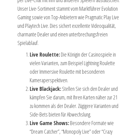
Unser Live-Sortiment stammt vom Marktführer Evolution
Gaming sowie von Top-Anbietern wie Pragmatic Play Live
und Playtech Live. Dies sichert exzellente Videoqualität,
charmante Dealer und einen unterbrechungsfreien
Spielablauf.
Live Roulette:
Die Königin der Casinospiele in
vielen Varianten, zum Beispiel Lightning Roulette
oder Immersive Roulette mit besonderen
Kameraperspektiven.
Live Blackjack:
Stellen Sie sich den Dealer und
kämpfen Sie darum, mit Ihren Karten näher zur 21
zu kommen als der Dealer. Zügigere Varianten und
Side-Bets bieten für Abwechslung.
Live Game Shows:
Besondere Formate wie
“Dream Catcher”, “Monopoly Live” oder “Crazy