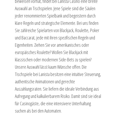
beweisen vorhat, findet bei Lanista Casino eine breite
Auswahl an Tischspielen. Jene Spiele sind die Säulen
jeder renommierten Spielbank und begeistern durch
klare Regeln und strategische Elemente. Bei uns finden
Sie zahlreiche Spielarten von Blackjack, Roulette, Poker
und Baccarat, jede mit ihren spezifischen Regeln und
Eigenheiten. Ziehen Sie vor amerikanisches oder
europäisches Roulette? Wollen Sie Blackjack mit
klassischen oder modernen Side-Bets zu spielen?
Unsere Auswahl lässt kaum Wünsche offen. Die
Tischspiele bei Lanista besitzen eine intuitive Steuerung,
authentische Animationen und gerechte
Auszahlungsraten. Sie liefern die ideale Verbindung aus
Aufregung und kalkulierbarem Risiko. Damit sind sie ideal
für Casinogäste, die eine intensivere Unterhaltung
suchen als bei den Automaten.