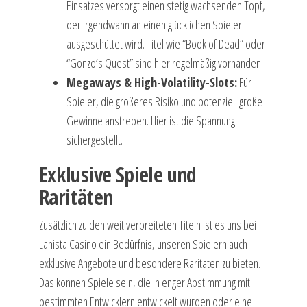
Einsatzes versorgt einen stetig wachsenden Topf,
der irgendwann an einen glücklichen Spieler
ausgeschüttet wird. Titel wie “Book of Dead” oder
“Gonzo’s Quest” sind hier regelmäßig vorhanden.
Megaways & High-Volatility-Slots:
Für
Spieler, die größeres Risiko und potenziell große
Gewinne anstreben. Hier ist die Spannung
sichergestellt.
Exklusive Spiele und
Raritäten
Zusätzlich zu den weit verbreiteten Titeln ist es uns bei
Lanista Casino ein Bedürfnis, unseren Spielern auch
exklusive Angebote und besondere Raritäten zu bieten.
Das können Spiele sein, die in enger Abstimmung mit
bestimmten Entwicklern entwickelt wurden oder eine