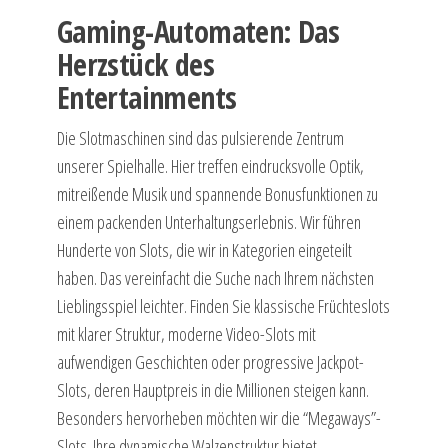
Gaming-Automaten: Das
Herzstück des
Entertainments
Die Slotmaschinen sind das pulsierende Zentrum
unserer Spielhalle. Hier treffen eindrucksvolle Optik,
mitreißende Musik und spannende Bonusfunktionen zu
einem packenden Unterhaltungserlebnis. Wir führen
Hunderte von Slots, die wir in Kategorien eingeteilt
haben. Das vereinfacht die Suche nach Ihrem nächsten
Lieblingsspiel leichter. Finden Sie klassische Früchteslots
mit klarer Struktur, moderne Video-Slots mit
aufwendigen Geschichten oder progressive Jackpot-
Slots, deren Hauptpreis in die Millionen steigen kann.
Besonders hervorheben möchten wir die “Megaways”-
Slots. Ihre dynamische Walzenstruktur bietet