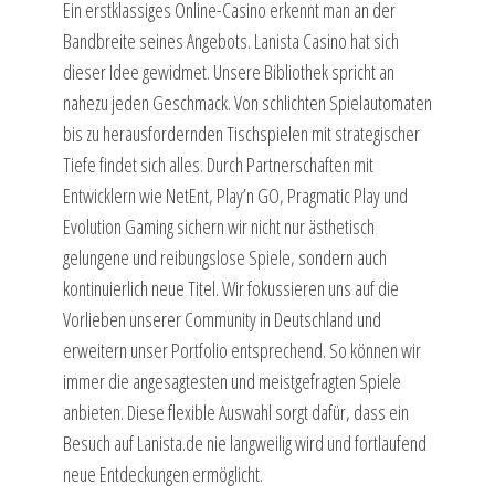
Ein erstklassiges Online-Casino erkennt man an der
Bandbreite seines Angebots. Lanista Casino hat sich
dieser Idee gewidmet. Unsere Bibliothek spricht an
nahezu jeden Geschmack. Von schlichten Spielautomaten
bis zu herausfordernden Tischspielen mit strategischer
Tiefe findet sich alles. Durch Partnerschaften mit
Entwicklern wie NetEnt, Play’n GO, Pragmatic Play und
Evolution Gaming sichern wir nicht nur ästhetisch
gelungene und reibungslose Spiele, sondern auch
kontinuierlich neue Titel. Wir fokussieren uns auf die
Vorlieben unserer Community in Deutschland und
erweitern unser Portfolio entsprechend. So können wir
immer die angesagtesten und meistgefragten Spiele
anbieten. Diese flexible Auswahl sorgt dafür, dass ein
Besuch auf Lanista.de nie langweilig wird und fortlaufend
neue Entdeckungen ermöglicht.