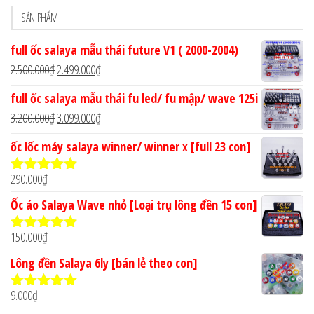
cho:
SẢN PHẨM
full ốc salaya mẫu thái future V1 ( 2000-2004)
Giá
Giá
2.500.000
₫
2.499.000
₫
gốc
hiện
full ốc salaya mẫu thái fu led/ fu mập/ wave 125i
là:
tại
Giá
Giá
3.200.000
₫
3.099.000
₫
2.500.000₫.
là:
gốc
hiện
ốc lốc máy salaya winner/ winner x [full 23 con]
2.499.000₫.
là:
tại
3.200.000₫.
là:
290.000
₫
Được xếp
3.099.000₫.
hạng
4.90
5
Ốc áo Salaya Wave nhỏ [Loại trụ lông đền 15 con]
sao
150.000
₫
Được xếp
hạng
5.00
5
Lông đền Salaya 6ly [bán lẻ theo con]
sao
9.000
₫
Được xếp
hạng
5.00
5