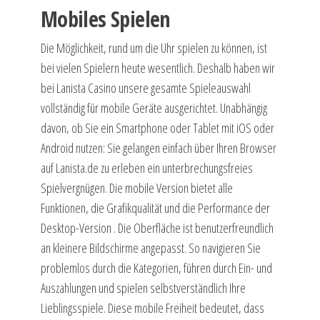
Mobiles Spielen
Die Möglichkeit, rund um die Uhr spielen zu können, ist
bei vielen Spielern heute wesentlich. Deshalb haben wir
bei Lanista Casino unsere gesamte Spieleauswahl
vollständig für mobile Geräte ausgerichtet. Unabhängig
davon, ob Sie ein Smartphone oder Tablet mit iOS oder
Android nutzen: Sie gelangen einfach über Ihren Browser
auf Lanista.de zu erleben ein unterbrechungsfreies
Spielvergnügen. Die mobile Version bietet alle
Funktionen, die Grafikqualität und die Performance der
Desktop-Version . Die Oberfläche ist benutzerfreundlich
an kleinere Bildschirme angepasst. So navigieren Sie
problemlos durch die Kategorien, führen durch Ein- und
Auszahlungen und spielen selbstverständlich Ihre
Lieblingsspiele. Diese mobile Freiheit bedeutet, dass