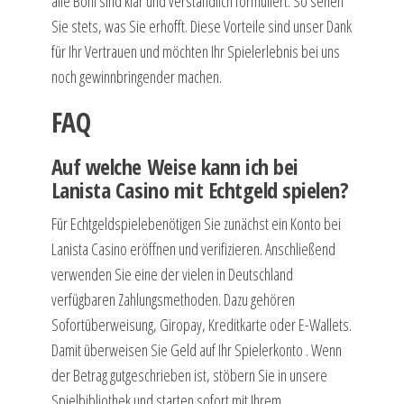
alle Boni sind klar und verständlich formuliert. So sehen
Sie stets, was Sie erhofft. Diese Vorteile sind unser Dank
für Ihr Vertrauen und möchten Ihr Spielerlebnis bei uns
noch gewinnbringender machen.
FAQ
Auf welche Weise kann ich bei
Lanista Casino mit Echtgeld spielen?
Für Echtgeldspielebenötigen Sie zunächst ein Konto bei
Lanista Casino eröffnen und verifizieren. Anschließend
verwenden Sie eine der vielen in Deutschland
verfügbaren Zahlungsmethoden. Dazu gehören
Sofortüberweisung, Giropay, Kreditkarte oder E-Wallets.
Damit überweisen Sie Geld auf Ihr Spielerkonto . Wenn
der Betrag gutgeschrieben ist, stöbern Sie in unsere
Spielbibliothek und starten sofort mit Ihrem