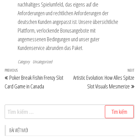
nachhaltiges Spielumfeld, das eigens auf die
Anforderungen und rechtlichen Anforderungen der
deutschen Kunden angepasst ist. Unsere übersichtliche
Plattform, verlockende Bonusangebote mit
angemessenen Bedingungen und unser guter
Kundenservice abrunden das Paket.
Category
Uncategorized
Điều
Previous
PREVIOUS
NEXT
Ne
Poker Break Fishin Frenzy Slot
Artistic Evolution: How Alles Spitze
hướng
Post
Po
Card Game in Canada
Slot Visuals Mesmerize
bài
viết
Tìm
kiếm
cho:
BÀI VIẾT MỚI