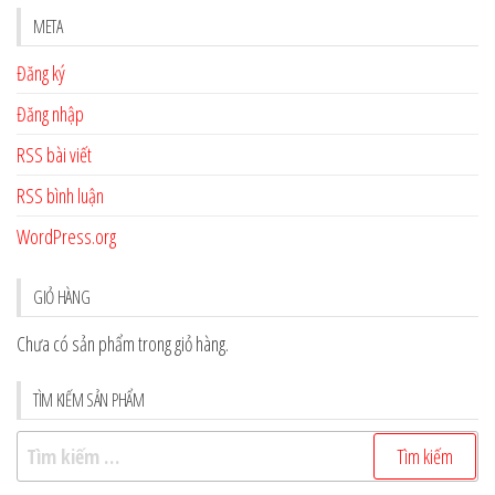
META
Đăng ký
Đăng nhập
RSS bài viết
RSS bình luận
WordPress.org
GIỎ HÀNG
Chưa có sản phẩm trong giỏ hàng.
TÌM KIẾM SẢN PHẨM
Tìm
kiếm