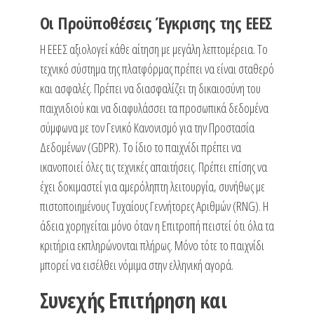
Οι Προϋποθέσεις Έγκρισης της ΕΕΕΣ
Η ΕΕΕΣ αξιολογεί κάθε αίτηση με μεγάλη λεπτομέρεια. Το
τεχνικό σύστημα της πλατφόρμας πρέπει να είναι σταθερό
και ασφαλές. Πρέπει να διασφαλίζει τη δικαιοσύνη του
παιχνιδιού και να διαφυλάσσει τα προσωπικά δεδομένα
σύμφωνα με τον Γενικό Κανονισμό για την Προστασία
Δεδομένων (GDPR). Το ίδιο το παιχνίδι πρέπει να
ικανοποιεί όλες τις τεχνικές απαιτήσεις. Πρέπει επίσης να
έχει δοκιμαστεί για αμερόληπτη λειτουργία, συνήθως με
πιστοποιημένους Τυχαίους Γεννήτορες Αριθμών (RNG). Η
άδεια χορηγείται μόνο όταν η Επιτροπή πειστεί ότι όλα τα
κριτήρια εκπληρώνονται πλήρως. Μόνο τότε το παιχνίδι
μπορεί να εισέλθει νόμιμα στην ελληνική αγορά.
Συνεχής Επιτήρηση και