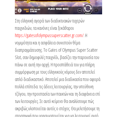
Στη ελληνική αγορά των διαδικτυακών τυχερών
παιχνιδιών, τα κανόνες είναι ξεκάθαροι
https://gatesofolympussuperscatter.gr.com/
. Η
νομιμότητα και η ασφάλεια συνιστούν θέμα
διαπραγμάτευσης. Το Gates of Olympus Super Scatter
Slot, σαν δημοφιλές παιχνίδι, βασίζει την παρουσία του
πάνω σε αυτή την αρχή. Η προσπάθειά του για πλήρη
συμμόρφωση με τους ελληνικούς νόμους δεν αποτελεί
απλό διαδικαστικό. Αποτελεί μια διαδικασία που αφορά
πολλά επίπεδα: τις άδειες λειτουργίας, την υπεύθυνη
τζόγου, την προστασία των παικτών και τη διαφάνεια επί
των λειτουργίες. Σε αυτό κείμενο θα αναλύσουμε πώς
ακριβώς υλοποιείται αυτός ο στόχος. Θα μελετήσουμε τη
στρατηγική που χρησιμοποιείται για να λειτουργεί αυτό