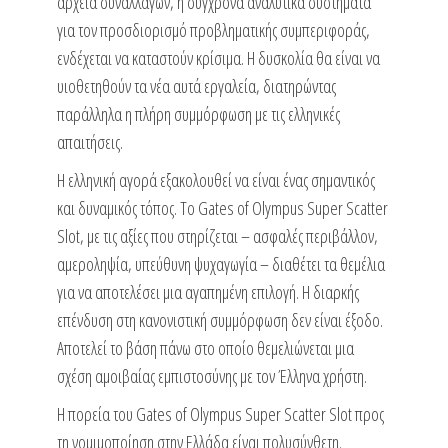
αρχεία συναλλαγών, ή σύγχρονα αναλυτικά συστήματα
για τον προσδιορισμό προβληματικής συμπεριφοράς,
ενδέχεται να καταστούν κρίσιμα. Η δυσκολία θα είναι να
υιοθετηθούν τα νέα αυτά εργαλεία, διατηρώντας
παράλληλα η πλήρη συμμόρφωση με τις ελληνικές
απαιτήσεις.
Η ελληνική αγορά εξακολουθεί να είναι ένας σημαντικός
και δυναμικός τόπος. Το Gates of Olympus Super Scatter
Slot, με τις αξίες που στηρίζεται – ασφαλές περιβάλλον,
αμεροληψία, υπεύθυνη ψυχαγωγία – διαθέτει τα θεμέλια
για να αποτελέσει μια αγαπημένη επιλογή. Η διαρκής
επένδυση στη κανονιστική συμμόρφωση δεν είναι έξοδο.
Αποτελεί το βάση πάνω στο οποίο θεμελιώνεται μια
σχέση αμοιβαίας εμπιστοσύνης με τον Έλληνα χρήστη.
Η πορεία του Gates of Olympus Super Scatter Slot προς
τη νομιμοποίηση στην Ελλάδα είναι πολυσύνθετη.