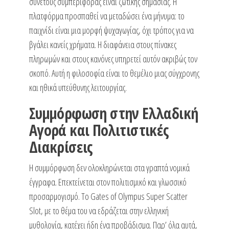
συνετούς συμπεριφοράς είναι ζωτικής σημασίας. Η
πλατφόρμα προσπαθεί να μεταδώσει ένα μήνυμα: το
παιχνίδι είναι μια μορφή ψυχαγωγίας, όχι τρόπος για να
βγάλει κανείς χρήματα. Η διαφάνεια στους πίνακες
πληρωμών και στους κανόνες υπηρετεί αυτόν ακριβώς τον
σκοπό. Αυτή η φιλοσοφία είναι το θεμέλιο μιας σύγχρονης
και ηθικά υπεύθυνης λειτουργίας.
Συμμόρφωση στην Ελλαδική
Αγορά και Πολιτιστικές
Διακρίσεις
Η συμμόρφωση δεν ολοκληρώνεται στα γραπτά νομικά
έγγραφα. Επεκτείνεται στον πολιτισμικό και γλωσσικό
προσαρμογισμό. Το Gates of Olympus Super Scatter
Slot, με το θέμα του να εδράζεται στην ελληνική
μυθολογία, κατέχει ήδη ένα προβάδισμα. Παρ’ όλα αυτά,