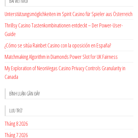
BÀI VIẾT MỚI
Unterstützungsmöglichkeiten im Spirit Casino für Spieler aus Österreich
Thrillsy Casino Tastenkombinationen entdeckt – Der Power-User-
Guide
¿Cómo se sitúa Rainbet Casino con la oposición en España?
Matchmaking Algorithm in Diamonds Power Slot for UK Fairness
My Exploration of NeonVegas Casino Privacy Controls Granularity in
Canada
BÌNH LUẬN GẦN ĐÂY
LƯU TRỮ
Tháng 8 2026
Tháng 7 2026