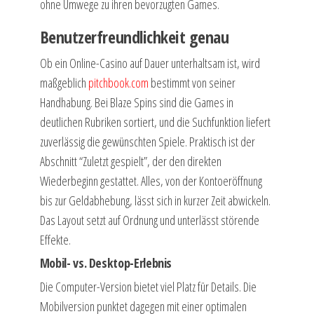
ohne Umwege zu ihren bevorzugten Games.
Benutzerfreundlichkeit genau
Ob ein Online-Casino auf Dauer unterhaltsam ist, wird
maßgeblich
pitchbook.com
bestimmt von seiner
Handhabung. Bei Blaze Spins sind die Games in
deutlichen Rubriken sortiert, und die Suchfunktion liefert
zuverlässig die gewünschten Spiele. Praktisch ist der
Abschnitt “Zuletzt gespielt”, der den direkten
Wiederbeginn gestattet. Alles, von der Kontoeröffnung
bis zur Geldabhebung, lässt sich in kurzer Zeit abwickeln.
Das Layout setzt auf Ordnung und unterlässt störende
Effekte.
Mobil- vs. Desktop-Erlebnis
Die Computer-Version bietet viel Platz für Details. Die
Mobilversion punktet dagegen mit einer optimalen