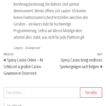
Berührungsbedienung. Die Buttons sind optimal
dimensioniert, Menüs öffnen sich sauber. Ich konnte
keinen Funktionsunterschied feststellen zwischen den
Geräten – ein klares Indiz für hochwertige
Programmierung. Selbst auf älteren Mobilgeräten
arbeitet alles stabil, was nicht für jede Plattform gilt.
Category
Uncategorized
Điều
Previous
PREVIOUS
NEXT
Ne
Spinsy Casino Online – Ihr
Spinsy Casino bringt endloses
hướng
Post
Po
Schlüssel zu großen Casino-
Spielvergnügen nach Belgien
bài
Gewinnen in Österreich
viết
Tìm
kiếm
cho: