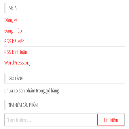
META
Đăng ký
Đăng nhập
RSS bài viết
RSS bình luận
WordPress.org
GIỎ HÀNG
Chưa có sản phẩm trong giỏ hàng.
TÌM KIẾM SẢN PHẨM
Tìm
kiếm