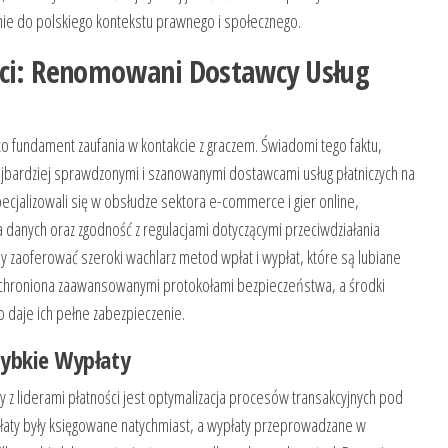
nie do polskiego kontekstu prawnego i społecznego.
ści: Renomowani Dostawcy Usług
o fundament zaufania w kontakcie z graczem. Świadomi tego faktu,
ajbardziej sprawdzonymi i szanowanymi dostawcami usług płatniczych na
ecjalizowali się w obsłudze sektora e-commerce i gier online,
 danych oraz zgodność z regulacjami dotyczącymi przeciwdziałania
y zaoferować szeroki wachlarz metod wpłat i wypłat, które są lubiane
t ochroniona zaawansowanymi protokołami bezpieczeństwa, a środki
o daje ich pełne zabezpieczenie.
ybkie Wypłaty
y z liderami płatności jest optymalizacja procesów transakcyjnych pod
łaty były księgowane natychmiast, a wypłaty przeprowadzane w