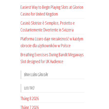
Easiest Way to Begin Playing Slots at Glorion
Casino for United Kingdom
Casinò Slotrize è Semplice, Protetto e
Costantemente Divertente in Svizzera
Platforma Lizaro daje niezależność w każdym
obrocie dla użytkowników w Polsce
Breathing Exercises During Bandit Megaways
Slot designed for UK Audience
BÌNH LUẬN GẦN ĐÂY
LƯU TRỮ
Tháng 8 2026
Tháng 7 2026