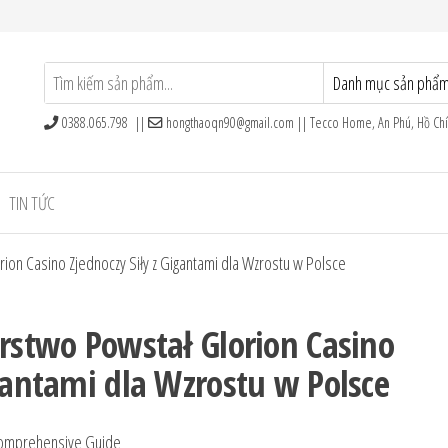
0388.065.798 ||
hongthaoqn90@gmail.com
|| Tecco Home, An Phú, Hồ Ch
TIN TỨC
ion Casino Zjednoczy Siły z Gigantami dla Wzrostu w Polsce
erstwo Powstał Glorion Casino
igantami dla Wzrostu w Polsce