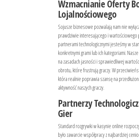
Wzmacnianie Oferty B
Lojalnościowego
Sojusze biznesowe pozwalają nam nie wyłącz
prawdziwie interesującego i wartościowego pr
partnerami technologicznymi jesteśmy w sta
konkretnymi grami lub ich kategoriami. Nasz
na zasadach jasności i sprawiedliwej wartoś
obrotu, które frustrują graczy. W przeciwie
która realnie poprawia szansę na przedłużoną
aktywność naszych graczy.
Partnerzy Technologic
Gier
Standard rozgrywki w kasynie online rozpo
było zawarcie współpracy z najbardziej cenio