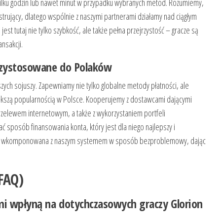
 kilku godzin lub nawet minut w przypadku wybranych metod. Rozumiemy,
strujący, dlatego wspólnie z naszymi partnerami działamy nad ciągłym
st tutaj nie tylko szybkość, ale także pełna przejrzystość – gracze są
nsakcji.
rzystosowane do Polaków
szych sojuszy. Zapewniamy nie tylko globalne metody płatności, ale
ększą popularnością w Polsce. Kooperujemy z dostawcami dającymi
rzelewem internetowym, a także z wykorzystaniem portfeli
ać sposób finansowania konta, który jest dla niego najlepszy i
d jest wkomponowana z naszym systemem w sposób bezproblemowy, dając
FAQ)
mi wpłyną na dotychczasowych graczy Glorion