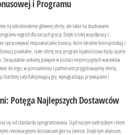
onusowej i Programu
nie na udoskonalenie głównej oferty, ale także na zbudowanie
ogramu nagród dla naszych graczy. Dzięki ścisłej współpracy z
nie opracowywać niepowtarzalne bonusy, które idealnie korespondują z
e bonusy powitalne, stałe oferty oraz program lojalnościowy będą oparte
ci. Skrupulatnie unikamy pułapek w postaci nieprecyzyjnych warunków
ństwie do tego, w porozumieniu z partnerami przygotowujemy ofertę,
 i bardziej satysfakcjonującą grę, wynagradzając przywiązanie i
zni: Potęga Najlepszych Dostawców
czyna się od standardu oprogramowania. Stąd naszym nadrzędnym celem
nymi i innowacyjnymi dostawcami gier na świecie. Dzięki tym aliansom,