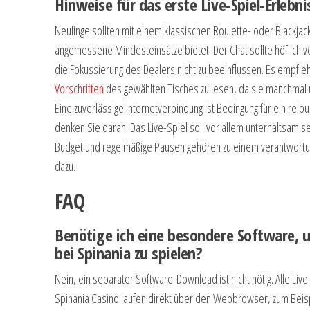
Hinweise für das erste Live-Spiel-Erlebni
Neulinge sollten mit einem klassischen Roulette- oder Blackjack
angemessene Mindesteinsätze bietet. Der Chat sollte höflich
die Fokussierung des Dealers nicht zu beeinflussen. Es empfie
Vorschriften
des gewählten Tisches zu lesen, da sie manchmal u
Eine zuverlässige Internetverbindung ist Bedingung für ein reib
denken Sie daran: Das Live-Spiel soll vor allem unterhaltsam se
Budget und regelmäßige Pausen gehören zu einem verantwort
dazu.
FAQ
Benötige ich eine besondere Software,
bei Spinania zu spielen?
Nein, ein separater Software-Download ist nicht nötig. Alle Live
Spinania Casino laufen direkt über den Webbrowser, zum Beis