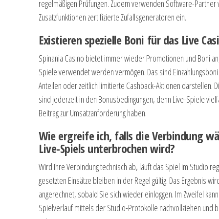
regelmäßigen Prüfungen. Zudem verwenden Software-Partner wi
Zusatzfunktionen zertifizierte Zufallsgeneratoren ein.
Existieren spezielle Boni für das Live Cas
Spinania Casino bietet immer wieder Promotionen und Boni an, d
Spiele verwendet werden vermögen. Das sind Einzahlungsboni
Anteilen oder zeitlich limitierte Cashback-Aktionen darstellen.
sind jederzeit in den Bonusbedingungen, denn Live-Spiele vielf
Beitrag zur Umsatzanforderung haben.
Wie ergreife ich, falls die Verbindung w
Live-Spiels unterbrochen wird?
Wird Ihre Verbindung technisch ab, läuft das Spiel im Studio reg
gesetzten Einsätze bleiben in der Regel gültig. Das Ergebnis wi
angerechnet, sobald Sie sich wieder einloggen. Im Zweifel kan
Spielverlauf mittels der Studio-Protokolle nachvollziehen und be