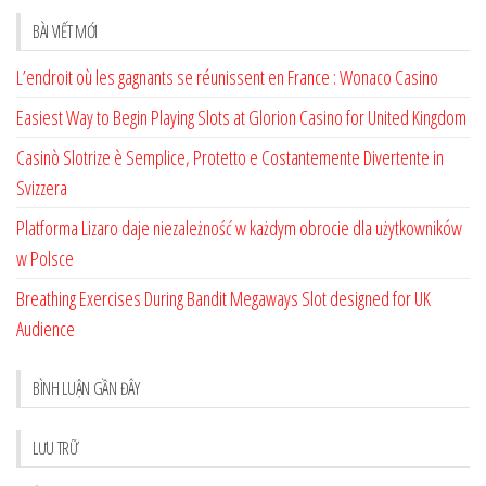
cho:
BÀI VIẾT MỚI
L’endroit où les gagnants se réunissent en France : Wonaco Casino
Easiest Way to Begin Playing Slots at Glorion Casino for United Kingdom
Casinò Slotrize è Semplice, Protetto e Costantemente Divertente in
Svizzera
Platforma Lizaro daje niezależność w każdym obrocie dla użytkowników
w Polsce
Breathing Exercises During Bandit Megaways Slot designed for UK
Audience
BÌNH LUẬN GẦN ĐÂY
LƯU TRỮ