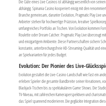
Die Güte eines Live Casinos ist abhängig wesentlich von seine
abhängig. Spinania Casino kooperiert einzig mit den renommi
Branche gemeinsam, darunter Evolution, Pragmatic Play Live und
Anbieter stehen für hochwertige Präzision, kreative Spielkonze
umfangreiches Portfolio an Tischen. Von Evolution kommen Form
Roulette oder Dream Catcher. Pragmatic Play Live überzeugt mi
und einzigartigem Ambiente. Diese Partnerschaften sichern Sch
konstante, unterbrechungsfreie HD-Streaming-Qualität und ein
an Spielvarianten für jedes Budget.
Evolution: Der Pionier des Live-Glücksspi
Evolution gestaltet die Live-Casino-Landschaft wie fast ein ande
erleben Spieler die gesamte Bandbreite seiner Kreationen, von
Blackjack-Tischen bis zu spektakulären Game Shows. Die Studio
TV-Niveau, mit zahlreichen Kameraperspektiven und charismati
das Spiel spannend moderieren. Die geglückte Integration dies