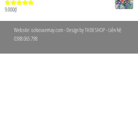
9.000
₫
Được xếp
hạng
5.00
5
sao
Website: ockieuxemay.com - Design by TH38 SHOP - Liên hệ:
0388.065.798