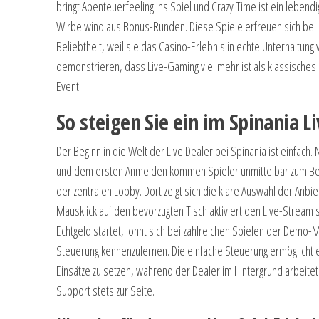
bringt Abenteuerfeeling ins Spiel und Crazy Time ist ein lebend
Wirbelwind aus Bonus-Runden. Diese Spiele erfreuen sich bei 
Beliebtheit, weil sie das Casino-Erlebnis in echte Unterhaltung
demonstrieren, dass Live-Gaming viel mehr ist als klassisches K
Event.
So steigen Sie ein im Spinania L
Der Beginn in die Welt der Live Dealer bei Spinania ist einfach
und dem ersten Anmelden kommen Spieler unmittelbar zum Bere
der zentralen Lobby. Dort zeigt sich die klare Auswahl der Anbie
Mausklick auf den bevorzugten Tisch aktiviert den Live-Stream s
Echtgeld startet, lohnt sich bei zahlreichen Spielen der Demo
Steuerung kennenzulernen. Die einfache Steuerung ermöglicht 
Einsätze zu setzen, während der Dealer im Hintergrund arbeitet.
Support stets zur Seite.