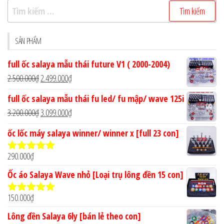
Tìm
kiếm
cho:
SẢN PHẨM
full ốc salaya mẫu thái future V1 ( 2000-2004)
Giá
Giá
2.500.000
₫
2.499.000
₫
gốc
hiện
full ốc salaya mẫu thái fu led/ fu mập/ wave 125i
là:
tại
Giá
Giá
3.200.000
₫
3.099.000
₫
2.500.000₫.
là:
gốc
hiện
ốc lốc máy salaya winner/ winner x [full 23 con]
2.499.000₫.
là:
tại
3.200.000₫.
là:
290.000
₫
Được xếp
3.099.000₫.
hạng
4.90
5
Ốc áo Salaya Wave nhỏ [Loại trụ lông đền 15 con]
sao
150.000
₫
Được xếp
hạng
5.00
5
Lông đền Salaya 6ly [bán lẻ theo con]
sao