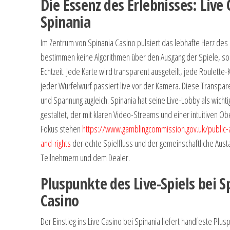
Die Essenz des Erlebnisses: Live 
Spinania
Im Zentrum von Spinania Casino pulsiert das lebhafte Herz des 
bestimmen keine Algorithmen über den Ausgang der Spiele, son
Echtzeit. Jede Karte wird transparent ausgeteilt, jede Roulette
jeder Würfelwurf passiert live vor der Kamera. Diese Transpar
und Spannung zugleich. Spinania hat seine Live-Lobby als wicht
gestaltet, der mit klaren Video-Streams und einer intuitiven Ob
Fokus stehen
https://www.gamblingcommission.gov.uk/public
and-rights
der echte Spielfluss und der gemeinschaftliche Aus
Teilnehmern und dem Dealer.
Pluspunkte des Live-Spiels bei S
Casino
Der Einstieg ins Live Casino bei Spinania liefert handfeste Plusp