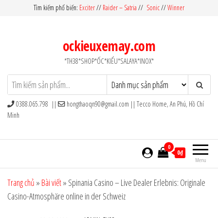
Skip
Tìm kiếm phổ biến:
Exciter
//
Raider – Satria
//
Sonic
//
Winner
to
the
ockieuxemay.com
content
*TH38*SHOP*ỐC*KIỂU*SALAYA*INOX*
0388.065.798 ||
hongthaoqn90@gmail.com
|| Tecco Home, An Phú, Hồ Chí
Minh
0
0₫
Menu
Trang chủ
»
Bài viết
»
Spinania Casino – Live Dealer Erlebnis: Originale
Casino-Atmosphäre online in der Schweiz