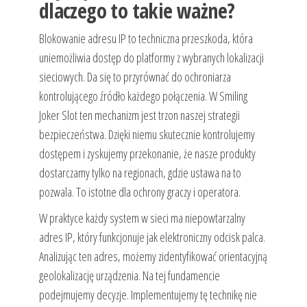
dlaczego to takie ważne?
Blokowanie adresu IP to techniczna przeszkoda, która
uniemożliwia dostęp do platformy z wybranych lokalizacji
sieciowych. Da się to przyrównać do ochroniarza
kontrolującego źródło każdego połączenia. W Smiling
Joker Slot ten mechanizm jest trzon naszej strategii
bezpieczeństwa. Dzięki niemu skutecznie kontrolujemy
dostępem i zyskujemy przekonanie, że nasze produkty
dostarczamy tylko na regionach, gdzie ustawa na to
pozwala. To istotne dla ochrony graczy i operatora.
W praktyce każdy system w sieci ma niepowtarzalny
adres IP, który funkcjonuje jak elektroniczny odcisk palca.
Analizując ten adres, możemy zidentyfikować orientacyjną
geolokalizację urządzenia. Na tej fundamencie
podejmujemy decyzje. Implementujemy tę technikę nie