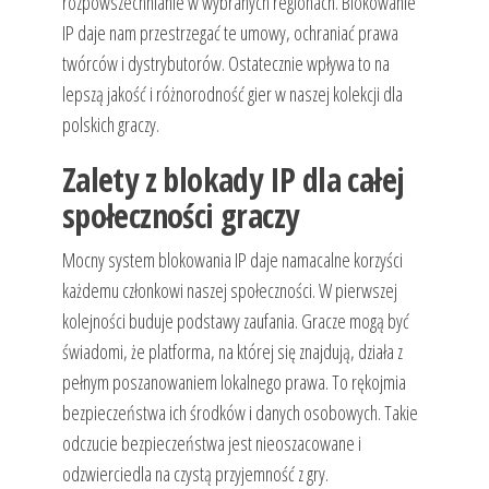
rozpowszechnianie w wybranych regionach. Blokowanie
IP daje nam przestrzegać te umowy, ochraniać prawa
twórców i dystrybutorów. Ostatecznie wpływa to na
lepszą jakość i różnorodność gier w naszej kolekcji dla
polskich graczy.
Zalety z blokady IP dla całej
społeczności graczy
Mocny system blokowania IP daje namacalne korzyści
każdemu członkowi naszej społeczności. W pierwszej
kolejności buduje podstawy zaufania. Gracze mogą być
świadomi, że platforma, na której się znajdują, działa z
pełnym poszanowaniem lokalnego prawa. To rękojmia
bezpieczeństwa ich środków i danych osobowych. Takie
odczucie bezpieczeństwa jest nieoszacowane i
odzwierciedla na czystą przyjemność z gry.