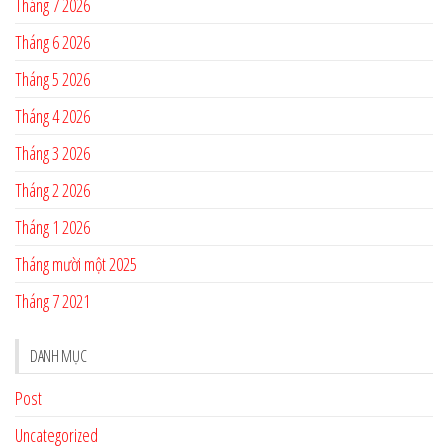
Tháng 7 2026
Tháng 6 2026
Tháng 5 2026
Tháng 4 2026
Tháng 3 2026
Tháng 2 2026
Tháng 1 2026
Tháng mười một 2025
Tháng 7 2021
DANH MỤC
Post
Uncategorized