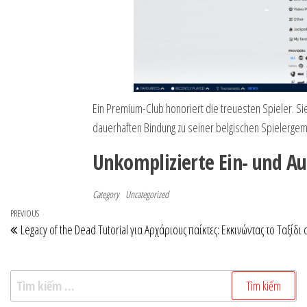
Ein Premium-Club honoriert die treuesten Spieler. Sie 
dauerhaften Bindung zu seiner belgischen Spielergeme
Unkomplizierte Ein- und A
Category
Uncategorized
Điều
Previous
PREVIOUS
Legacy of the Dead Tutorial για Αρχάριους παίκτες: Εκκινώντας το Ταξίδι
hướng
Post
bài
viết
Tìm
kiếm