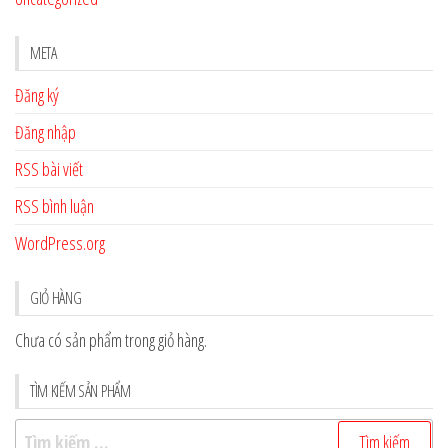
META
Đăng ký
Đăng nhập
RSS bài viết
RSS bình luận
WordPress.org
GIỎ HÀNG
Chưa có sản phẩm trong giỏ hàng.
TÌM KIẾM SẢN PHẨM
Tìm