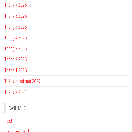
Tháng 7 2026
Tháng 6 2026
Tháng 5 2026
Tháng 4 2026
Tháng 3 2026
Tháng 2 2026
Tháng 1 2026
Tháng mười một 2025
Tháng 7 2021
DANH MỤC
Post
Uncategorized