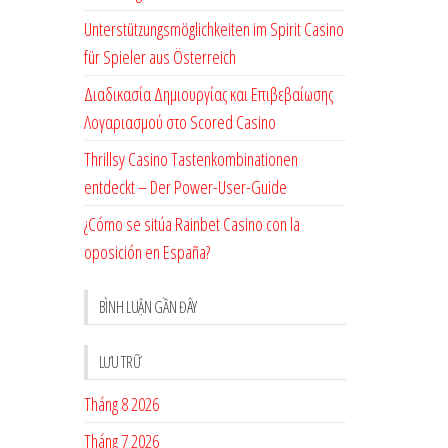
Unterstützungsmöglichkeiten im Spirit Casino
für Spieler aus Österreich
Διαδικασία Δημιουργίας και Επιβεβαίωσης
Λογαριασμού στο Scored Casino
Thrillsy Casino Tastenkombinationen
entdeckt – Der Power-User-Guide
¿Cómo se sitúa Rainbet Casino con la
oposición en España?
BÌNH LUẬN GẦN ĐÂY
LƯU TRỮ
Tháng 8 2026
Tháng 7 2026