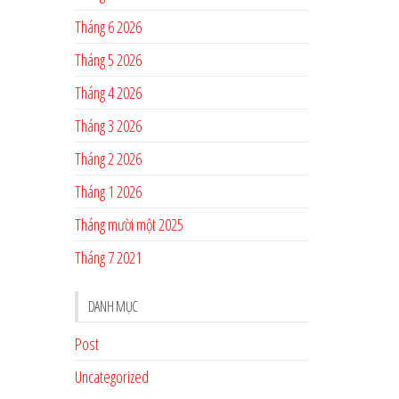
Tháng 6 2026
Tháng 5 2026
Tháng 4 2026
Tháng 3 2026
Tháng 2 2026
Tháng 1 2026
Tháng mười một 2025
Tháng 7 2021
DANH MỤC
Post
Uncategorized