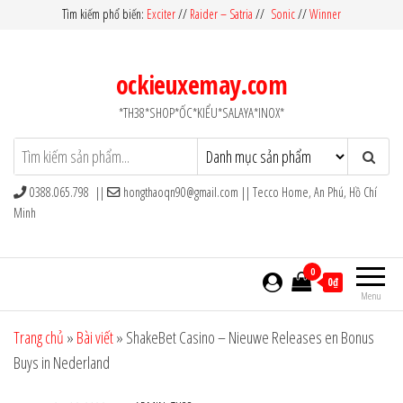
Skip
Tìm kiếm phổ biến:
Exciter
//
Raider – Satria
//
Sonic
//
Winner
to
the
ockieuxemay.com
content
*TH38*SHOP*ỐC*KIỂU*SALAYA*INOX*
0388.065.798 ||
hongthaoqn90@gmail.com
|| Tecco Home, An Phú, Hồ Chí
Minh
0
0₫
Menu
Trang chủ
»
Bài viết
»
ShakeBet Casino – Nieuwe Releases en Bonus
Buys in Nederland