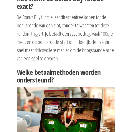
exact?
De Bonus Buy functie laat direct entree kopen tot de
bonusronde van een slot, zonder te wachten tot deze
random triggert. Je betaalt een vast bedrag, vaak 100x je
inzet, en de bonusronde start onmiddellijk. Het is een
snel maar risicovollere manier om de hoogstaande actie
van een spel te ervaren.
Welke betaalmethoden worden
ondersteund?