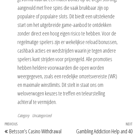
aangevuld met free spins die vaak bruikbaar zijn op
populaire of populaire slots. Dit biedt een uitstekende
start om het uitgebreide game-aanbod te ontdekken
zonder direct een hoog eigen risico te hebben. Voor de
regelmatige spelers zijn er wekelijkse reload bonussen,
cashback acties en wedstrijden waarin je tegen andere
spelers kunt strijden voor prijzengeld. Alle promoties
hebben heldere voorwaarden die open worden
weergegeven, zoals een redelijke omzetsvereiste (WR)
en maximale winstlimits. Dit stelt in staat ons om
weloverwogen keuzes te treffen en teleurstelling
achteraf te vermijden.
Category
Uncategorized
Điều
Previous
PREVIOUS
NEXT
Ne
Betsson’s Casino Withdrawal
Gambling Addiction Help and 40
hướng
Post
Po