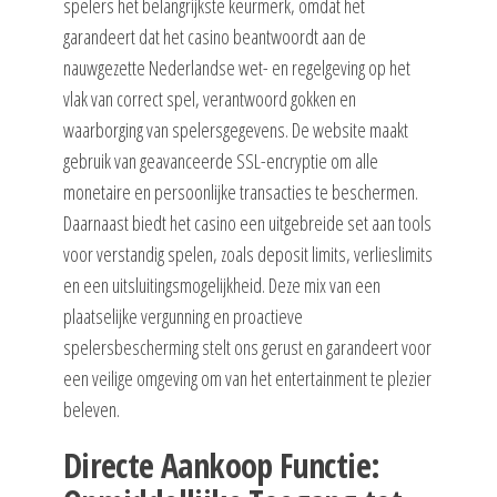
spelers het belangrijkste keurmerk, omdat het
garandeert dat het casino beantwoordt aan de
nauwgezette Nederlandse wet- en regelgeving op het
vlak van correct spel, verantwoord gokken en
waarborging van spelersgegevens. De website maakt
gebruik van geavanceerde SSL-encryptie om alle
monetaire en persoonlijke transacties te beschermen.
Daarnaast biedt het casino een uitgebreide set aan tools
voor verstandig spelen, zoals deposit limits, verlieslimits
en een uitsluitingsmogelijkheid. Deze mix van een
plaatselijke vergunning en proactieve
spelersbescherming stelt ons gerust en garandeert voor
een veilige omgeving om van het entertainment te plezier
beleven.
Directe Aankoop Functie: