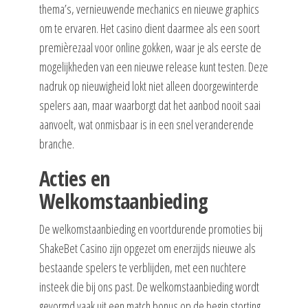
thema’s, vernieuwende mechanics en nieuwe graphics
om te ervaren. Het casino dient daarmee als een soort
premièrezaal voor online gokken, waar je als eerste de
mogelijkheden van een nieuwe release kunt testen. Deze
nadruk op nieuwigheid lokt niet alleen doorgewinterde
spelers aan, maar waarborgt dat het aanbod nooit saai
aanvoelt, wat onmisbaar is in een snel veranderende
branche.
Acties en
Welkomstaanbieding
De welkomstaanbieding en voortdurende promoties bij
ShakeBet Casino zijn opgezet om enerzijds nieuwe als
bestaande spelers te verblijden, met een nuchtere
insteek die bij ons past. De welkomstaanbieding wordt
gevormd vaak uit een match bonus op de begin storting,