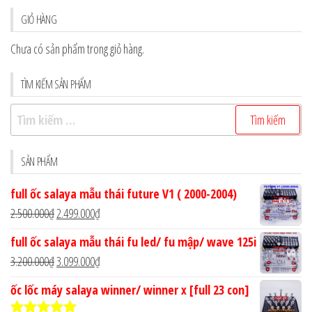
GIỎ HÀNG
Chưa có sản phẩm trong giỏ hàng.
TÌM KIẾM SẢN PHẨM
Tìm
kiếm
cho:
SẢN PHẨM
full ốc salaya mẫu thái future V1 ( 2000-2004)
Giá
Giá
2.500.000
₫
2.499.000
₫
gốc
hiện
full ốc salaya mẫu thái fu led/ fu mập/ wave 125i
là:
tại
Giá
Giá
3.200.000
₫
3.099.000
₫
2.500.000₫.
là:
gốc
hiện
ốc lốc máy salaya winner/ winner x [full 23 con]
2.499.000₫.
là:
tại