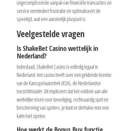
ongecompliceerde aanpak van financiële transacties en
service vermindert frustratie en optimaliseert de
speeltijd, wat een aanzienlijk pluspunt is.
Veelgestelde vragen
Is ShakeBet Casino wettelijk in
Nederland?
Inderdaad, ShakeBet Casino is volledig legaal in
Nederland. Het casino heeft over een geldende licentie
van de Kansspelautoriteit (KSA), de Nederlandse
toezichthouder. Dit impliceert dat het voldoet aan alle
wettelijke eisen voor beveiliging, rechtvaardig spel en
bescherming van spelers. Je kunt er derhalve met een
kalm hart spelen.
Hoe werkt de Bonus Buy functie