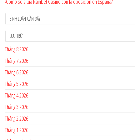
¿Cómo se sitúa Rainbet Casino con la oposición en España?
BÌNH LUẬN GẦN ĐÂY
LƯU TRỮ
Tháng 8 2026
Tháng 7 2026
Tháng 6 2026
Tháng 5 2026
Tháng 4 2026
Tháng 3 2026
Tháng 2 2026
Tháng 1 2026