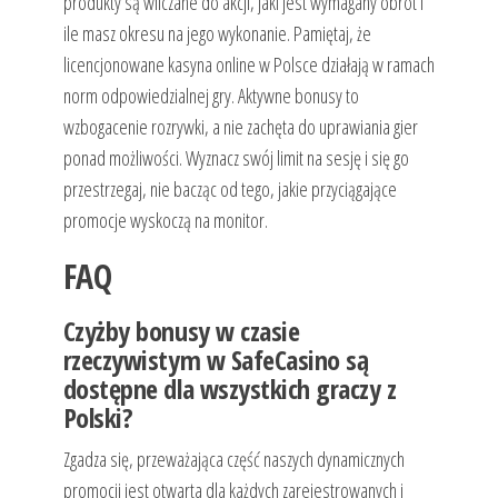
produkty są wliczane do akcji, jaki jest wymagany obrót i
ile masz okresu na jego wykonanie. Pamiętaj, że
licencjonowane kasyna online w Polsce działają w ramach
norm odpowiedzialnej gry. Aktywne bonusy to
wzbogacenie rozrywki, a nie zachęta do uprawiania gier
ponad możliwości. Wyznacz swój limit na sesję i się go
przestrzegaj, nie bacząc od tego, jakie przyciągające
promocje wyskoczą na monitor.
FAQ
Czyżby bonusy w czasie
rzeczywistym w SafeCasino są
dostępne dla wszystkich graczy z
Polski?
Zgadza się, przeważająca część naszych dynamicznych
promocji jest otwarta dla każdych zarejestrowanych i