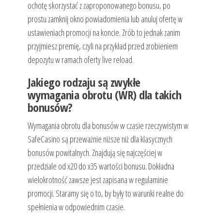
ochotę skorzystać z zaproponowanego bonusu, po
prostu zamknij okno powiadomienia lub anuluj ofertę w
ustawieniach promocji na koncie. Zrób to jednak zanim
przyjmiesz premię, czyli na przykład przed zrobieniem
depozytu w ramach oferty live reload.
Jakiego rodzaju są zwykłe
wymagania obrotu (WR) dla takich
bonusów?
Wymagania obrotu dla bonusów w czasie rzeczywistym w
SafeCasino są przeważnie niższe niż dla klasycznych
bonusów powitalnych. Znajdują się najczęściej w
przedziale od x20 do x35 wartości bonusu. Dokładna
wielokrotność zawsze jest zapisana w regulaminie
promocji. Staramy się o to, by były to warunki realne do
spełnienia w odpowiednim czasie.