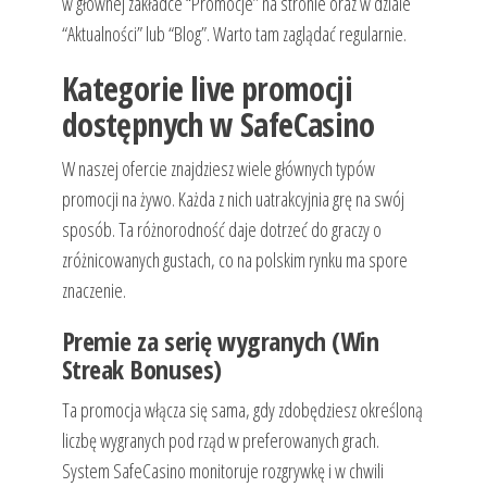
w głównej zakładce “Promocje” na stronie oraz w dziale
“Aktualności” lub “Blog”. Warto tam zaglądać regularnie.
Kategorie live promocji
dostępnych w SafeCasino
W naszej ofercie znajdziesz wiele głównych typów
promocji na żywo. Każda z nich uatrakcyjnia grę na swój
sposób. Ta różnorodność daje dotrzeć do graczy o
zróżnicowanych gustach, co na polskim rynku ma spore
znaczenie.
Premie za serię wygranych (Win
Streak Bonuses)
Ta promocja włącza się sama, gdy zdobędziesz określoną
liczbę wygranych pod rząd w preferowanych grach.
System SafeCasino monitoruje rozgrywkę i w chwili