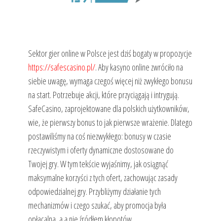
Sektor gier online w Polsce jest dziś bogaty w propozycje
https://safescasino.pl/
. Aby kasyno online zwróciło na
siebie uwagę, wymaga czegoś więcej niż zwykłego bonusu
na start. Potrzebuje akcji, które przyciągają i intrygują.
SafeCasino, zaprojektowane dla polskich użytkowników,
wie, że pierwszy bonus to jak pierwsze wrażenie. Dlatego
postawiliśmy na coś niezwykłego: bonusy w czasie
rzeczywistym i oferty dynamiczne dostosowane do
Twojej gry. W tym tekście wyjaśnimy, jak osiągnąć
maksymalne korzyści z tych ofert, zachowując zasady
odpowiedzialnej gry. Przybliżymy działanie tych
mechanizmów i czego szukać, aby promocja była
opłacalna, a a nie źródłem kłopotów.