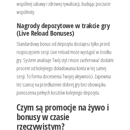
wspólnej zabawy i zdrowej rywalizacji, budując poczucie
wspólnoty.
Nagrody depozytowe w trakcie gry
(Live Reload Bonuses)
Standardowy bonus od depozytu dostajesz tylko przed
rozpoczęciem sesji. Live reload może wystąpić w środku
gry. System analizuje Twój styl i może zaoferować dodatni
procent od kolejnego doładowania konta w tej samej
sesji. To forma docenienia Twojej aktywności. Zapewnia
też szansę na przedłużenie dobrej gry bez obowiązku
ponoszenia pełnych kosztów kolejnego depozytu.
Czym są promocje na żywo i
bonusy w czasie
rzeczywistym?