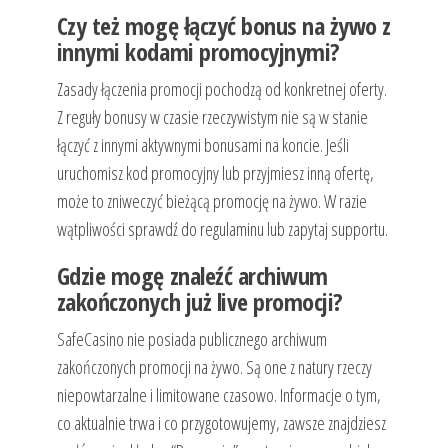
Czy też mogę łączyć bonus na żywo z
innymi kodami promocyjnymi?
Zasady łączenia promocji pochodzą od konkretnej oferty.
Z reguły bonusy w czasie rzeczywistym nie są w stanie
łączyć z innymi aktywnymi bonusami na koncie. Jeśli
uruchomisz kod promocyjny lub przyjmiesz inną ofertę,
może to zniweczyć bieżącą promocję na żywo. W razie
wątpliwości sprawdź do regulaminu lub zapytaj supportu.
Gdzie mogę znaleźć archiwum
zakończonych już live promocji?
SafeCasino nie posiada publicznego archiwum
zakończonych promocji na żywo. Są one z natury rzeczy
niepowtarzalne i limitowane czasowo. Informacje o tym,
co aktualnie trwa i co przygotowujemy, zawsze znajdziesz