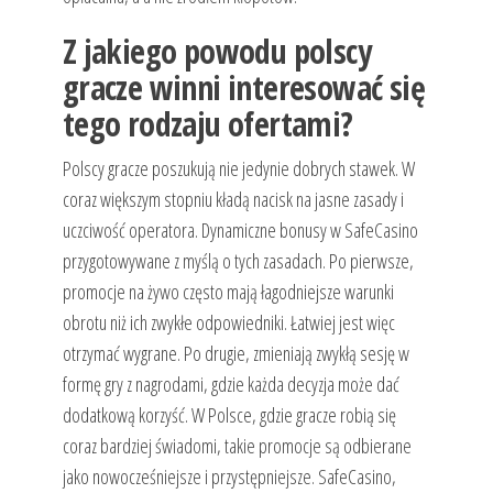
Z jakiego powodu polscy
gracze winni interesować się
tego rodzaju ofertami?
Polscy gracze poszukują nie jedynie dobrych stawek. W
coraz większym stopniu kładą nacisk na jasne zasady i
uczciwość operatora. Dynamiczne bonusy w SafeCasino
przygotowywane z myślą o tych zasadach. Po pierwsze,
promocje na żywo często mają łagodniejsze warunki
obrotu niż ich zwykłe odpowiedniki. Łatwiej jest więc
otrzymać wygrane. Po drugie, zmieniają zwykłą sesję w
formę gry z nagrodami, gdzie każda decyzja może dać
dodatkową korzyść. W Polsce, gdzie gracze robią się
coraz bardziej świadomi, takie promocje są odbierane
jako nowocześniejsze i przystępniejsze. SafeCasino,