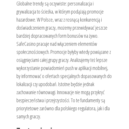
Globalne trendy są oczywiste: personalizacja i
grywalizacja to ścieżka, w którym podążają promocje
hazardowe. W Polsce, wraz z rosnącą konkurencją i
doświadczeniem graczy, możemy przewidywać jeszcze
bardziej dopracowanych form bonusów na żywo.
SafeCasino pracuje nad włączeniem elementów
społecznościowych. Promocje byłyby wtedy powiązane z
osiągnięciami całej grupy graczy. Analizujemy też lepsze
wykorzystanie powiadomień push w aplikacji mobilnej,
by informować o ofertach specjalnych dopasowanych do
lokalizacji czy upodobań. Istotne będzie jednak
zachowanie równowagi. Innowacje nie mogą przykryć
bezpieczeństwa i przejrzystości. To te fundamenty są
priorytetowe zarówno dla polskiego regulatora, jak i dla
samych graczy.