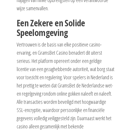
najagen van flinke opbrengsten op een verantwoorde
wijze samenvallen.
Een Zekere en Solide
Speelomgeving
Vertrouwen is de basis van elke positieve casino-
ervaring, en GramsBet Casino benadert dit uiterst
serieus. Het platform opereert onder een geldige
licentie van een gezaghebbende autoriteit, wat borg staat
voor toezicht en regulering. Voor spelers in Nederland is
het prettig te weten dat GramsBet de Nederlandse wet-
en regelgeving rondom online gokken naleeft en naleeft.
Alle transacties worden beveiligd met hoogwaardige
SSL-encryptie, waardoor persoonlijke en financiële
gegevens volledig veiliggesteld zijn. Daarnaast werkt het
casino alleen gezamenlijk met bekende