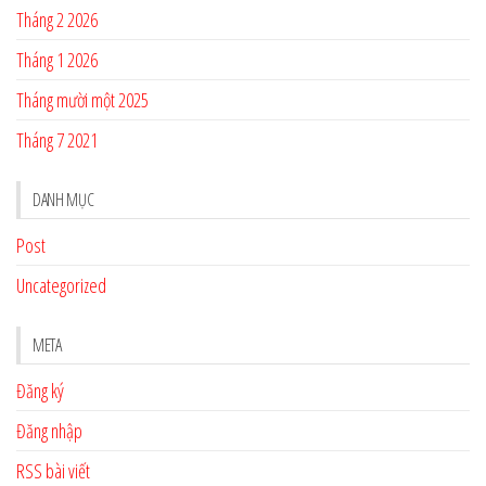
Tháng 2 2026
Tháng 1 2026
Tháng mười một 2025
Tháng 7 2021
DANH MỤC
Post
Uncategorized
META
Đăng ký
Đăng nhập
RSS bài viết