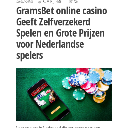
06/07/2026
By
ADMIN_TH38
Off
GramsBet online casino
Geeft Zelfverzekerd
Spelen en Grote Prijzen
voor Nederlandse
spelers