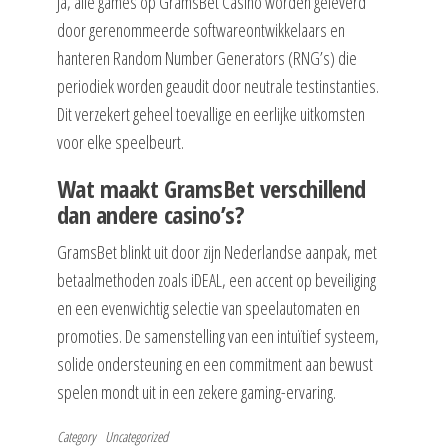
Ja, alle games op GramsBet Casino worden geleverd
door gerenommeerde softwareontwikkelaars en
hanteren Random Number Generators (RNG’s) die
periodiek worden geaudit door neutrale testinstanties.
Dit verzekert geheel toevallige en eerlijke uitkomsten
voor elke speelbeurt.
Wat maakt GramsBet verschillend
dan andere casino’s?
GramsBet blinkt uit door zijn Nederlandse aanpak, met
betaalmethoden zoals iDEAL, een accent op beveiliging
en een evenwichtig selectie van speelautomaten en
promoties. De samenstelling van een intuïtief systeem,
solide ondersteuning en een commitment aan bewust
spelen mondt uit in een zekere gaming-ervaring.
Category
Uncategorized