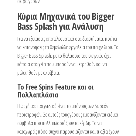
σειρά γύρων.
Κύρια Μηχανικά του Bigger
Bass Splash για Ανάλυση
Για να εξετάσεις αποτελεσματικά στα διαστήματά, πρέπει
να κατανοήσεις τα θεμελιώδη εργαλεία του παιχνιδιού. Το
Bigger Bass Splash, με το θαλάσσιο του σκηνικό, έχει
κάποια στοιχεία που μπορούν να μετρηθούν και να
μελετηθούν με ακρίβεια.
Το Free Spins Feature και οι
Πολλαπλάσια
Η ψυχή του παιχνιδιού είναι το μπόνους των δωρεάν
περιστροφών. Σε αυτούς τους γύρους εμφανίζονται ειδικά
σύμβολα που πολλαπλασιάζουν τα κέρδη. Το να
καταχωρείς πόσο συχνά παρουσιάζονται και τι αξία έχουν