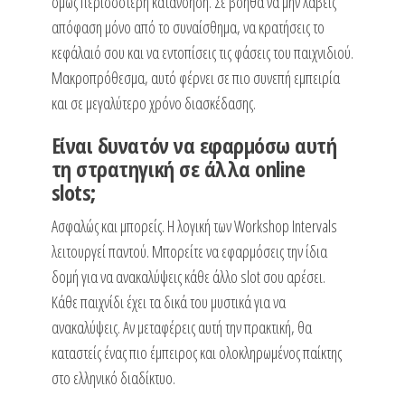
όμως περισσότερη κατανόηση. Σε βοηθά να μην λάβεις
απόφαση μόνο από το συναίσθημα, να κρατήσεις το
κεφάλαιό σου και να εντοπίσεις τις φάσεις του παιχνιδιού.
Μακροπρόθεσμα, αυτό φέρνει σε πιο συνεπή εμπειρία
και σε μεγαλύτερο χρόνο διασκέδασης.
Είναι δυνατόν να εφαρμόσω αυτή
τη στρατηγική σε άλλα online
slots;
Ασφαλώς και μπορείς. Η λογική των Workshop Intervals
λειτουργεί παντού. Μπορείτε να εφαρμόσεις την ίδια
δομή για να ανακαλύψεις κάθε άλλο slot σου αρέσει.
Κάθε παιχνίδι έχει τα δικά του μυστικά για να
ανακαλύψεις. Αν μεταφέρεις αυτή την πρακτική, θα
καταστείς ένας πιο έμπειρος και ολοκληρωμένος παίκτης
στο ελληνικό διαδίκτυο.