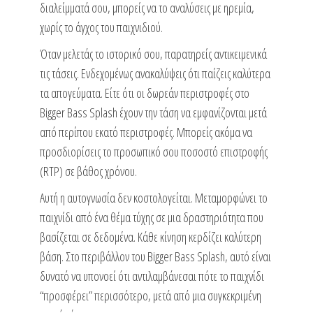
διαλείμματά σου, μπορείς να το αναλύσεις με ηρεμία,
χωρίς το άγχος του παιχνιδιού.
Όταν μελετάς το ιστορικό σου, παρατηρείς αντικειμενικά
τις τάσεις. Ενδεχομένως ανακαλύψεις ότι παίζεις καλύτερα
τα απογεύματα. Είτε ότι οι δωρεάν περιστροφές στο
Bigger Bass Splash έχουν την τάση να εμφανίζονται μετά
από περίπου εκατό περιστροφές. Μπορείς ακόμα να
προσδιορίσεις το προσωπικό σου ποσοστό επιστροφής
(RTP) σε βάθος χρόνου.
Αυτή η αυτογνωσία δεν κοστολογείται. Μεταμορφώνει το
παιχνίδι από ένα θέμα τύχης σε μια δραστηριότητα που
βασίζεται σε δεδομένα. Κάθε κίνηση κερδίζει καλύτερη
βάση. Στο περιβάλλον του Bigger Bass Splash, αυτό είναι
δυνατό να υπονοεί ότι αντιλαμβάνεσαι πότε το παιχνίδι
“προσφέρει” περισσότερο, μετά από μια συγκεκριμένη