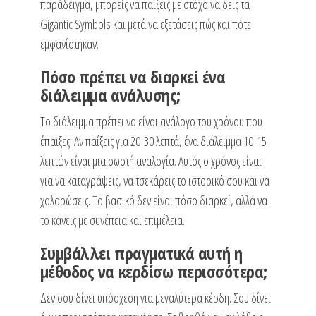
παράδειγμα, μπορείς να παίξεις με στόχο να δεις τα
Gigantic Symbols και μετά να εξετάσεις πώς και πότε
εμφανίστηκαν.
Πόσο πρέπει να διαρκεί ένα
διάλειμμα ανάλυσης;
Το διάλειμμα πρέπει να είναι ανάλογο του χρόνου που
έπαιξες. Αν παίξεις για 20-30 λεπτά, ένα διάλειμμα 10-15
λεπτών είναι μια σωστή αναλογία. Αυτός ο χρόνος είναι
για να καταγράψεις, να τσεκάρεις το ιστορικό σου και να
χαλαρώσεις. Το βασικό δεν είναι πόσο διαρκεί, αλλά να
το κάνεις με συνέπεια και επιμέλεια.
Συμβάλλει πραγματικά αυτή η
μέθοδος να κερδίσω περισσότερα;
Δεν σου δίνει υπόσχεση για μεγαλύτερα κέρδη. Σου δίνει