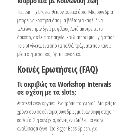
Ισορροπία με Κοινωνική Ζωή
Τα Learning Breaks θέτουν φυσικά όρια. Μια συνεδρία
μπορεί να κρατήσει όσο μια βόλτα για καφέ, ή να
τελειώνει πριν βγείς με φίλους. Αυτό αποτρέπει το
άσκοπο, ατελείωτο παιχνίδι και διατηρεί μια υγιή στάση.
Το slot γίνεται ένα από τα πολλά πράγματα που κάνεις
μέσα στη μέρα σου, όχι το μοναδικό.
Κοινές Ερωτήσεις (FAQ)
Τι ακριβώς τα Workshop Intervals
σε σχέση με τα slots;
Αποτελεί έναν οργανωμένο τρόπο παιχνιδιού. Διαιρείς το
χρόνο σου σε σύντομες συνεδρίες με έναν σαφή στόχο η
καθεμία. Στη συνέχεια, κάνεις ένα διάλειμμα για να
αναλύσεις τι έγινε. Στο Bigger Bass Splash, για