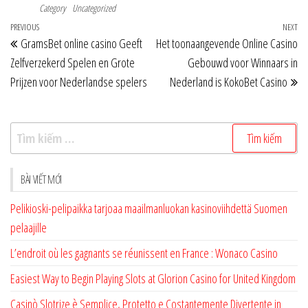
Category
Uncategorized
Điều
Previous
PREVIOUS
NEXT
Ne
GramsBet online casino Geeft
Het toonaangevende Online Casino
hướng
Post
Po
Zelfverzekerd Spelen en Grote
Gebouwd voor Winnaars in
bài
Prijzen voor Nederlandse spelers
Nederland is KokoBet Casino
viết
Tìm
kiếm
cho:
BÀI VIẾT MỚI
Pelikioski-pelipaikka tarjoaa maailmanluokan kasinoviihdettä Suomen
pelaajille
L’endroit où les gagnants se réunissent en France : Wonaco Casino
Easiest Way to Begin Playing Slots at Glorion Casino for United Kingdom
Casinò Slotrize è Semplice, Protetto e Costantemente Divertente in