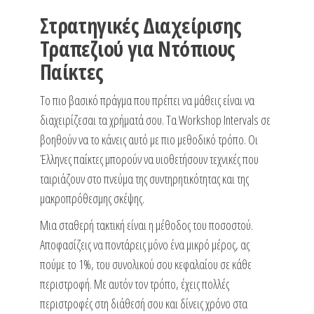
Στρατηγικές Διαχείρισης
Τραπεζιού για Ντόπιους
Παίκτες
Το πιο βασικό πράγμα που πρέπει να μάθεις είναι να
διαχειρίζεσαι τα χρήματά σου. Τα Workshop Intervals σε
βοηθούν να το κάνεις αυτό με πιο μεθοδικό τρόπο. Οι
Έλληνες παίκτες μπορούν να υιοθετήσουν τεχνικές που
ταιριάζουν στο πνεύμα της συντηρητικότητας και της
μακροπρόθεσμης σκέψης.
Μια σταθερή τακτική είναι η μέθοδος του ποσοστού.
Αποφασίζεις να ποντάρεις μόνο ένα μικρό μέρος, ας
πούμε το 1%, του συνολικού σου κεφαλαίου σε κάθε
περιστροφή. Με αυτόν τον τρόπο, έχεις πολλές
περιστροφές στη διάθεσή σου και δίνεις χρόνο στα