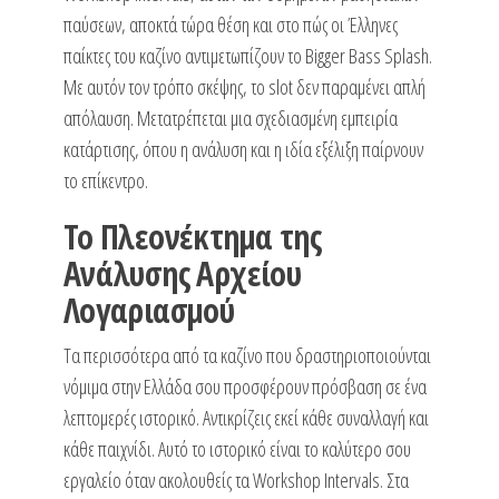
παύσεων, αποκτά τώρα θέση και στο πώς οι Έλληνες
παίκτες του καζίνο αντιμετωπίζουν το Bigger Bass Splash.
Με αυτόν τον τρόπο σκέψης, το slot δεν παραμένει απλή
απόλαυση. Μετατρέπεται μια σχεδιασμένη εμπειρία
κατάρτισης, όπου η ανάλυση και η ιδία εξέλιξη παίρνουν
το επίκεντρο.
Το Πλεονέκτημα της
Ανάλυσης Αρχείου
Λογαριασμού
Τα περισσότερα από τα καζίνο που δραστηριοποιούνται
νόμιμα στην Ελλάδα σου προσφέρουν πρόσβαση σε ένα
λεπτομερές ιστορικό. Αντικρίζεις εκεί κάθε συναλλαγή και
κάθε παιχνίδι. Αυτό το ιστορικό είναι το καλύτερο σου
εργαλείο όταν ακολουθείς τα Workshop Intervals. Στα