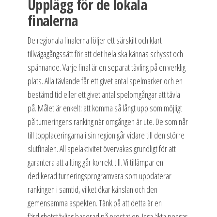
Upplägg för de lokala
finalerna
De regionala finalerna följer ett särskilt och klart
tillvägagångssätt för att det hela ska kännas schysst och
spännande. Varje final är en separat tävling på en verklig
plats. Alla tävlande får ett givet antal spelmarker och en
bestämd tid eller ett givet antal spelomgångar att tävla
på. Målet är enkelt: att komma så långt upp som möjligt
på turneringens ranking när omgången är ute. De som når
till topplaceringarna i sin region går vidare till den större
slutfinalen. All spelaktivitet övervakas grundligt för att
garantera att allting går korrekt till. Vi tillämpar en
dedikerad turneringsprogramvara som uppdaterar
rankingen i samtid, vilket ökar känslan och den
gemensamma aspekten. Tänk på att detta är en
färdighetstävling baserad på prestation. Inga äkta pengar