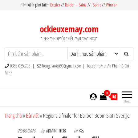
Skip
Tìm kiếm phổ biến:
Exciter
//
Raider – Satria
//
Sonic
//
Winner
to
the
ockieuxemay.com
content
*TH38*SHOP*ỐC*KIỂU*SALAYA*INOX*
0388.065.798 ||
hongthaoqn90@gmail.com
|| Tecco Home, An Phú, Hồ Chí
Minh
0
0₫
Menu
Trang chủ
»
Bài viết
»
Regionala finaler för Balloon Boom Slot i Sverige
28/06/2026
By
ADMIN_TH38
Off