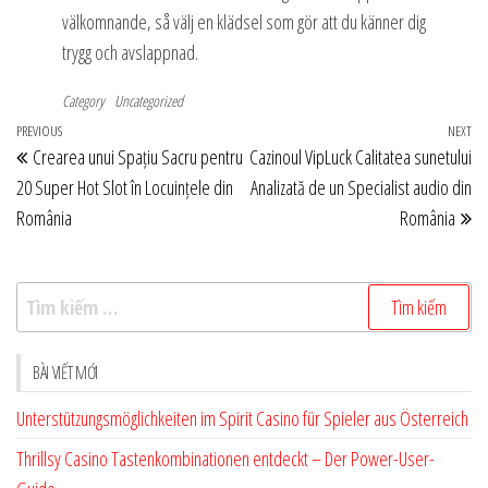
välkomnande, så välj en klädsel som gör att du känner dig
trygg och avslappnad.
Category
Uncategorized
Điều
Previous
PREVIOUS
NEXT
Ne
Crearea unui Spațiu Sacru pentru
Cazinoul VipLuck Calitatea sunetului
hướng
Post
Po
20 Super Hot Slot în Locuințele din
Analizată de un Specialist audio din
bài
România
România
viết
Tìm
kiếm
cho:
BÀI VIẾT MỚI
Unterstützungsmöglichkeiten im Spirit Casino für Spieler aus Österreich
Thrillsy Casino Tastenkombinationen entdeckt – Der Power-User-