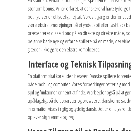
En standard velkomstbonus fanger sjældent en dansk spiller.
stor tom bonus. Vi har erfaret, at danskere vil have tydelige t
betingelser er et tydeligt nej tak. Vores tilgang er derfor at 
være ekstra omdrejninger på et yndet spil eller cashback bas
præsenterer disse tilbud på en direkte og direkte måde, som
belønne både nye og erfarne spillere på en måde, der virker 
glæden, ikke gøre den ekstra kompliceret.
Interface og Teknisk Tilpasnin
En platform skal køre uden besvær. Danske spillere forventer
både mobil og computer. Vores forbedringer retter sig mod 
spil og funktioner er nemt at finde. Vi arbejder også på at g
upåklageligt på de apparater og browsere, danskerne sædvanl
information vises i rigtig og tydelig dansk. Det er en afgøre
oplever sig hjemme og tryg.