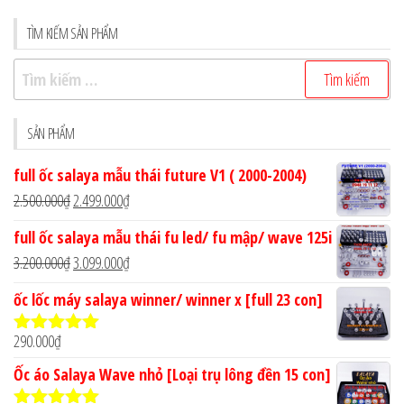
TÌM KIẾM SẢN PHẨM
Tìm
kiếm
cho:
SẢN PHẨM
full ốc salaya mẫu thái future V1 ( 2000-2004)
Giá
Giá
2.500.000
₫
2.499.000
₫
gốc
hiện
full ốc salaya mẫu thái fu led/ fu mập/ wave 125i
là:
tại
Giá
Giá
3.200.000
₫
3.099.000
₫
2.500.000₫.
là:
gốc
hiện
ốc lốc máy salaya winner/ winner x [full 23 con]
2.499.000₫.
là:
tại
3.200.000₫.
là:
290.000
₫
Được xếp
3.099.000₫.
hạng
4.90
5
Ốc áo Salaya Wave nhỏ [Loại trụ lông đền 15 con]
sao