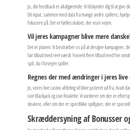
Jo, din feedback er altafgørende. Vi tilskynder dig til at give
Dit input, sammen med data fra mange andre spillere, hjælpe
fokusere på. Det er fællesskabet, der viser vejen.
Vil jeres kampagner blive mere danske
Det er planen. Vi bestræber os på at designe kampagner, de
fair tilbud med reel værdi. Forvent flere tilbud med frie omdr
spil, du i forvejen spiller.
Regnes der med ændringer i jeres live 
Jo, vores live casino afdeling vil blive justeret ud fra, hvad 
Live Blackjack og Live Roulette. Vi vurderer om der er efte
dealere, eller om der er specifikke spiltyper, der er specie
Skræddersyning af Bonusser o