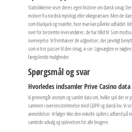
Statistikkerne viser deres egen historie om dansk smag. D
motiver fra nordisk mytologi eller vikingeæraen. Men de dan
som blackjack og roulette, hvor man kan påvirke udfaldet. A
over for bestemte leverandører, de har tillid til. Som modsv
overvejelse. Vi fremhæver de udgivelser, der jævnligt benytt
som vi tror passer til den smag, vi ser. Ligevægten er nøglen:
fængslende muligheder.
Spørgsmål og svar
Hvorledes indsamler Prive Casino dat
Vi gennemgår anonym og samlet data om, hvilke spil der er 
sammen i overensstemmelse med GDPR og dansk lov. Vi ser
anmeldelser. Vi følger ikke den enkelte spillers adfærd på e
samlede udvalg og oplevelsen for alle brugere.