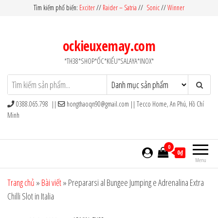
Skip
Tìm kiếm phổ biến:
Exciter
//
Raider – Satria
//
Sonic
//
Winner
to
the
ockieuxemay.com
content
*TH38*SHOP*ỐC*KIỂU*SALAYA*INOX*
0388.065.798 ||
hongthaoqn90@gmail.com
|| Tecco Home, An Phú, Hồ Chí
Minh
0
0₫
Menu
Trang chủ
»
Bài viết
»
Prepararsi al Bungee Jumping e Adrenalina Extra
Chilli Slot in Italia