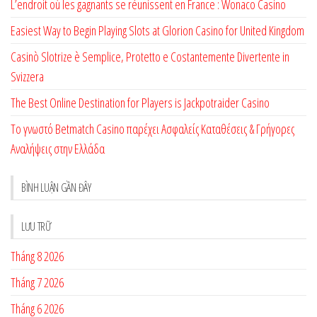
L’endroit où les gagnants se réunissent en France : Wonaco Casino
Easiest Way to Begin Playing Slots at Glorion Casino for United Kingdom
Casinò Slotrize è Semplice, Protetto e Costantemente Divertente in
Svizzera
The Best Online Destination for Players is Jackpotraider Casino
Το γνωστό Betmatch Casino παρέχει Ασφαλείς Καταθέσεις & Γρήγορες
Αναλήψεις στην Ελλάδα
BÌNH LUẬN GẦN ĐÂY
LƯU TRỮ
Tháng 8 2026
Tháng 7 2026
Tháng 6 2026