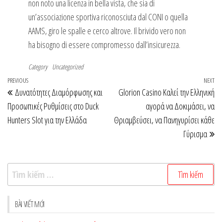
non noto una licenza in bella vista, che sia di
un’associazione sportiva riconosciuta dal CONI o quella
AAMS, giro le spalle e cerco altrove. Il brivido vero non
ha bisogno di essere compromesso dall’insicurezza.
Category
Uncategorized
Điều
Previous
PREVIOUS
NEXT
Ne
Δυνατότητες Διαμόρφωσης και
Glorion Casino Καλεί την Ελληνική
hướng
Post
Po
Προσωπικές Ρυθμίσεις στο Duck
αγορά να Δοκιμάσει, να
bài
Hunters Slot για την Ελλάδα
Θριαμβεύσει, να Πανηγυρίσει κάθε
viết
Γύρισμα
Tìm
kiếm
cho:
BÀI VIẾT MỚI