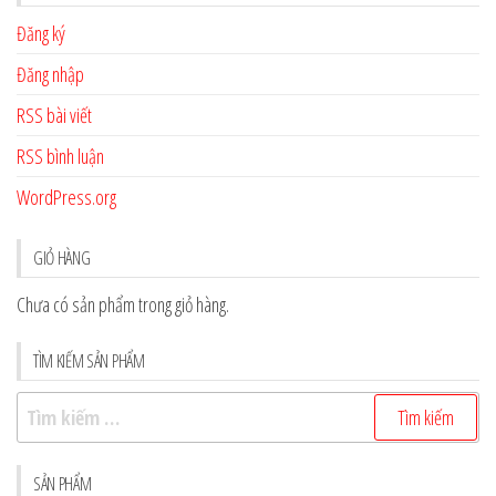
Đăng ký
Đăng nhập
RSS bài viết
RSS bình luận
WordPress.org
GIỎ HÀNG
Chưa có sản phẩm trong giỏ hàng.
TÌM KIẾM SẢN PHẨM
Tìm
kiếm
cho:
SẢN PHẨM