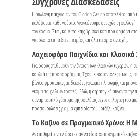
Σύγχρονες Διασκέδασεις
Η συλλογή παιχνιδιών του Glorion Casino αποτελείται από 
καλύψουμε κάθε γούστο. Ανανεώνουμε συνεχώς τη συλλογή μ
τον κόσμο. Έτσι, κάθε παίκτης βρίσκει κάτι που αρμόζει στο
για όλα τα επίπεδα εμπειρίας και όλα τα όρια αντοχής.
Λαχειοφόρα Παιχνίδια και Κλασικά
Για όσους επιθυμούν την ένταση των κλασικών τυχερών, η 
καρδιά της προσφοράς μας. Έχουμε εκατοντάδες τίτλους, α
βίντεο φρουτάκτες με δεκάδες γραμμές πληρωμής και μπόνο
γκάμα παιχνιδιών τραπέζι. Εδώ, η στρατηγική συναντά την τ
συναρπαστικό γύρισμα της ρουλέτας μέχρι τη λογική του μ
προσομοιώσεις για μια εμπειρία που μοιάζει καζίνο.
Το Καζίνο σε Πραγματικό Χρόνο: Η Μ
Αν επιθυμείτε να νιώσετε σαν να είστε σε πραγματικό καζίν