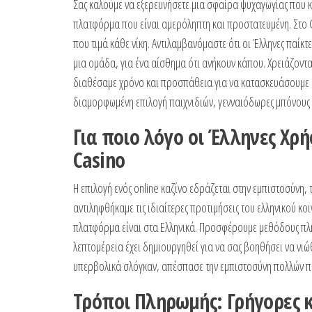
Σας καλούμε να εξερευνήσετε μια σφαίρα ψυχαγωγίας που κα
πλατφόρμα που είναι αμερόληπτη και προστατευμένη. Στο Gl
που τιμά κάθε νίκη. Αντιλαμβανόμαστε ότι οι Έλληνες παίκτ
μια ομάδα, για ένα αίσθημα ότι ανήκουν κάπου. Χρειάζονται
διαθέσαμε χρόνο και προσπάθεια για να κατασκευάσουμε έν
διαμορφωμένη επιλογή παιχνιδιών, γενναιόδωρες μπόνους κα
Για ποιο λόγο οι Έλληνες Χρή
Casino
Η επιλογή ενός online καζίνο εδράζεται στην εμπιστοσύνη, 
αντιληφθήκαμε τις ιδιαίτερες προτιμήσεις του ελληνικού κο
πλατφόρμα είναι στα Ελληνικά. Προσφέρουμε μεθόδους πλη
λεπτομέρεια έχει δημιουργηθεί για να σας βοηθήσει να νιώθ
υπερβολικά σλόγκαν, απέσπασε την εμπιστοσύνη πολλών πα
Τρόποι Πληρωμής: Γρήγορες 