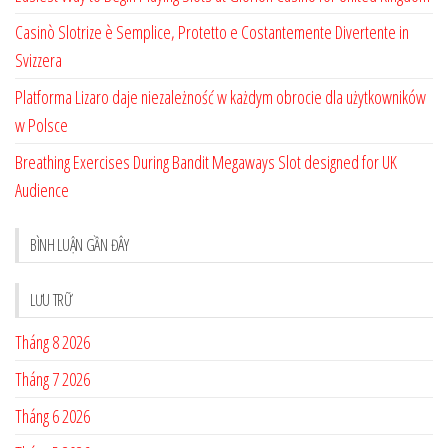
Casinò Slotrize è Semplice, Protetto e Costantemente Divertente in
Svizzera
Platforma Lizaro daje niezależność w każdym obrocie dla użytkowników
w Polsce
Breathing Exercises During Bandit Megaways Slot designed for UK
Audience
BÌNH LUẬN GẦN ĐÂY
LƯU TRỮ
Tháng 8 2026
Tháng 7 2026
Tháng 6 2026