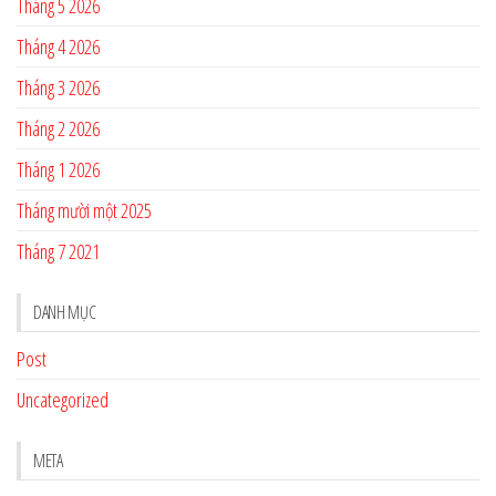
Tháng 5 2026
Tháng 4 2026
Tháng 3 2026
Tháng 2 2026
Tháng 1 2026
Tháng mười một 2025
Tháng 7 2021
DANH MỤC
Post
Uncategorized
META