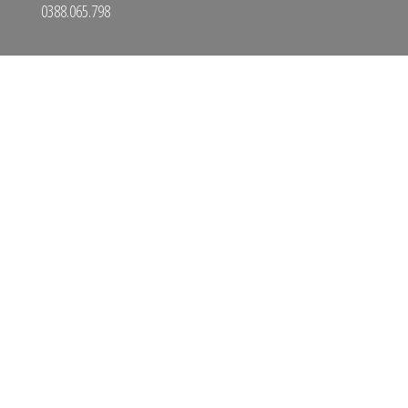
0388.065.798