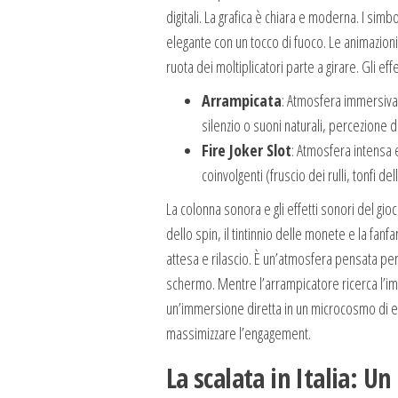
digitali. La grafica è chiara e moderna. I sim
elegante con un tocco di fuoco. Le animazion
ruota dei moltiplicatori parte a girare. Gli eff
Arrampicata
: Atmosfera immersiva 
silenzio o suoni naturali, percezione d
Fire Joker Slot
: Atmosfera intensa e 
coinvolgenti (fruscio dei rulli, tonfi de
La colonna sonora e gli effetti sonori del gioco
dello spin, il tintinnio delle monete e la fanf
attesa e rilascio. È un’atmosfera pensata per
schermo. Mentre l’arrampicatore ricerca l’imme
un’immersione diretta in un microcosmo di ec
massimizzare l’engagement.
La scalata in Italia: U