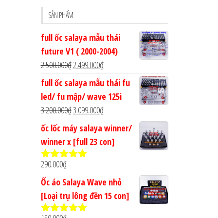
cho:
SẢN PHẨM
full ốc salaya mẫu thái
future V1 ( 2000-2004)
Giá
Giá
2.500.000
₫
2.499.000
₫
gốc
hiện
full ốc salaya mẫu thái fu
là:
tại
led/ fu mập/ wave 125i
2.500.000₫.
là:
Giá
Giá
3.200.000
₫
3.099.000
₫
2.499.000₫.
gốc
hiện
ốc lốc máy salaya winner/
là:
tại
winner x [full 23 con]
3.200.000₫.
là:
290.000
₫
3.099.000₫.
Được xếp
hạng
4.90
5
Ốc áo Salaya Wave nhỏ
sao
[Loại trụ lông đền 15 con]