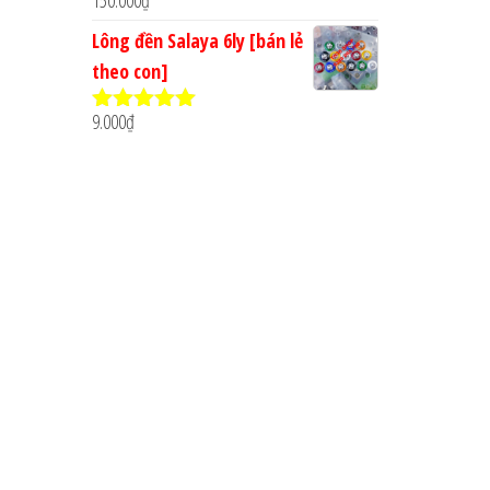
150.000
₫
Được xếp
hạng
5.00
5
Lông đền Salaya 6ly [bán lẻ
sao
theo con]
9.000
₫
Được xếp
hạng
5.00
5
sao