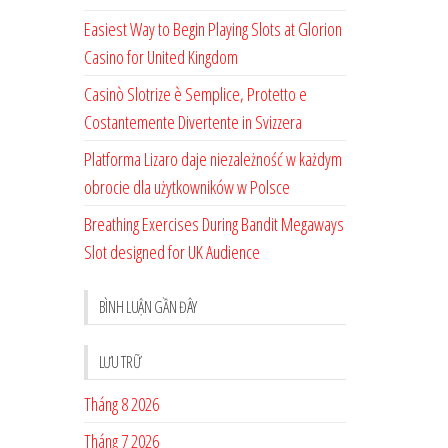
Easiest Way to Begin Playing Slots at Glorion
Casino for United Kingdom
Casinò Slotrize è Semplice, Protetto e
Costantemente Divertente in Svizzera
Platforma Lizaro daje niezależność w każdym
obrocie dla użytkowników w Polsce
Breathing Exercises During Bandit Megaways
Slot designed for UK Audience
BÌNH LUẬN GẦN ĐÂY
LƯU TRỮ
Tháng 8 2026
Tháng 7 2026