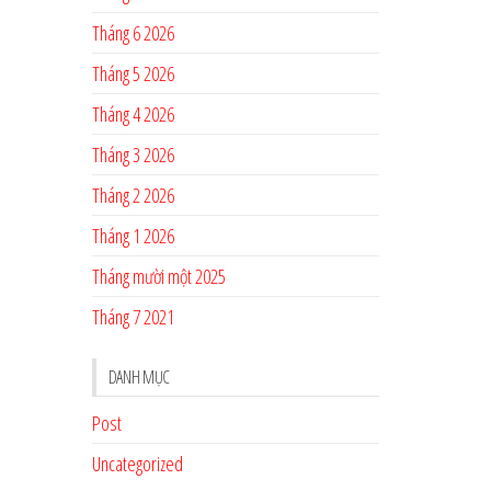
Tháng 6 2026
Tháng 5 2026
Tháng 4 2026
Tháng 3 2026
Tháng 2 2026
Tháng 1 2026
Tháng mười một 2025
Tháng 7 2021
DANH MỤC
Post
Uncategorized