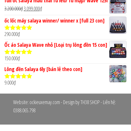
full ốc salaya mẫu thái fu led/ fu mập/ wave 125i
là:
tại
Giá
Giá
3.200.000
₫
3.099.000
₫
2.500.000₫.
là:
gốc
hiện
ốc lốc máy salaya winner/ winner x [full 23 con]
2.499.000₫.
là:
tại
3.200.000₫.
là:
290.000
₫
Được xếp
3.099.000₫.
hạng
4.90
5
Ốc áo Salaya Wave nhỏ [Loại trụ lông đền 15 con]
sao
150.000
₫
Được xếp
hạng
5.00
5
Lông đền Salaya 6ly [bán lẻ theo con]
sao
9.000
₫
Được xếp
hạng
5.00
5
sao
Website: ockieuxemay.com - Design by TH38 SHOP - Liên hệ:
0388.065.798