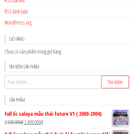
RSS bài viết
RSS bình luận
WordPress.org
GIỎ HÀNG
Chưa có sản phẩm trong giỏ hàng.
TÌM KIẾM SẢN PHẨM
Tìm
kiếm
cho:
SẢN PHẨM
full ốc salaya mẫu thái future V1 ( 2000-2004)
Giá
Giá
2.500.000
₫
2.499.000
₫
gốc
hiện