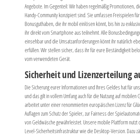
Angebote. Im Gegenteil: Wir haben regelmäßig Promotionen, die
Handy-Community konzipiert sind. Sie umfassen Freispielen fü
Bonusguthaben, die ihr mobil einlösen könnt, bis hin zu exklus
ihr direkt vom Smartphone aus teilnehmt. Alle Bonusbedingung
einsehbar und die Umsatzanforderungen könnt ihr natürlich eb
erfüllen. Wir stellen sicher, dass ihr für eure Beständigkeit be
vom verwendeten Gerät.
Sicherheit und Lizenzerteilung a
Die Sicherung eurer Informationen und Ihres Geldes hat für u
und das gilt in vollem Umfang auch für die Nutzung auf mobilen 
arbeitet unter einer renommierten europäischen Lizenz für Glü
Auflagen zum Schutz der Spieler, zur Fairness der Spielautoma
von Geldwäsche gewährleistet. Unsere mobile Plattform nutzt 
Level-Sicherheitsinfrastruktur wie die Desktop-Version. Dazu z