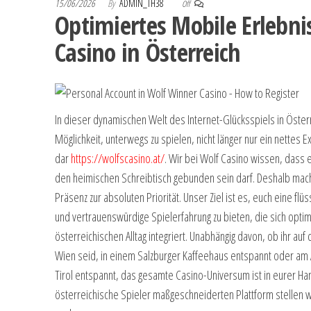
15/06/2026
By
ADMIN_TH38
Off
Optimiertes Mobile Erlebni
Casino in Österreich
In dieser dynamischen Welt des Internet-Glücksspiels in Österre
Möglichkeit, unterwegs zu spielen, nicht länger nur ein nettes E
dar
https://wolfscasino.at/
. Wir bei Wolf Casino wissen, dass 
den heimischen Schreibtisch gebunden sein darf. Deshalb mac
Präsenz zur absoluten Priorität. Unser Ziel ist es, euch eine flü
und vertrauenswürdige Spielerfahrung zu bieten, die sich optim
österreichischen Alltag integriert. Unabhängig davon, ob ihr auf
Wien seid, in einem Salzburger Kaffeehaus entspannt oder am 
Tirol entspannt, das gesamte Casino-Universum ist in eurer Han
österreichische Spieler maßgeschneiderten Plattform stellen wir