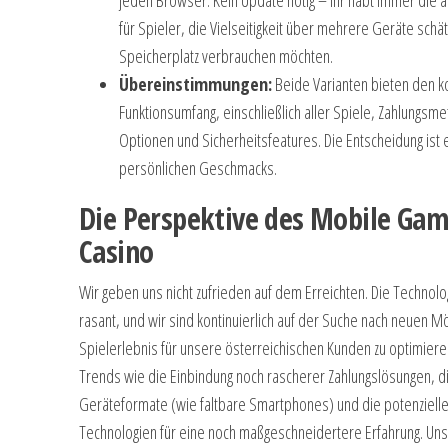
jeden Browser. Kein Update nötig – ihr habt immer die ak
für Spieler, die Vielseitigkeit über mehrere Geräte schä
Speicherplatz verbrauchen möchten.
Übereinstimmungen:
Beide Varianten bieten den 
Funktionsumfang, einschließlich aller Spiele, Zahlungsm
Optionen und Sicherheitsfeatures. Die Entscheidung ist 
persönlichen Geschmacks.
Die Perspektive des Mobile Gam
Casino
Wir geben uns nicht zufrieden auf dem Erreichten. Die Technolog
rasant, und wir sind kontinuierlich auf der Suche nach neuen M
Spielerlebnis für unsere österreichischen Kunden zu optimiere
Trends wie die Einbindung noch rascherer Zahlungslösungen, 
Geräteformate (wie faltbare Smartphones) und die potenzielle
Technologien für eine noch maßgeschneidertere Erfahrung. Uns