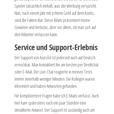
Spieler tatsächlich einhält, was die Werbung verspricht.
Nun, nach einem Jahr mit echtem Geld auf dem Konto,
sind die Fakten klar. Diese Bilanz präsentiert meine
Gewinne und Verluste, aber vor allem, ob man sich auf
den Anbieter verlassen kann.
Service und Support-Erlebnis
Der Support von Azurslot ist jederzeit auch auf Deutsch
erreichbar. Man kontaktiert ihn am besten per Direktchat
oder E-Mail. Der Live-Chat reagierte in meinen Tests
immer innerhalb weniger Minuten. Die Kollegen waren
informiert und haben Antworten gefunden.
Für kompliziertere Fragen habe ich E-Mails verfasst. Auch
hier kam spätestens nach ein paar Stunden eine
detaillierte Antwort. Der Support ist zuständig auch um