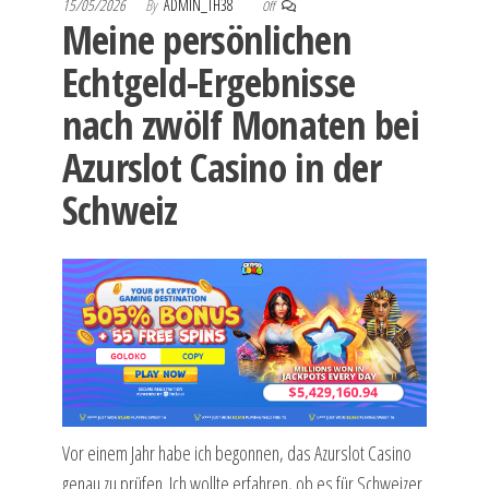
15/05/2026
By
ADMIN_TH38
Off
Meine persönlichen
Echtgeld-Ergebnisse
nach zwölf Monaten bei
Azurslot Casino in der
Schweiz
Vor einem Jahr habe ich begonnen, das Azurslot Casino
genau zu prüfen. Ich wollte erfahren, ob es für Schweizer