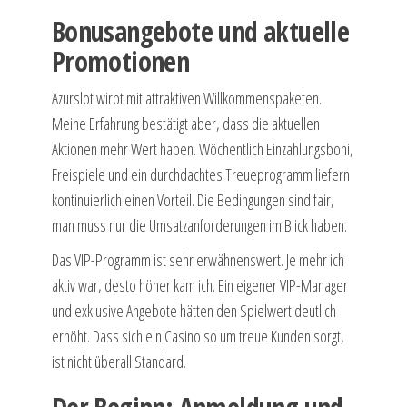
Bonusangebote und aktuelle
Promotionen
Azurslot wirbt mit attraktiven Willkommenspaketen.
Meine Erfahrung bestätigt aber, dass die aktuellen
Aktionen mehr Wert haben. Wöchentlich Einzahlungsboni,
Freispiele und ein durchdachtes Treueprogramm liefern
kontinuierlich einen Vorteil. Die Bedingungen sind fair,
man muss nur die Umsatzanforderungen im Blick haben.
Das VIP-Programm ist sehr erwähnenswert. Je mehr ich
aktiv war, desto höher kam ich. Ein eigener VIP-Manager
und exklusive Angebote hätten den Spielwert deutlich
erhöht. Dass sich ein Casino so um treue Kunden sorgt,
ist nicht überall Standard.