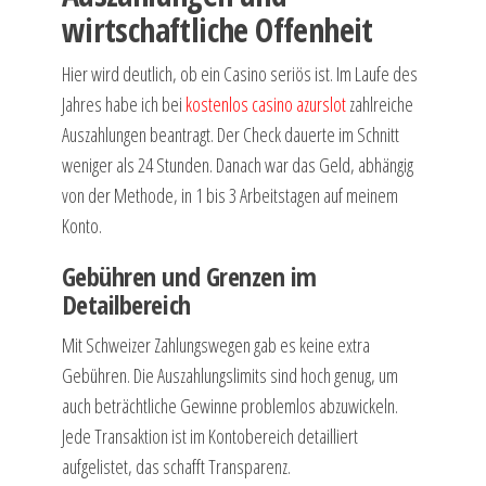
wirtschaftliche Offenheit
Hier wird deutlich, ob ein Casino seriös ist. Im Laufe des
Jahres habe ich bei
kostenlos casino azurslot
zahlreiche
Auszahlungen beantragt. Der Check dauerte im Schnitt
weniger als 24 Stunden. Danach war das Geld, abhängig
von der Methode, in 1 bis 3 Arbeitstagen auf meinem
Konto.
Gebühren und Grenzen im
Detailbereich
Mit Schweizer Zahlungswegen gab es keine extra
Gebühren. Die Auszahlungslimits sind hoch genug, um
auch beträchtliche Gewinne problemlos abzuwickeln.
Jede Transaktion ist im Kontobereich detailliert
aufgelistet, das schafft Transparenz.