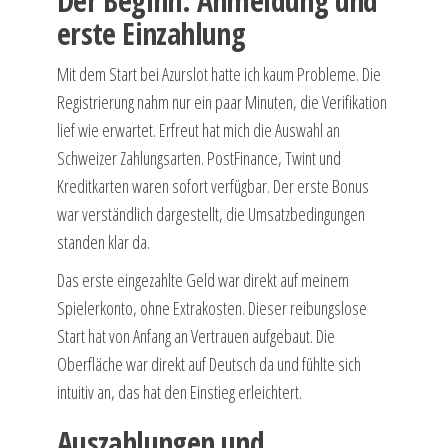
Der Beginn: Anmeldung und
erste Einzahlung
Mit dem Start bei Azurslot hatte ich kaum Probleme. Die
Registrierung nahm nur ein paar Minuten, die Verifikation
lief wie erwartet. Erfreut hat mich die Auswahl an
Schweizer Zahlungsarten. PostFinance, Twint und
Kreditkarten waren sofort verfügbar. Der erste Bonus
war verständlich dargestellt, die Umsatzbedingungen
standen klar da.
Das erste eingezahlte Geld war direkt auf meinem
Spielerkonto, ohne Extrakosten. Dieser reibungslose
Start hat von Anfang an Vertrauen aufgebaut. Die
Oberfläche war direkt auf Deutsch da und fühlte sich
intuitiv an, das hat den Einstieg erleichtert.
Auszahlungen und