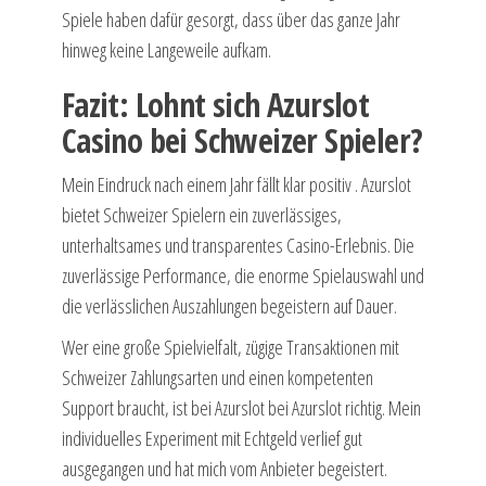
Spiele haben dafür gesorgt, dass über das ganze Jahr
hinweg keine Langeweile aufkam.
Fazit: Lohnt sich Azurslot
Casino bei Schweizer Spieler?
Mein Eindruck nach einem Jahr fällt klar positiv . Azurslot
bietet Schweizer Spielern ein zuverlässiges,
unterhaltsames und transparentes Casino-Erlebnis. Die
zuverlässige Performance, die enorme Spielauswahl und
die verlässlichen Auszahlungen begeistern auf Dauer.
Wer eine große Spielvielfalt, zügige Transaktionen mit
Schweizer Zahlungsarten und einen kompetenten
Support braucht, ist bei Azurslot bei Azurslot richtig. Mein
individuelles Experiment mit Echtgeld verlief gut
ausgegangen und hat mich vom Anbieter begeistert.