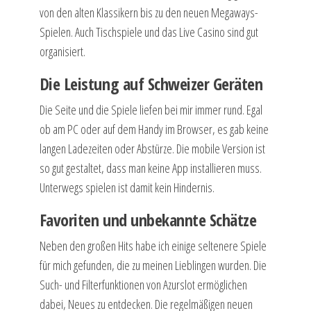
von den alten Klassikern bis zu den neuen Megaways-
Spielen. Auch Tischspiele und das Live Casino sind gut
organisiert.
Die Leistung auf Schweizer Geräten
Die Seite und die Spiele liefen bei mir immer rund. Egal
ob am PC oder auf dem Handy im Browser, es gab keine
langen Ladezeiten oder Abstürze. Die mobile Version ist
so gut gestaltet, dass man keine App installieren muss.
Unterwegs spielen ist damit kein Hindernis.
Favoriten und unbekannte Schätze
Neben den großen Hits habe ich einige seltenere Spiele
für mich gefunden, die zu meinen Lieblingen wurden. Die
Such- und Filterfunktionen von Azurslot ermöglichen
dabei, Neues zu entdecken. Die regelmäßigen neuen