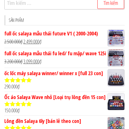
kiếm
cho:
SẢN PHẨM
full ốc salaya mẫu thái future V1 ( 2000-2004)
Giá
Giá
2.500.000
₫
2.499.000
₫
gốc
hiện
full ốc salaya mẫu thái fu led/ fu mập/ wave 125i
là:
tại
Giá
Giá
3.200.000
₫
3.099.000
₫
2.500.000₫.
là:
gốc
hiện
ốc lốc máy salaya winner/ winner x [full 23 con]
2.499.000₫.
là:
tại
3.200.000₫.
là:
290.000
₫
Được xếp
3.099.000₫.
hạng
4.90
5
Ốc áo Salaya Wave nhỏ [Loại trụ lông đền 15 con]
sao
150.000
₫
Được xếp
hạng
5.00
5
Lông đền Salaya 6ly [bán lẻ theo con]
sao