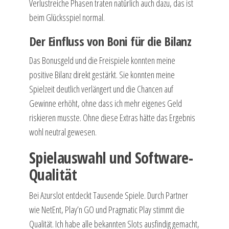
Verlustreiche Phasen traten natürlich auch dazu, das ist
beim Glücksspiel normal.
Der Einfluss von Boni für die Bilanz
Das Bonusgeld und die Freispiele konnten meine
positive Bilanz direkt gestärkt. Sie konnten meine
Spielzeit deutlich verlängert und die Chancen auf
Gewinne erhöht, ohne dass ich mehr eigenes Geld
riskieren musste. Ohne diese Extras hätte das Ergebnis
wohl neutral gewesen.
Spielauswahl und Software-
Qualität
Bei Azurslot entdeckt Tausende Spiele. Durch Partner
wie NetEnt, Play’n GO und Pragmatic Play stimmt die
Qualität. Ich habe alle bekannten Slots ausfindig gemacht,