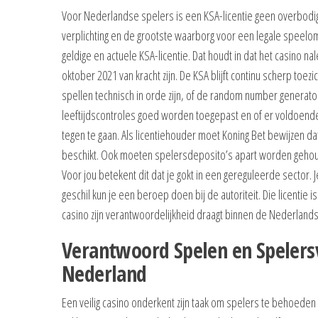
Voor Nederlandse spelers is een KSA-licentie geen overbodige 
verplichting en de grootste waarborg voor een legale speelom
geldige en actuele KSA-licentie. Dat houdt in dat het casino nal
oktober 2021 van kracht zijn. De KSA blijft continu scherp toezi
spellen technisch in orde zijn, of de random number generato
leeftijdscontroles goed worden toegepast en of er voldoend
tegen te gaan. Als licentiehouder moet Koning Bet bewijzen 
beschikt. Ook moeten spelersdeposito’s apart worden geho
Voor jou betekent dit dat je gokt in een gereguleerde sector. 
geschil kun je een beroep doen bij de autoriteit. Die licentie is
casino zijn verantwoordelijkheid draagt binnen de Nederland
Verantwoord Spelen en Spelersv
Nederland
Een veilig casino onderkent zijn taak om spelers te behoeden