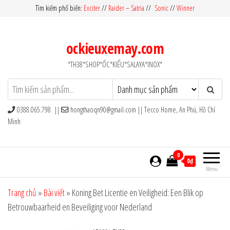
Skip
Tìm kiếm phổ biến:
Exciter
//
Raider – Satria
//
Sonic
//
Winner
to
the
ockieuxemay.com
content
*TH38*SHOP*ỐC*KIỂU*SALAYA*INOX*
0388.065.798 ||
hongthaoqn90@gmail.com
|| Tecco Home, An Phú, Hồ Chí
Minh
0
0₫
Menu
Trang chủ
»
Bài viết
»
Koning Bet Licentie en Veiligheid: Een Blik op
Betrouwbaarheid en Beveiliging voor Nederland