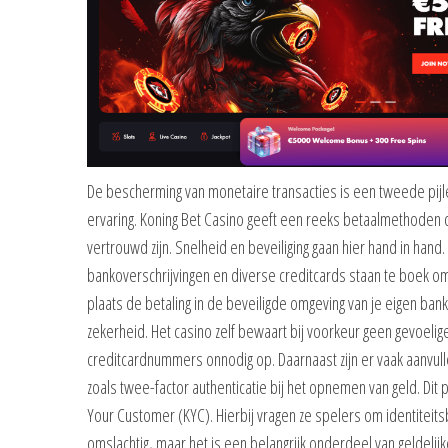
De bescherming van monetaire transacties is een tweede pij
ervaring. Koning Bet Casino geeft een reeks betaalmethoden d
vertrouwd zijn. Snelheid en beveiliging gaan hier hand in hand.
bankoverschrijvingen en diverse creditcards staan te boek om h
plaats de betaling in de beveiligde omgeving van je eigen ban
zekerheid. Het casino zelf bewaart bij voorkeur geen gevoeli
creditcardnummers onnodig op. Daarnaast zijn er vaak aanvul
zoals twee-factor authenticatie bij het opnemen van geld. Di
Your Customer (KYC). Hierbij vragen ze spelers om identiteits
omslachtig, maar het is een belangrijk onderdeel van geldelijk