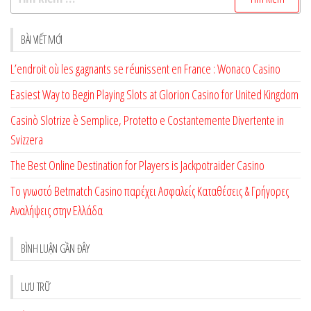
kiếm
cho:
BÀI VIẾT MỚI
L’endroit où les gagnants se réunissent en France : Wonaco Casino
Easiest Way to Begin Playing Slots at Glorion Casino for United Kingdom
Casinò Slotrize è Semplice, Protetto e Costantemente Divertente in
Svizzera
The Best Online Destination for Players is Jackpotraider Casino
Το γνωστό Betmatch Casino παρέχει Ασφαλείς Καταθέσεις & Γρήγορες
Αναλήψεις στην Ελλάδα
BÌNH LUẬN GẦN ĐÂY
LƯU TRỮ