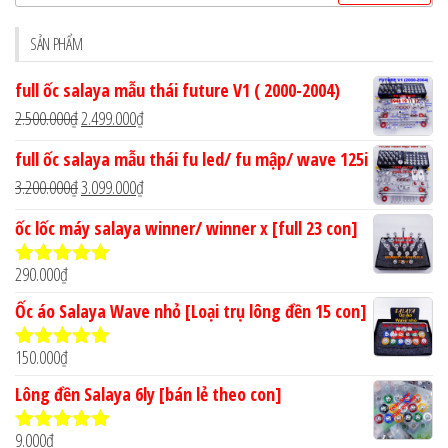
kiếm
cho:
SẢN PHẨM
full ốc salaya mẫu thái future V1 ( 2000-2004)
Giá
Giá
2.500.000
₫
2.499.000
₫
gốc
hiện
full ốc salaya mẫu thái fu led/ fu mập/ wave 125i
là:
tại
Giá
Giá
3.200.000
₫
3.099.000
₫
2.500.000₫.
là:
gốc
hiện
ốc lốc máy salaya winner/ winner x [full 23 con]
2.499.000₫.
là:
tại
3.200.000₫.
là:
290.000
₫
Được xếp
3.099.000₫.
hạng
4.90
5
Ốc áo Salaya Wave nhỏ [Loại trụ lông đền 15 con]
sao
150.000
₫
Được xếp
hạng
5.00
5
Lông đền Salaya 6ly [bán lẻ theo con]
sao
9.000
₫
Được xếp