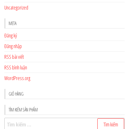
Uncategorized
META
Đăng ký
Đăng nhập
RSS bài viết
RSS bình luận
WordPress.org
GIỎ HÀNG
TÌM KIẾM SẢN PHẨM
Tìm