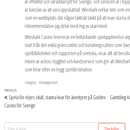
är effektivt och skräddarsytt för Sverige, och servicen är i toppk
är känslan av att vara uppskattad. Winshark verkar inte som en
som en webbplats där någon faktiskt tänkt på att man ska ha de
rekommendation jag delar med mig av utan tvivel.
Winshark Casino levererar en heltäckande spelupplevelse anp
start från det enkla gränssnittet och betalningssätten som Swis
spelbiblioteket och supporten på svenska, visar allt att besöka
mixen av action, trygghet och kundservice som gör att Winshark t
som letar efter en trygg speldestination.
Category
Uncategorized
Điều
Previous
PREVIOUS
Spela för nöjes skull, stanna kvar för äventyret på Goldex
Gambling Ha
hướng
Post
Casino för Sverige
bài
viết
Tìm