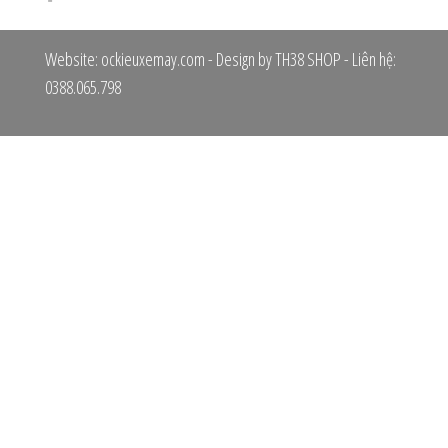
hạng
5.00
5
sao
Website: ockieuxemay.com - Design by TH38 SHOP - Liên hệ:
0388.065.798