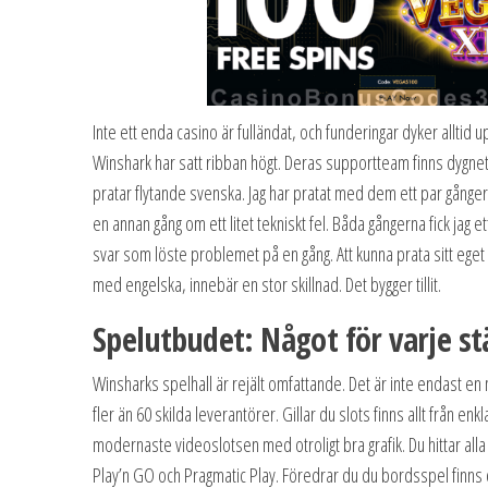
Inte ett enda casino är fulländat, och funderingar dyker alltid
Winshark har satt ribban högt. Deras supportteam finns dygnet 
pratar flytande svenska. Jag har pratat med dem ett par gånge
en annan gång om ett litet tekniskt fel. Båda gångerna fick jag et
svar som löste problemet på en gång. Att kunna prata sitt eget
med engelska, innebär en stor skillnad. Det bygger tillit.
Spelutbudet: Något för varje s
Winsharks spelhall är rejält omfattande. Det är inte endast en
fler än 60 skilda leverantörer. Gillar du slots finns allt från enk
modernaste videoslotsen med otroligt bra grafik. Du hittar al
Play’n GO och Pragmatic Play. Föredrar du du bordsspel finns 