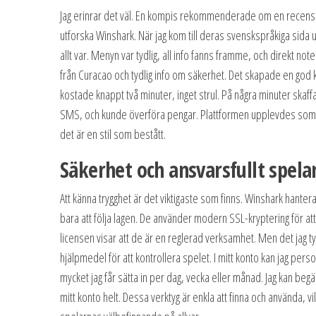
Jag erinrar det väl. En kompis rekommenderade om en recension
utforska Winshark. När jag kom till deras svenskspråkiga sida up
allt var. Menyn var tydlig, all info fanns framme, och direkt not
från Curacao och tydlig info om säkerhet. Det skapade en god k
kostade knappt två minuter, inget strul. På några minuter skaffa
SMS, och kunde överföra pengar. Plattformen upplevdes som de
det är en stil som bestått.
Säkerhet och ansvarsfullt spela
Att känna trygghet är det viktigaste som finns. Winshark hantera
bara att följa lagen. De använder modern SSL-kryptering för att
licensen visar att de är en reglerad verksamhet. Men det jag 
hjälpmedel för att kontrollera spelet. I mitt konto kan jag perso
mycket jag får sätta in per dag, vecka eller månad. Jag kan beg
mitt konto helt. Dessa verktyg är enkla att finna och använda, vi