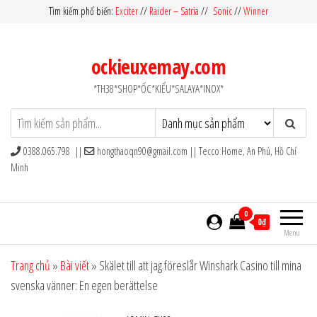
Skip
Tìm kiếm phổ biến:
Exciter
//
Raider – Satria
//
Sonic
//
Winner
to
the
ockieuxemay.com
content
*TH38*SHOP*ỐC*KIỂU*SALAYA*INOX*
0388.065.798 ||
hongthaoqn90@gmail.com
|| Tecco Home, An Phú, Hồ Chí
Minh
0
0₫
Menu
Trang chủ
»
Bài viết
»
Skälet till att jag föreslår Winshark Casino till mina
svenska vänner: En egen berättelse