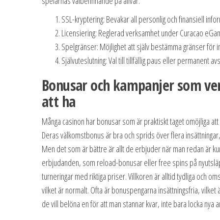
spelarnas välbefinnande på allvar.
SSL-kryptering: Bevakar all personlig och finansiell info
Licensiering: Reglerad verksamhet under Curacao eGam
Spelgränser: Möjlighet att själv bestämma gränser för i
Självuteslutning: Val till tillfällig paus eller permanent av
Bonusar och kampanjer som ver
att ha
Många casinon har bonusar som är praktiskt taget omöjliga att
Deras välkomstbonus är bra och sprids över flera insättningar,
Men det som är bättre är allt de erbjuder när man redan är kun
erbjudanden, som reload-bonusar eller free spins på nyutslä
turneringar med riktiga priser. Villkoren är alltid tydliga och om
vilket är normalt. Ofta är bonuspengarna insättningsfria, vilket ä
de vill belöna en för att man stannar kvar, inte bara locka nya a