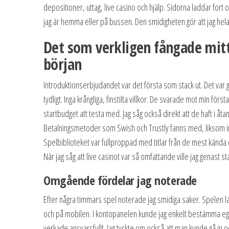
depositioner, uttag, live casino och hjälp. Sidorna laddar fort o
jag är hemma eller på bussen. Den smidigheten gör att jag hela t
Det som verkligen fångade mitt
början
Introduktionserbjudandet var det första som stack ut. Det var 
tydligt. Inga krångliga, finstilta villkor. De svarade mot min första
startbudget att testa med. Jag såg också direkt att de haft i åt
Betalningsmetoder som Swish och Trustly fanns med, liksom ins
Spelbiblioteket var fullproppad med titlar från de mest kända
När jag såg att live casinot var så omfattande ville jag genast s
Omgående fördelar jag noterade
Efter några timmars spel noterade jag smidiga saker. Spelen
och på mobilen. I kontopanelen kunde jag enkelt bestämma egn
verkade ansvarsfullt. Jag tyckte om också att man kunde gå in oc