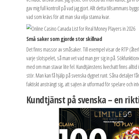
gav mig full kontroll på vad jag gjort. Allt detta tillsammans byg
vad som krävs för att man ska vilja stanna kvar.
Små saker som gjorde stor skillnad
Det finns massor av småsaker. Till exempel visar de RTP (återb
varje slotspelet, så man vet vad man ger sig in på. Sökfunktione
med om man stavar lite fel. Kundtjänstens livechatt finns alltid
stör. Man kan få hjälp på svenska dygnet runt. Såna detaljer få
faktiskt ansträngt sig, att sajten är utformad för spelare och i
Kundtjänst på svenska – en rikt