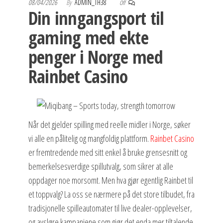
08/04/2026
By
ADMIN_TH38
Off
Din inngangsport til
gaming med ekte
penger i Norge med
Rainbet Casino
Når det gjelder spilling med reelle midler i Norge, søker
vi alle en pålitelig og mangfoldig plattform.
Rainbet Casino
er fremtredende med sitt enkel å bruke grensesnitt og
bemerkelsesverdige spillutvalg, som sikrer at alle
oppdager noe morsomt. Men hva gjør egentlig Rainbet til
et toppvalg? La oss se nærmere på det store tilbudet, fra
tradisjonelle spilleautomater til live dealer-opplevelser,
og avsløre kampanjene som gjør det enda mer tiltalende.