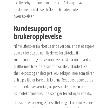
skjulte gebyrer, noe som forenkler å dra nytte av
fordelene med disse strålende tilbudene uten
overraskelser.
Kundesupport og
brukeropplevelse
Når vi utforsker Rainbet Casinos verden, er det et aspekt
som skiller seg ut, nemlig deres forpliktelse til
kundesupport og brukeropplevelse. Vi har observert at
plattformen tilbyr flere supportkanaler, inkludert live
chat, e-post og en detaljert FAQ-seksjon, noe som sikrer
at hjelp alltid er bare et klikk unna. Responstidene deres
er bemerkelsesverdige, og personalet er velinformert
og imøtekommende, noe som gjør feilsøkingen effektiv.
Dessuten er brukergrensesnittet elegant og intuitivt, noe