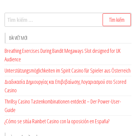
viết
Tìm
kiếm
cho:
BÀI VIẾT MỚI
Breathing Exercises During Bandit Megaways Slot designed for UK
Audience
Unterstützungsmöglichkeiten im Spirit Casino für Spieler aus Österreich
Διαδικασία Δημιουργίας και Επιβεβαίωσης Λογαριασμού στο Scored
Casino
Thrillsy Casino Tastenkombinationen entdeckt – Der Power-User-
Guide
¿Cómo se sitúa Rainbet Casino con la oposición en España?