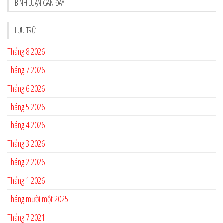
BÌNH LUẬN GẦN ĐÂY
LƯU TRỮ
Tháng 8 2026
Tháng 7 2026
Tháng 6 2026
Tháng 5 2026
Tháng 4 2026
Tháng 3 2026
Tháng 2 2026
Tháng 1 2026
Tháng mười một 2025
Tháng 7 2021