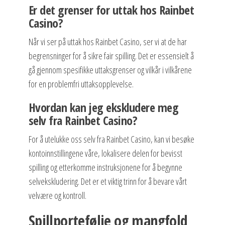
Er det grenser for uttak hos Rainbet
Casino?
Når vi ser på uttak hos Rainbet Casino, ser vi at de har
begrensninger for å sikre fair spilling. Det er essensielt å
gå gjennom spesifikke uttaksgrenser og vilkår i vilkårene
for en problemfri uttaksopplevelse.
Hvordan kan jeg ekskludere meg
selv fra Rainbet Casino?
For å utelukke oss selv fra Rainbet Casino, kan vi besøke
kontoinnstillingene våre, lokalisere delen for bevisst
spilling og etterkomme instruksjonene for å begynne
selvekskludering. Det er et viktig trinn for å bevare vårt
velvære og kontroll.
Spillportefølje og mangfold