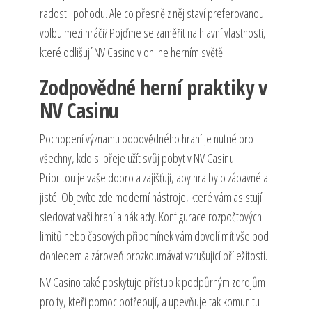
radost i pohodu. Ale co přesně z něj staví preferovanou
volbu mezi hráči? Pojďme se zaměřit na hlavní vlastnosti,
které odlišují NV Casino v online herním světě.
Zodpovědné herní praktiky v
NV Casinu
Pochopení významu odpovědného hraní je nutné pro
všechny, kdo si přeje užít svůj pobyt v NV Casinu.
Prioritou je vaše dobro a zajišťují, aby hra bylo zábavné a
jisté. Objevíte zde moderní nástroje, které vám asistují
sledovat vaši hraní a náklady. Konfigurace rozpočtových
limitů nebo časových připomínek vám dovolí mít vše pod
dohledem a zároveň prozkoumávat vzrušující příležitosti.
NV Casino také poskytuje přístup k podpůrným zdrojům
pro ty, kteří pomoc potřebují, a upevňuje tak komunitu