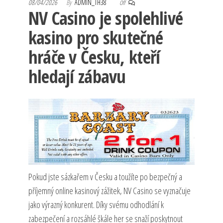
08/04/2026
By
ADMIN_TH38
Off
NV Casino je spolehlivé
kasino pro skutečné
hráče v Česku, kteří
hledají zábavu
Pokud jste sázkařem v Česku a toužíte po bezpečný a
příjemný online kasinový zážitek, NV Casino se vyznačuje
jako výrazný konkurent. Díky svému odhodlání k
zabezpečení a rozsáhlé škále her se snaží poskytnout