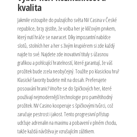
kvalita
Jakmile vstoupíte do pulzujícího světa NV Casina v České
republice, brzy zjistíte, že volba her je klíčovým prvkem,
který nutí hráče se navracet. Díky impozantní nabídce
slotů, stolních her a her s živým krupiérem si zde každý
najde to své. Najdete zde inovativní tituly s úžasnou
grafikou a pohlcující hratelností, které garantují, že váš
prožitek bude zcela neobyčejný. Toužíte po klasickou hru?
Klasické favority budete mít na dosah. Preferujete
posouvání hranic? Vnořte se do špičkových her, které
používají nejmodernější technologie pro pamětihodný
prožitek. NV Casino kooperuje s špičkovými tvůrci, což
zaručuje pestrost i jakost. Tento progresivní přístup
udržuje adrenalin na maximu a pobavení v plném chodu,
takže každá návštěva je vzrušujícím zážitkem.