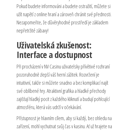
Pokud budete informováni a budete ostražití, můžete si
užít napětí z online hraní a zároveň chránit své přednosti.
Nezapomeňte, že důvěryhodné prostředí je základem
nepřetržité zábavy!
Uživatelská zkušenost:
Interface a dostupnost
Při procházení v NV Casinu uživatelsky přívětivé rozhraní
pozoruhodně zlepší váš herní zážitek. Rozvržení je
intuitivní, takže si můžete snadno a bez komplikací najít
své oblíbené hry. Atraktivní grafika a hladké přechody
zajišťují hladký pocit z každého kliknutí a budují pohlcující
atmosféru, která vás udrží v očekávání.
Přístupnost je hlavním cílem, aby si každý, bez ohledu na
zařízení, mohl vychutnat svůj čas v kasinu. Ať už hrajete na