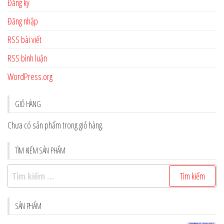
Đăng ký
Đăng nhập
RSS bài viết
RSS bình luận
WordPress.org
GIỎ HÀNG
Chưa có sản phẩm trong giỏ hàng.
TÌM KIẾM SẢN PHẨM
Tìm
kiếm
cho:
SẢN PHẨM