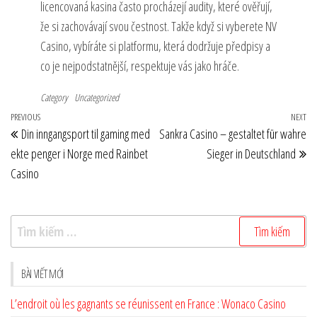
licencovaná kasina často procházejí audity, které ověřují,
že si zachovávají svou čestnost. Takže když si vyberete NV
Casino, vybíráte si platformu, která dodržuje předpisy a
co je nejpodstatnější, respektuje vás jako hráče.
Category
Uncategorized
Điều
Previous
PREVIOUS
NEXT
Ne
Din inngangsport til gaming med
Sankra Casino – gestaltet für wahre
hướng
Post
Po
ekte penger i Norge med Rainbet
Sieger in Deutschland
bài
Casino
viết
Tìm
kiếm
cho:
BÀI VIẾT MỚI
L’endroit où les gagnants se réunissent en France : Wonaco Casino