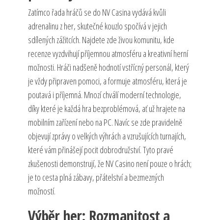
Zatímco řada hráčů se do NV Casina vydává kvůli
adrenalinu z her, skutečné kouzlo spočívá v jejich
sdílených zážitcích. Najdete zde živou komunitu, kde
recenze vyzdvihují příjemnou atmosféru a kreativní herní
možnosti. Hráči nadšeně hodnotí vstřícný personál, který
je vždy připraven pomoci, a formuje atmosféru, která je
poutavá i příjemná. Mnozí chválí moderní technologie,
díky které je každá hra bezproblémová, ať už hrajete na
mobilním zařízení nebo na PC. Navíc se zde pravidelně
objevují zprávy o velkých výhrách a vzrušujících turnajích,
které vám přinášejí pocit dobrodružství. Tyto pravé
zkušenosti demonstrují, že NV Casino není pouze o hrách;
je to cesta plná zábavy, přátelství a bezmezných
možností.
Výběr her: Rozmanitost a