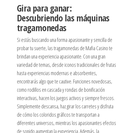
Gira para ganar:
Descubriendo las máquinas
tragamonedas
Si estás buscando una forma apasionante y sencilla de
probar tu suerte, las tragamonedas de Mafia Casino te
brindan una experiencia apasionante. Con una gran
variedad de temas, desde iconos tradicionales de frutas
hasta experiencias modernas e absorbentes,
encontrarás algo que te cautive. Funciones novedosas,
como rodillos en cascada y rondas de bonificación
interactivas, hacen los juegos activos y siempre frescos.
Simplemente descansa, haz girar los carretes y disfruta
de cómo los coloridos gráficos te transportan a
diferentes universos, mientras los apasionantes efectos
de sonido aumentan la experiencia. Además, la