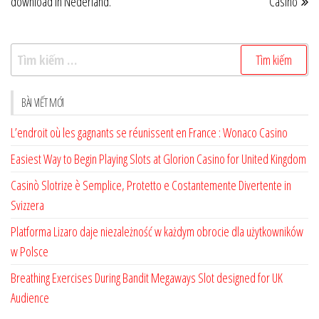
download in Nederland.
Casino
viết
Tìm
kiếm
cho:
BÀI VIẾT MỚI
L’endroit où les gagnants se réunissent en France : Wonaco Casino
Easiest Way to Begin Playing Slots at Glorion Casino for United Kingdom
Casinò Slotrize è Semplice, Protetto e Costantemente Divertente in
Svizzera
Platforma Lizaro daje niezależność w każdym obrocie dla użytkowników
w Polsce
Breathing Exercises During Bandit Megaways Slot designed for UK
Audience