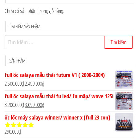
Chưa có sản phẩm trong giỏ hàng.
TÌM KIẾM SẢN PHẨM
Tìm
kiếm
cho:
SẢN PHẨM
full ốc salaya mẫu thái future V1 ( 2000-2004)
Giá
Giá
2.500.000
₫
2.499.000
₫
gốc
hiện
full ốc salaya mẫu thái fu led/ fu mập/ wave 125i
là:
tại
Giá
Giá
3.200.000
₫
3.099.000
₫
2.500.000₫.
là:
gốc
hiện
ốc lốc máy salaya winner/ winner x [full 23 con]
2.499.000₫.
là:
tại
3.200.000₫.
là:
290.000
₫
Được xếp