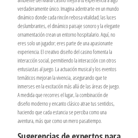
verdaderamente único. Imagina adentrarte en un mundo
dinámico donde cada rincón rebosa vitalidad; las luces
deslumbrantes, el dinámico paisaje sonoro y la elegante
ornamentación crean un entorno hospitalario. Aquí, no
eres solo un jugador; eres parte de una apasionante
experiencia. El creativo diseño del casino fomenta la
interacción social, permitiendo la interacción con otros
entusiastas al juego. La actuación musical y los eventos
temáticos mejoran la vivencia, asegurando que te
inmerses en la excitación más allá de las áreas de juego.
A medida que recorres el lugar, la combinación de
diseño moderno y encanto clásico atrae tus sentidos,
haciendo que cada estancia se perciba como una
aventura, más que como un mero pasatiempo.
Sugerencias de expertos para