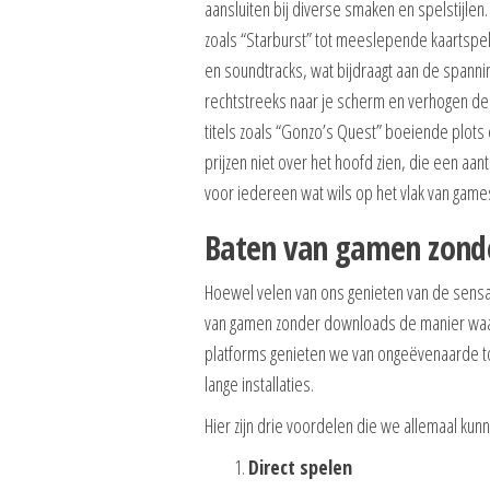
aansluiten bij diverse smaken en spelstijle
zoals “Starburst” tot meeslepende kaartspell
en soundtracks, wat bijdraagt aan de spannin
rechtstreeks naar je scherm en verhogen de
titels zoals “Gonzo’s Quest” boeiende plots
prijzen niet over het hoofd zien, die een aant
voor iedereen wat wils op het vlak van games
Baten van gamen zond
Hoewel velen van ons genieten van de sensa
van gamen zonder downloads de manier waaro
platforms genieten we van ongeëvenaarde to
lange installaties.
Hier zijn drie voordelen die we allemaal kun
Direct spelen