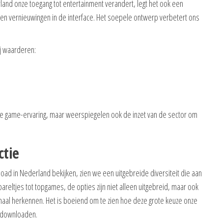
d onze toegang tot entertainment verandert, legt het ook een
 en vernieuwingen in de interface. Het soepele ontwerp verbetert ons
ij waarderen:
ze game-ervaring, maar weerspiegelen ook de inzet van de sector om
ctie
ad in Nederland bekijken, zien we een uitgebreide diversiteit die aan
areltjes tot topgames, de opties zijn niet alleen uitgebreid, maar ook
maal herkennen. Het is boeiend om te zien hoe deze grote keuze onze
n downloaden.