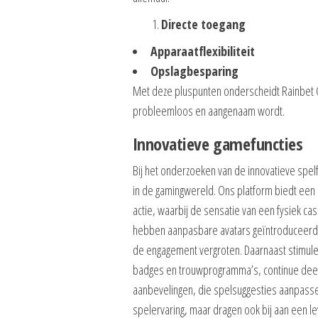
Directe toegang
Apparaatflexibiliteit
Opslagbesparing
Met deze pluspunten onderscheidt Rainbet C
probleemloos en aangenaam wordt.
Innovatieve gamefuncties
Bij het onderzoeken van de innovatieve spel
in de gamingwereld. Ons platform biedt een
actie, waarbij de sensatie van een fysiek c
hebben aanpasbare avatars geïntroduceerd
de engagement vergroten. Daarnaast stimulee
badges en trouwprogramma’s, continue deel
aanbevelingen, die spelsuggesties aanpassen
spelervaring, maar dragen ook bij aan een l