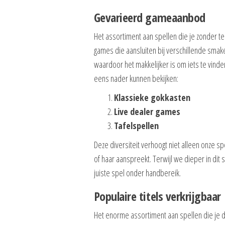
Gevarieerd gameaanbod
Het assortiment aan spellen die je zonder te
games die aansluiten bij verschillende sma
waardoor het makkelijker is om iets te vinde
eens nader kunnen bekijken:
Klassieke gokkasten
Live dealer games
Tafelspellen
Deze diversiteit verhoogt niet alleen onze s
of haar aanspreekt. Terwijl we dieper in dit
juiste spel onder handbereik.
Populaire titels verkrijgbaar
Het enorme assortiment aan spellen die je d