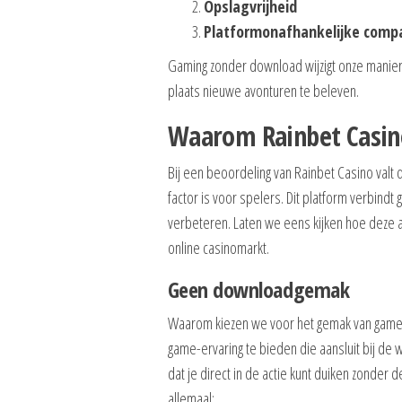
Opslagvrijheid
Platformonafhankelijke compat
Gaming zonder download wijzigt onze manier 
plaats nieuwe avonturen te beleven.
Waarom Rainbet Casino
Bij een beoordeling van Rainbet Casino valt 
factor is voor spelers. Dit platform verbind
verbeteren. Laten we eens kijken hoe deze 
online casinomarkt.
Geen downloadgemak
Waarom kiezen we voor het gemak van gamen
game-ervaring te bieden die aansluit bij d
dat je direct in de actie kunt duiken zonder 
allemaal: