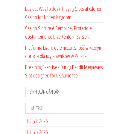
Easiest Way to Begin Playing Slots at Glorion
Casino for United Kingdom
Casinò Slotrize è Semplice, Protetto e
Costantemente Divertente in Svizzera
Platforma Lizaro daje niezależność w każdym
obrocie dla użytkowników w Polsce
Breathing Exercises During Bandit Megaways
Slot designed for UK Audience
BÌNH LUẬN GẦN ĐÂY
LƯU TRỮ
Tháng 8 2026
Tháng 7 2026