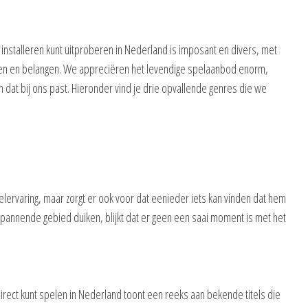
 installeren kunt uitproberen in Nederland is imposant en divers, met
ken en belangen. We appreciëren het levendige spelaanbod enorm,
n dat bij ons past. Hieronder vind je drie opvallende genres die we
pelervaring, maar zorgt er ook voor dat eenieder iets kan vinden dat hem
 spannende gebied duiken, blijkt dat er geen een saai moment is met het
irect kunt spelen in Nederland toont een reeks aan bekende titels die