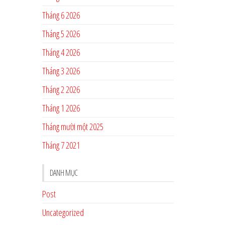
Tháng 6 2026
Tháng 5 2026
Tháng 4 2026
Tháng 3 2026
Tháng 2 2026
Tháng 1 2026
Tháng mười một 2025
Tháng 7 2021
DANH MỤC
Post
Uncategorized