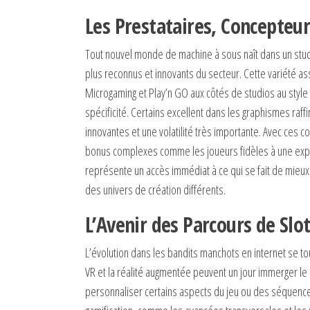
Les Prestataires, Concepteur
Tout nouvel monde de machine à sous naît dans un stud
plus reconnus et innovants du secteur. Cette variété a
Microgaming et Play’n GO aux côtés de studios au style
spécificité. Certains excellent dans les graphismes raf
innovantes et une volatilité très importante. Avec ces c
bonus complexes comme les joueurs fidèles à une expér
représente un accès immédiat à ce qui se fait de mieux a
des univers de création différents.
L’Avenir des Parcours de Slot
L’évolution dans les bandits manchots en internet se 
VR et la réalité augmentée peuvent un jour immerger le 
personnaliser certains aspects du jeu ou des séquences