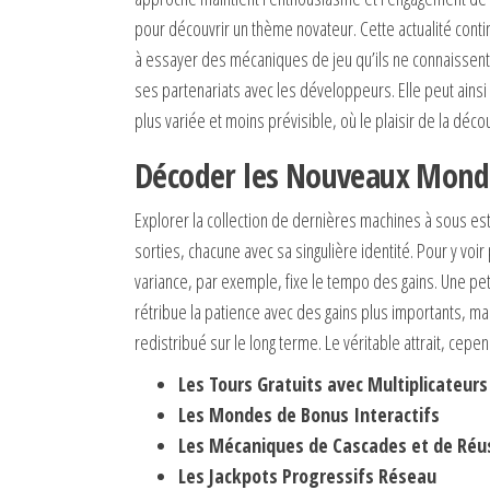
pour découvrir un thème novateur. Cette actualité conti
à essayer des mécaniques de jeu qu’ils ne connaissent
ses partenariats avec les développeurs. Elle peut ainsi
plus variée et moins prévisible, où le plaisir de la déc
Décoder les Nouveaux Monde
Explorer la collection de dernières machines à sous est
sorties, chacune avec sa singulière identité. Pour y vo
variance, par exemple, fixe le tempo des gains. Une pet
rétribue la patience avec des gains plus importants, ma
redistribué sur le long terme. Le véritable attrait, ce
Les Tours Gratuits avec Multiplicateurs
Les Mondes de Bonus Interactifs
Les Mécaniques de Cascades et de Réu
Les Jackpots Progressifs Réseau