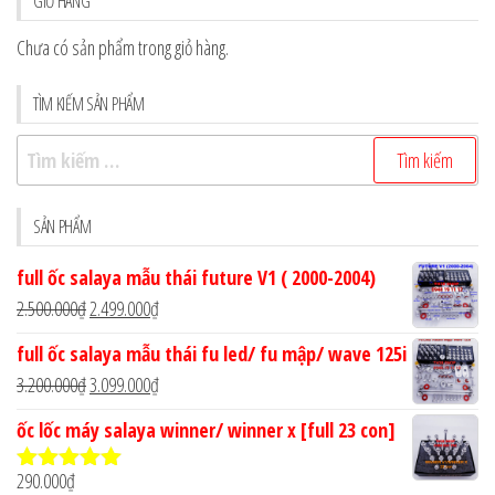
GIỎ HÀNG
Chưa có sản phẩm trong giỏ hàng.
TÌM KIẾM SẢN PHẨM
Tìm
kiếm
cho:
SẢN PHẨM
full ốc salaya mẫu thái future V1 ( 2000-2004)
Giá
Giá
2.500.000
₫
2.499.000
₫
gốc
hiện
full ốc salaya mẫu thái fu led/ fu mập/ wave 125i
là:
tại
Giá
Giá
3.200.000
₫
3.099.000
₫
2.500.000₫.
là:
gốc
hiện
ốc lốc máy salaya winner/ winner x [full 23 con]
2.499.000₫.
là:
tại
3.200.000₫.
là:
290.000
₫
Được xếp