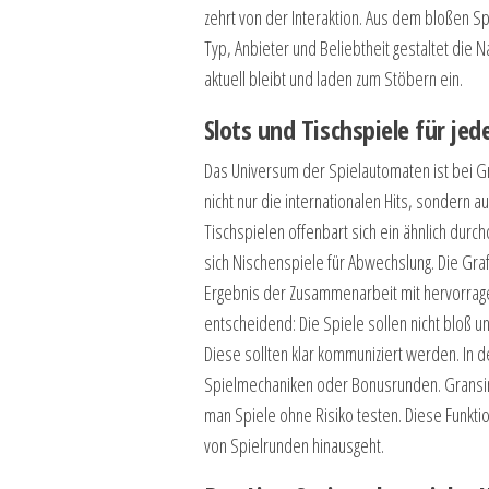
zehrt von der Interaktion. Aus dem bloßen Spi
Typ, Anbieter und Beliebtheit gestaltet die 
aktuell bleibt und laden zum Stöbern ein.
Slots und Tischspiele für je
Das Universum der Spielautomaten ist bei G
nicht nur die internationalen Hits, sondern 
Tischspielen offenbart sich ein ähnlich durc
sich Nischenspiele für Abwechslung. Die Graf
Ergebnis der Zusammenarbeit mit hervorragen
entscheidend: Die Spiele sollen nicht bloß u
Diese sollten klar kommuniziert werden. In 
Spielmechaniken oder Bonusrunden. Gransino
man Spiele ohne Risiko testen. Diese Funkti
von Spielrunden hinausgeht.