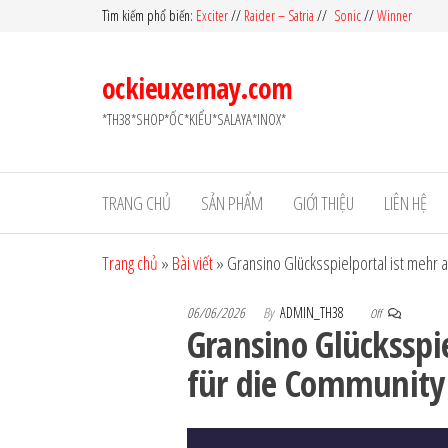
Skip
Tìm kiếm phổ biến:
Exciter
//
Raider – Satria
//
Sonic
//
Winner
to
the
ockieuxemay.com
content
*TH38*SHOP*ỐC*KIỂU*SALAYA*INOX*
TRANG CHỦ
SẢN PHẨM
GIỚI THIỆU
LIÊN HỆ
Trang chủ
»
Bài viết
»
Gransino Glücksspielportal ist mehr a
06/06/2026
By
ADMIN_TH38
Off
Gransino Glücksspie
für die Community 