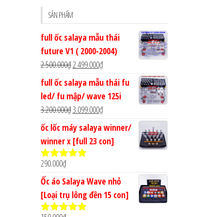
cho:
SẢN PHẨM
full ốc salaya mẫu thái
future V1 ( 2000-2004)
Giá
Giá
2.500.000
₫
2.499.000
₫
gốc
hiện
full ốc salaya mẫu thái fu
là:
tại
led/ fu mập/ wave 125i
2.500.000₫.
là:
Giá
Giá
3.200.000
₫
3.099.000
₫
2.499.000₫.
gốc
hiện
ốc lốc máy salaya winner/
là:
tại
winner x [full 23 con]
3.200.000₫.
là:
290.000
₫
3.099.000₫.
Được xếp
hạng
4.90
5
Ốc áo Salaya Wave nhỏ
sao
[Loại trụ lông đền 15 con]