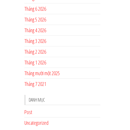
Tháng 6 2026
Tháng 5 2026
Tháng 4 2026
Tháng 3 2026
Tháng 2 2026
Tháng 1 2026
Tháng mười một 2025
Tháng 7 2021
DANH MỤC
Post
Uncategorized