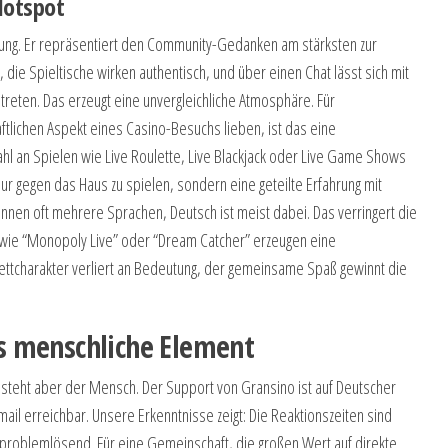
 Hotspot
ng. Er repräsentiert den Community-Gedanken am stärksten zur
 die Spieltische wirken authentisch, und über einen Chat lässt sich mit
treten. Das erzeugt eine unvergleichliche Atmosphäre. Für
ftlichen Aspekt eines Casino-Besuchs lieben, ist das eine
ahl an Spielen wie Live Roulette, Live Blackjack oder Live Game Shows
ht nur gegen das Haus zu spielen, sondern eine geteilte Erfahrung mit
önnen oft mehrere Sprachen, Deutsch ist meist dabei. Das verringert die
wie “Monopoly Live” oder “Dream Catcher” erzeugen eine
ttcharakter verliert an Bedeutung, der gemeinsame Spaß gewinnt die
s menschliche Element
 steht aber der Mensch. Der Support von Gransino ist auf Deutscher
il erreichbar. Unsere Erkenntnisse zeigt: Die Reaktionszeiten sind
d problemlösend. Für eine Gemeinschaft, die großen Wert auf direkte