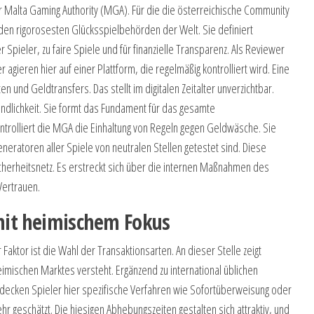
der Malta Gaming Authority (MGA). Für die die österreichische Community
zu den rigorosesten Glücksspielbehörden der Welt. Sie definiert
pieler, zu faire Spiele und für finanzielle Transparenz. Als Reviewer
 agieren hier auf einer Plattform, die regelmäßig kontrolliert wird. Eine
n und Geldtransfers. Das stellt im digitalen Zeitalter unverzichtbar.
ändlichkeit. Sie formt das Fundament für das gesamte
ntrolliert die MGA die Einhaltung von Regeln gegen Geldwäsche. Sie
eneratoren aller Spiele von neutralen Stellen getestet sind. Diese
icherheitsnetz. Es erstreckt sich über die internen Maßnahmen des
Vertrauen.
mit heimischem Fokus
 Faktor ist die Wahl der Transaktionsarten. An dieser Stelle zeigt
mischen Marktes versteht. Ergänzend zu international üblichen
tdecken Spieler hier spezifische Verfahren wie Sofortüberweisung oder
r geschätzt. Die hiesigen Abhebungszeiten gestalten sich attraktiv, und