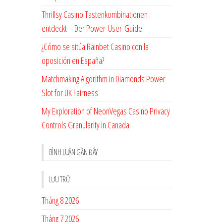
Thrillsy Casino Tastenkombinationen
entdeckt – Der Power-User-Guide
¿Cómo se sitúa Rainbet Casino con la
oposición en España?
Matchmaking Algorithm in Diamonds Power
Slot for UK Fairness
My Exploration of NeonVegas Casino Privacy
Controls Granularity in Canada
BÌNH LUẬN GẦN ĐÂY
LƯU TRỮ
Tháng 8 2026
Tháng 7 2026