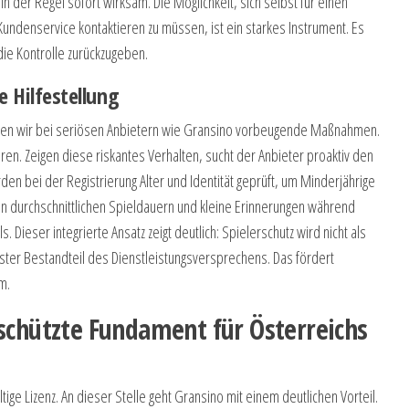
n der Regel sofort wirksam. Die Möglichkeit, sich selbst für einen
ndenservice kontaktieren zu müssen, ist ein starkes Instrument. Es
die Kontrolle zurückzugeben.
Hilfestellung
hen wir bei seriösen Anbietern wie Gransino vorbeugende Maßnahmen.
en. Zeigen diese riskantes Verhalten, sucht der Anbieter proaktiv den
en bei der Registrierung Alter und Identität geprüft, um Minderjährige
n durchschnittlichen Spieldauern und kleine Erinnerungen während
s. Dieser integrierte Ansatz zeigt deutlich: Spielerschutz wird nicht als
ester Bestandteil des Dienstleistungsversprechens. Das fördert
m.
eschützte Fundament für Österreichs
ige Lizenz. An dieser Stelle geht Gransino mit einem deutlichen Vorteil.