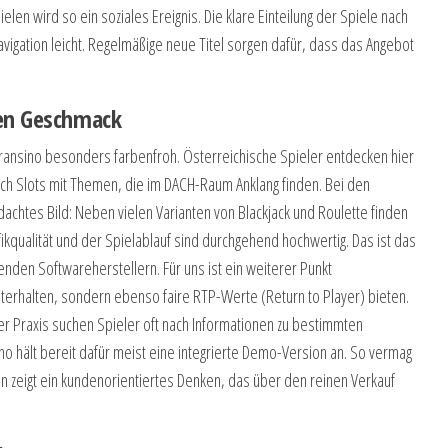
elen wird so ein soziales Ereignis. Die klare Einteilung der Spiele nach
Navigation leicht. Regelmäßige neue Titel sorgen dafür, dass das Angebot
den Geschmack
ransino besonders farbenfroh. Österreichische Spieler entdecken hier
auch Slots mit Themen, die im DACH-Raum Anklang finden. Bei den
hdachtes Bild: Neben vielen Varianten von Blackjack und Roulette finden
ikqualität und der Spielablauf sind durchgehend hochwertig. Das ist das
den Softwareherstellern. Für uns ist ein weiterer Punkt
nterhalten, sondern ebenso faire RTP-Werte (Return to Player) bieten.
der Praxis suchen Spieler oft nach Informationen zu bestimmten
 hält bereit dafür meist eine integrierte Demo-Version an. So vermag
on zeigt ein kundenorientiertes Denken, das über den reinen Verkauf