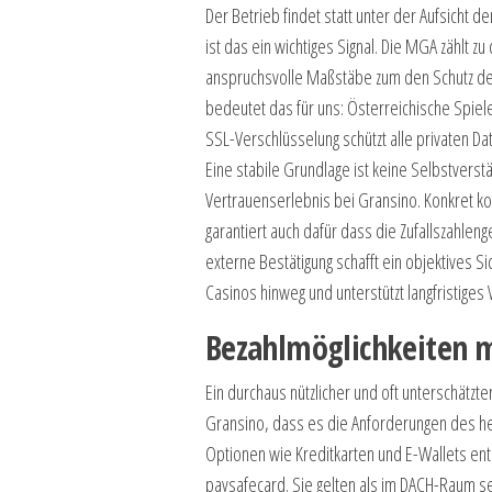
Der Betrieb findet statt unter der Aufsicht 
ist das ein wichtiges Signal. Die MGA zählt 
anspruchsvolle Maßstäbe zum den Schutz der S
bedeutet das für uns: Österreichische Spieler
SSL-Verschlüsselung schützt alle privaten Date
Eine stabile Grundlage ist keine Selbstverst
Vertrauenserlebnis bei Gransino. Konkret ko
garantiert auch dafür dass die Zufallszahleng
externe Bestätigung schafft ein objektives S
Casinos hinweg und unterstützt langfristiges 
Bezahlmöglichkeiten 
Ein durchaus nützlicher und oft unterschätzter
Gransino, dass es die Anforderungen des hei
Optionen wie Kreditkarten und E-Wallets en
paysafecard. Sie gelten als im DACH-Raum seh